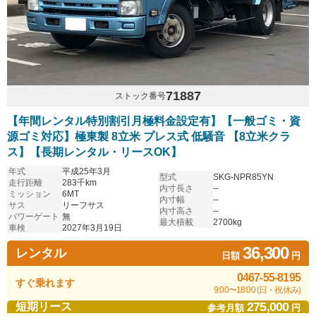
71887
ストック番号
【年間レンタル特別割引月極料金設定有】【一般ゴミ・資
源ゴミ対応】極東製 8立米 プレス式 低騒音 【8立米クラ
ス】【長期レンタル・リースOK】
年式
平成25年3月
型式
SKG-NPR85YN
走行距離
283千km
内寸長さ
--
ミッション
6MT
内寸幅
--
サス
リーフサス
内寸高さ
--
パワーゲート
無
最大積載
2700kg
車検
2027年3月19日
36,300
レンタル
日額
円
0467-55-8195
すぐ乗れます
9:00〜18:00 (日・祝休み)
275,000
短期リース
参考月額
円