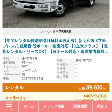
75568
ストック番号
【年間レンタル特別割引月極料金設定有】新明和製 8立米
プレス式 低騒音 段ボール・造園対応 【8立米クラス】【長
期レンタル・リースOK】【段ボール対応・造園業者様対
応】
年式
令和7年3月
型式
2KG-FK72F
走行距離
81千km
内寸長さ
--
ミッション
6MT
内寸幅
--
サス
リーフサス
内寸高さ
--
パワーゲート
無
最大積載
--
車検
2027年3月24日
39,600
レンタル
日額
円
0467-55-8195
すぐ乗れます
9:00〜18:00 (日・祝休み)
ホーム
トラック検索
閲覧履歴
問合せ
メニュー