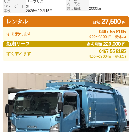
サス
リーフサス
内寸高さ
--
パワーゲート
無
最大積載
2000kg
車検
2026年12月15日
27,500
レンタル
日額
円
0467-55-8195
すぐ乗れます
9:00〜18:00 (日・祝休み)
220,000
短期リース
参考月額
円
0467-55-8195
すぐ乗れます
9:00〜18:00 (日・祝休み)