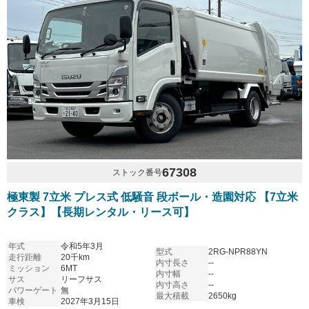
67308
ストック番号
極東製 7立米 プレス式 低騒音 段ボール・造園対応 【7立米
クラス】【長期レンタル・リース可】
年式
令和5年3月
型式
2RG-NPR88YN
走行距離
20千km
内寸長さ
--
ミッション
6MT
内寸幅
--
サス
リーフサス
内寸高さ
--
パワーゲート
無
最大積載
2650kg
車検
2027年3月15日