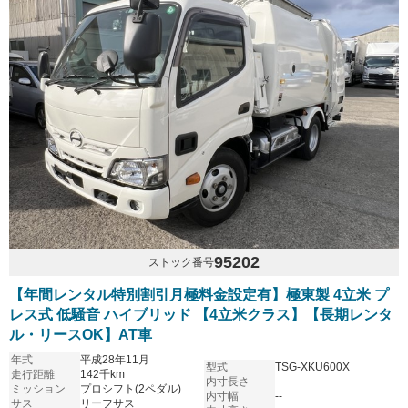
95202
ストック番号
【年間レンタル特別割引月極料金設定有】極東製 4立米 プ
レス式 低騒音 ハイブリッド 【4立米クラス】【長期レンタ
ル・リースOK】AT車
年式
平成28年11月
型式
TSG-XKU600X
走行距離
142千km
内寸長さ
--
ミッション
プロシフト(2ペダル)
内寸幅
--
サス
リーフサス