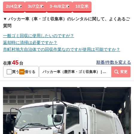
2t/4立米
3t/7立米
3·4t/8立米
10立米
▼ パッカー車（車・ゴミ収集車）のレンタルに関して、よくあるご
質問
一般ゴミ回収に使用したいのですが？
返却時に清掃は必要ですか？
市町村地方自治体での回収作業なのですが使用は可能ですか？
45
順番/件数を変える
在庫
台
買う
借りる
パッカー車（塵芥車・ゴミ収集車） | レンタル
変更