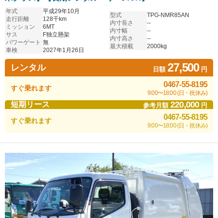
年式
平成29年10月
型式
TPG-NMR85AN
走行距離
128千km
内寸長さ
--
ミッション
6MT
内寸幅
--
サス
F独立懸架
内寸高さ
--
パワーゲート
無
最大積載
2000kg
車検
2027年1月26日
27,500
レンタル
日額
円
0467-55-8195
すぐ乗れます
9:00〜18:00 (日・祝休み)
220,000
短期リース
参考月額
円
0467-55-8195
すぐ乗れます
9:00〜18:00 (日・祝休み)