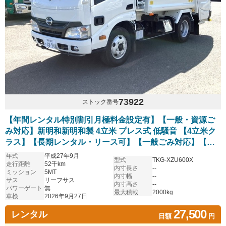
73922
ストック番号
【年間レンタル特別割引月極料金設定有】【一般・資源ご
み対応】新明和新明和製 4立米 プレス式 低騒音 【4立米ク
ラス】【長期レンタル・リース可】【一般ごみ対応】【資
源ごみ対応】
年式
平成27年9月
型式
TKG-XZU600X
走行距離
52千km
内寸長さ
--
ミッション
5MT
内寸幅
--
サス
リーフサス
内寸高さ
--
パワーゲート
無
最大積載
2000kg
車検
2026年9月27日
27,500
レンタル
日額
円