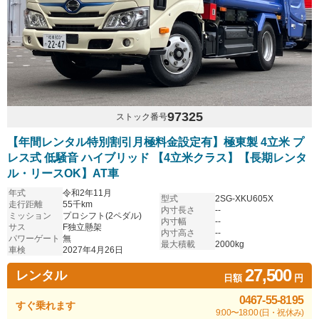
97325
ストック番号
【年間レンタル特別割引月極料金設定有】極東製 4立米 プ
レス式 低騒音 ハイブリッド 【4立米クラス】【長期レンタ
ル・リースOK】AT車
年式
令和2年11月
型式
2SG-XKU605X
走行距離
55千km
内寸長さ
--
ミッション
プロシフト(2ペダル)
内寸幅
--
サス
F独立懸架
内寸高さ
--
パワーゲート
無
最大積載
2000kg
車検
2027年4月26日
27,500
レンタル
日額
円
0467-55-8195
すぐ乗れます
9:00〜18:00 (日・祝休み)