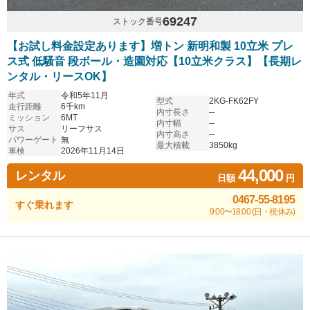
69247
ストック番号
【お試し料金設定あります】増トン 新明和製 10立米 プレ
ス式 低騒音 段ボール・造園対応【10立米クラス】【長期レ
ンタル・リースOK】
年式
令和5年11月
型式
2KG-FK62FY
走行距離
6千km
内寸長さ
--
ミッション
6MT
内寸幅
--
サス
リーフサス
内寸高さ
--
パワーゲート
無
最大積載
3850kg
車検
2026年11月14日
44,000
レンタル
日額
円
0467-55-8195
すぐ乗れます
9:00〜18:00 (日・祝休み)