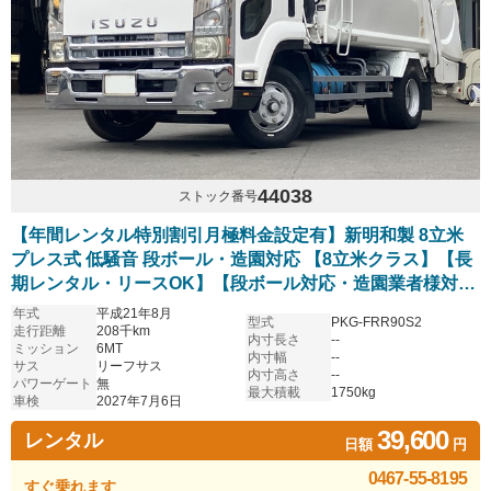
44038
ストック番号
【年間レンタル特別割引月極料金設定有】新明和製 8立米
プレス式 低騒音 段ボール・造園対応 【8立米クラス】【長
期レンタル・リースOK】【段ボール対応・造園業者様対
応】
年式
平成21年8月
型式
PKG-FRR90S2
走行距離
208千km
内寸長さ
--
ミッション
6MT
内寸幅
--
サス
リーフサス
内寸高さ
--
パワーゲート
無
最大積載
1750kg
車検
2027年7月6日
39,600
レンタル
日額
円
0467-55-8195
すぐ乗れます