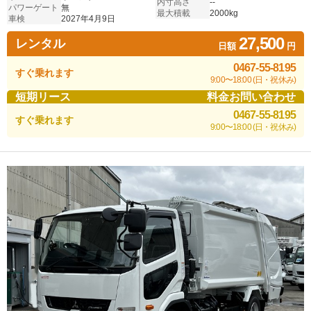
内寸高さ
--
パワーゲート
無
最大積載
2000kg
車検
2027年4月9日
27,500
レンタル
日額
円
0467-55-8195
すぐ乗れます
9:00〜18:00 (日・祝休み)
短期リース
料金お問い合わせ
0467-55-8195
すぐ乗れます
9:00〜18:00 (日・祝休み)