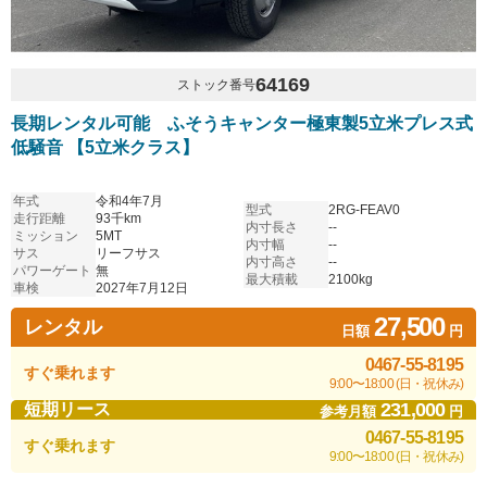
64169
ストック番号
長期レンタル可能 ふそうキャンター極東製5立米プレス式
低騒音 【5立米クラス】
年式
令和4年7月
型式
2RG-FEAV0
走行距離
93千km
内寸長さ
--
ミッション
5MT
内寸幅
--
サス
リーフサス
内寸高さ
--
パワーゲート
無
最大積載
2100kg
車検
2027年7月12日
27,500
レンタル
日額
円
0467-55-8195
すぐ乗れます
9:00〜18:00 (日・祝休み)
231,000
短期リース
参考月額
円
0467-55-8195
すぐ乗れます
9:00〜18:00 (日・祝休み)