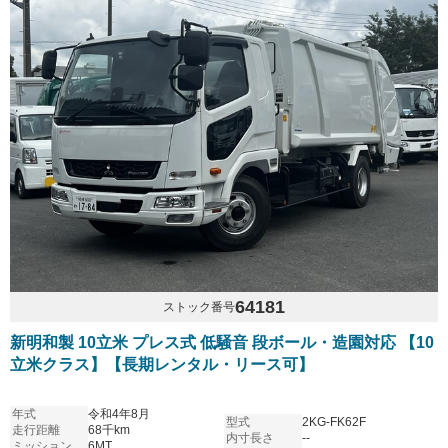
64181
ストック番号
新明和製 10立米 プレス式 低騒音 段ボール・造園対応 【10
立米クラス】【長期レンタル・リース可】
年式
令和4年8月
型式
2KG-FK62F
走行距離
68千km
内寸長さ
--
ミッション
6MT