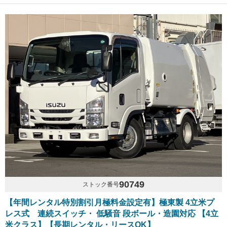
90749
ストック番号
【年間レンタル特別割引月極料金設定有】極東製 4立米プ
レス式 連続スイッチ・ 低騒音 段ボール・造園対応 【4立
米クラス】【長期レンタル・リースOK】