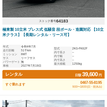
64183
ストック番号
極東製 10立米 プレス式 低騒音 段ボール・造園対応 【10立
米クラス】【長期レンタル・リース可】
年式
令和4年7月
型式
2KG-FK62F
走行距離
51千km
内寸長さ
--
ミッション
6MT
内寸幅
--
サス
リーフサス
内寸高さ
--
パワーゲート
無
最大積載
1250kg
車検
2027年7月19日
39,600
レンタル
日額
円
0467-55-8195
すぐ乗れます
9:00〜18:00 (日・祝休み)