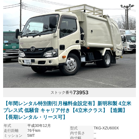
73953
ストック番号
【年間レンタル特別割引月極料金設定有】新明和製 4立米
プレス式 低騒音 キャリア付き【4立米クラス】【造園】
【長期レンタル・リース可】
年式
平成30年12月
型式
TKG-XZU600X
走行距離
76千km
内寸長さ
--
ミッション
5MT
内寸幅
--