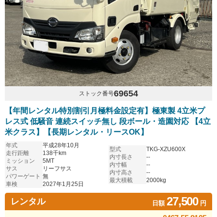
69654
ストック番号
【年間レンタル特別割引月極料金設定有】極東製 4立米プ
レス式 低騒音 連続スイッチ無し 段ボール・造園対応 【4立
米クラス】【長期レンタル・リースOK】
年式
平成28年10月
型式
TKG-XZU600X
走行距離
138千km
内寸長さ
--
ミッション
5MT
内寸幅
--
サス
リーフサス
内寸高さ
--
パワーゲート
無
最大積載
2000kg
車検
2027年1月25日
27,500
レンタル
日額
円