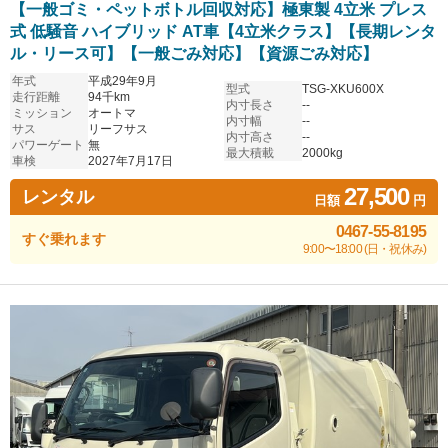
【一般ゴミ・ペットボトル回収対応】極東製 4立米 プレス
式 低騒音 ハイブリッド AT車【4立米クラス】【長期レンタ
ル・リース可】【一般ごみ対応】【資源ごみ対応】
年式
平成29年9月
型式
TSG-XKU600X
走行距離
94千km
内寸長さ
--
ミッション
オートマ
内寸幅
--
サス
リーフサス
内寸高さ
--
パワーゲート
無
最大積載
2000kg
車検
2027年7月17日
27,500
レンタル
日額
円
0467-55-8195
すぐ乗れます
9:00〜18:00 (日・祝休み)