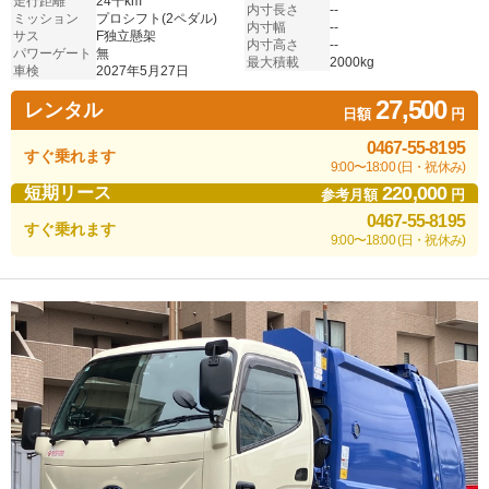
走行距離
24千km
内寸長さ
--
ミッション
プロシフト(2ペダル)
内寸幅
--
サス
F独立懸架
内寸高さ
--
パワーゲート
無
最大積載
2000kg
車検
2027年5月27日
27,500
レンタル
日額
円
0467-55-8195
すぐ乗れます
9:00〜18:00 (日・祝休み)
220,000
短期リース
参考月額
円
0467-55-8195
すぐ乗れます
9:00〜18:00 (日・祝休み)