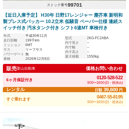
99701
ストック番号
【近日入庫予定】 H30年 日野17レンジャー 塵芥車 新明和
製プレス式パッカー 10.2立米 低騒音 ペーパー仕様 連続ス
イッチ付き 汚水タンク付き シフト6速MT 車検付き
年式
平成30年11月
型式
2KG-FC2ABA
走行距離
199千km
内寸長さ
--
ミッション
6MT
内寸幅
--
サス
リーフサス
内寸高さ
--
パワーゲート
無
最大積載
1550kg
車検
2026年12月8日
販売
価格お問い合わせ
栗山自動車
0120-528-522
6ヶ月保証付き
9:00〜18:00 (日・祝休み)
39,600
レンタル
日額
円
0467-55-8195
すぐ乗れます
9:00〜18:00 (日・祝休み)