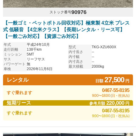
90976
ストック番号
【一般ゴミ・ペットボトル回収対応】極東製 4立米 プレス
式 低騒音 【4立米クラス】【長期レンタル・リース可】
【一般ごみ対応】【資源ごみ対応】
年式
平成24年10月
型式
TKG-XZU600X
走行距離
138千km
内寸長さ
--
ミッション
5MT
内寸幅
--
サス
リーフサス
内寸高さ
--
パワーゲート
無
最大積載
2000kg
車検
2026年11月6日
27,500
レンタル
日額
円
0467-55-8195
すぐ乗れます
9:00〜18:00 (日・祝休み)
220,000
短期リース
参考月額
円
0467-55-8195
すぐ乗れます
9:00〜18:00 (日・祝休み)