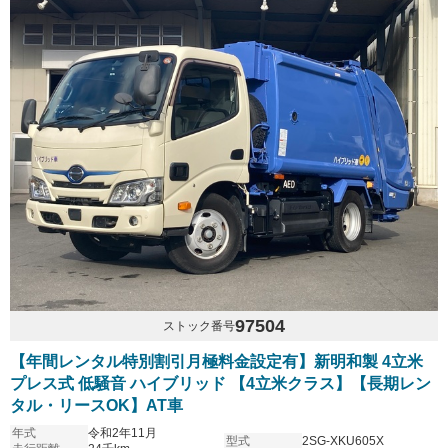
97504
ストック番号
【年間レンタル特別割引月極料金設定有】新明和製 4立米
プレス式 低騒音 ハイブリッド 【4立米クラス】【長期レン
タル・リースOK】AT車
年式
令和2年11月
型式
2SG-XKU605X