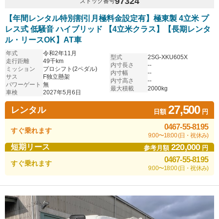
97324
ストック番号
【年間レンタル特別割引月極料金設定有】極東製 4立米 プ
レス式 低騒音 ハイブリッド 【4立米クラス】【長期レンタ
ル・リースOK】AT車
年式
令和2年11月
型式
2SG-XKU605X
走行距離
49千km
内寸長さ
--
ミッション
プロシフト(2ペダル)
内寸幅
--
サス
F独立懸架
内寸高さ
--
パワーゲート
無
最大積載
2000kg
車検
2027年5月6日
27,500
レンタル
日額
円
0467-55-8195
すぐ乗れます
9:00〜18:00 (日・祝休み)
220,000
短期リース
参考月額
円
0467-55-8195
すぐ乗れます
9:00〜18:00 (日・祝休み)