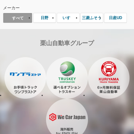
メーカー
日野
いすゞ
三菱ふそう
日産UD
すべて
栗山自動車グループ