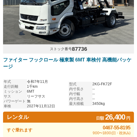
87736
ストック番号
ファイター フックロール 極東製 6MT 車検付 高機能パッケ
ージ
年式
令和7年11月
型式
2KG-FK72F
走行距離
1千km
内寸長さ
--
ミッション
6MT
内寸幅
--
サス
リーフサス
内寸高さ
--
パワーゲート
無
最大積載
3450kg
車検
2027年11月12日
26,400
レンタル
日額
円
0467-55-8195
すぐ乗れます
9:00〜18:00 (日・祝休み)