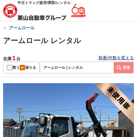
中古トラック販売/買取/レンタル
アームロール
アームロール レンタル
1
順番/件数を変える
在庫
台
買う
借りる
アームロール | レンタル
変更