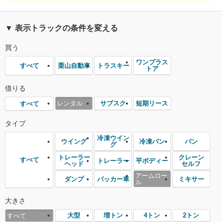
▼ 表示トラックの条件を変える
買う
ワンプラス
栗山自動車
トラスキー
すべて
トア
借りる
レンタル
サブスク
短期リース
すべて
タイプ
冷凍ウイン
ウイング
冷凍バン
バン
グ
トレーラー
クレーン
すべて
トレーラー
平ボディー
ヘッド
セルフ
アームロー
ダンプ
パッカー車
ミキサー
ル
大きさ
大型
増トン
4トン
2トン
すべて