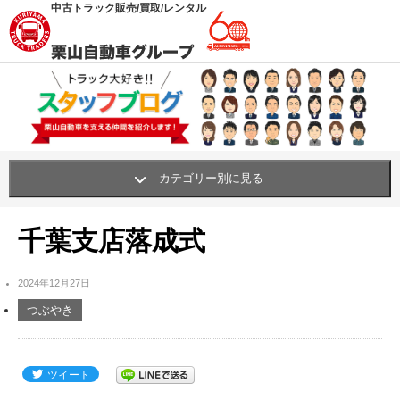
中古トラック販売/買取/レンタル
カテゴリー別に見る
栗山自動車の職人・挑戦
(62)
千葉支店落成式
買い物・おすすめ・グッズ
(341)
2024年12月27日
笑顔プロジェクト
(42)
つぶやき
社内行事・研修
(311)
社内環境UP!
(261)
ツイート