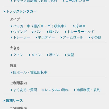
トラック部品探しお探し代行
コールセンター
トラックレンタカー
タイプ
パッカー車（塵芥車・ゴミ収集車）
冷凍車
ウイング
バン
軽バン
トレーラーヘッド
トレーラー
平ボディー
アームロール
その他
大きさ
２トン
４トン
増トン
大型
特集
段ボール・古紙回収車
ご利用案内
よくあるご質問
レンタルの流れ
補償制度・規約
短期リース
ご利用案内