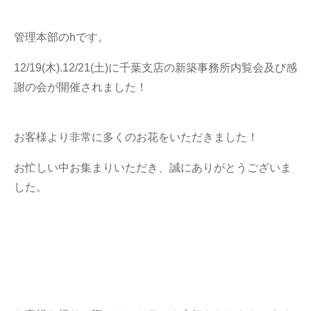
懇親会
(118)
家族
管理本部のhです。
(317)
トラック
12/19(木).12/21(土)に千葉支店の新築事務所内覧会及び感
(249)
謝の会が開催されました！
どうぶつ
(199)
つぶやき
(1101)
お客様より非常に多くのお花をいただきました！
グルメ
(473)
お忙しい中お集まりいただき、誠にありがとうございま
お客さま
した。
(248)
お出かけ
(766)
オリジナルグッズ
(41)
ありがとうの輪
(51)