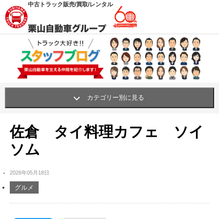
中古トラック販売/買取/レンタル
カテゴリー別に見る
栗山自動車の職人・挑戦
(62)
佐倉 タイ料理カフェ ソイ
買い物・おすすめ・グッズ
(341)
ソム
笑顔プロジェクト
(42)
2026年05月18日
社内行事・研修
(311)
グルメ
社内環境UP!
(261)