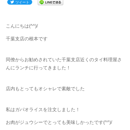
懇親会
ツイート
(118)
家族
(317)
こんにちは(^^)/
トラック
(249)
千葉支店の根本です
どうぶつ
(199)
つぶやき
(1101)
同僚からお勧めされていた千葉支店近くのタイ料理屋さ
グルメ
(473)
んにランチに行ってきました！
お客さま
(248)
店内もとってもオシャレで素敵でした
お出かけ
(766)
オリジナルグッズ
(41)
私はガパオライスを注文しました！
ありがとうの輪
(51)
お肉がジュウシーでとっても美味しかったです(^^)/