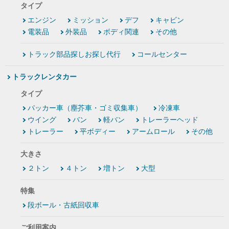
タイプ
エンジン
ミッション
デフ
キャビン
電装品
外装品
ボディ関連
その他
トラック部品探しお探し代行
コールセンター
トラックレンタカー
タイプ
パッカー車（塵芥車・ゴミ収集車）
冷凍車
ウイング
バン
軽バン
トレーラーヘッド
トレーラー
平ボディー
アームロール
その他
大きさ
２トン
４トン
増トン
大型
特集
段ボール・古紙回収車
ご利用案内