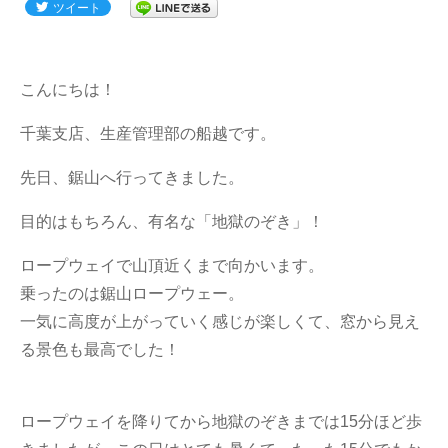
懇親会
ツイート
(118)
家族
(317)
こんにちは！
トラック
(249)
千葉支店、生産管理部の船越です。
どうぶつ
(199)
先日、鋸山へ行ってきました。
つぶやき
(1101)
目的はもちろん、有名な「地獄のぞき」！
グルメ
(473)
ロープウェイで山頂近くまで向かいます。
お客さま
(248)
乗ったのは鋸山ロープウェー。
お出かけ
(766)
一気に高度が上がっていく感じが楽しくて、窓から見え
る景色も最高でした！
オリジナルグッズ
(41)
ありがとうの輪
(51)
ロープウェイを降りてから地獄のぞきまでは15分ほど歩