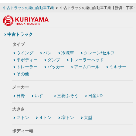
中古トラックの栗山自動車工業
中古トラックの栗山自動車工業【親切・丁寧
中古トラック
タイプ
ウイング
バン
冷凍車
クレーン/セルフ
平ボディー
ダンプ
トレーラーヘッド
トレーラー
パッカー
アームロール
ミキサー
その他
メーカー
日野
いすゞ
三菱ふそう
日産UD
大きさ
２トン
４トン
増トン
大型
ボディー幅