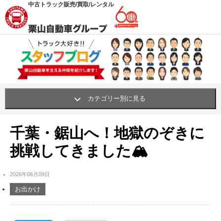
中古トラック販売/買取/レンタル
カテゴリー別に見る
栗山自動車の職人・挑戦
(62)
千葉・鋸山へ！地獄のぞきに
買い物・おすすめ・グッズ
(341)
挑戦してきました🏔
笑顔プロジェクト
(42)
2026年06月09日
社内行事・研修
(311)
お出かけ
社内環境UP!
(261)