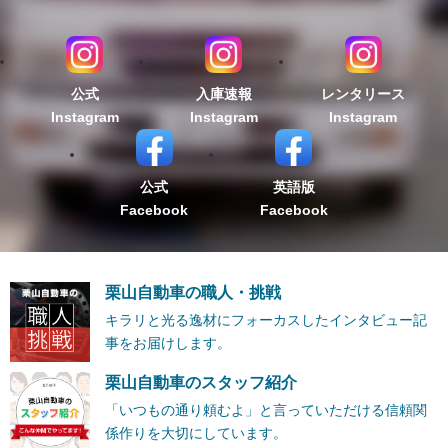
公式
入庫速報
レンタリース
Instagram
Instagram
Instagram
公式
英語版
Facebook
Facebook
栗山自動車の職人・挑戦
キラリと光る逸材にフォーカスしたインタビュー記
事をお届けします。
栗山自動車のスタッフ紹介
「いつもの通り頼むよ」と言っていただける信頼関
係作りを大切にしています。