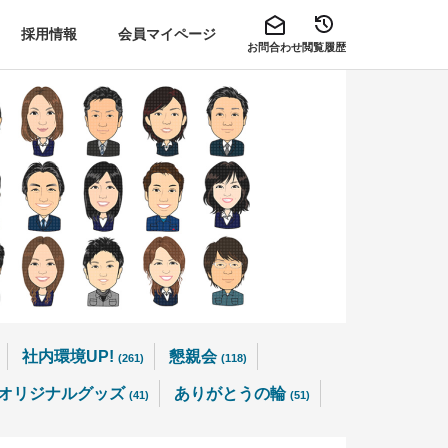
採用情報
会員マイページ
お問合わせ
閲覧履歴
社内環境UP!
懇親会
(261)
(118)
オリジナルグッズ
ありがとうの輪
(41)
(51)