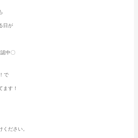
も
る日が
確認中〇
！で
てます！

けください。