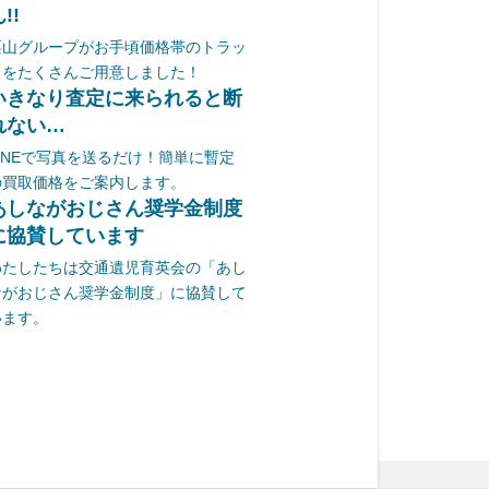
!!
栗山グループがお手頃価格帯のトラッ
クをたくさんご用意しました！
いきなり査定に来られると断
れない…
LINEで写真を送るだけ！簡単に暫定
の買取価格をご案内します。
あしながおじさん奨学金制度
に協賛しています
わたしたちは交通遺児育英会の「あし
ながおじさん奨学金制度」に協賛して
います。