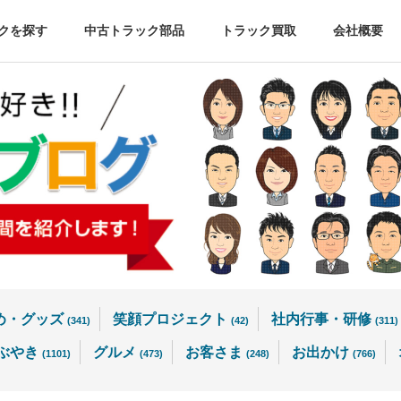
クを探す
中古トラック部品
トラック買取
会社概要
め・グッズ
笑顔プロジェクト
社内行事・研修
(341)
(42)
(311)
ぶやき
グルメ
お客さま
お出かけ
(1101)
(473)
(248)
(766)