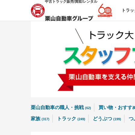
中古トラック販売/買取/レンタル
トラッ
栗山自動車の職人・挑戦
買い物・おすす
(62)
家族
トラック
どうぶつ
つ
(317)
(249)
(199)