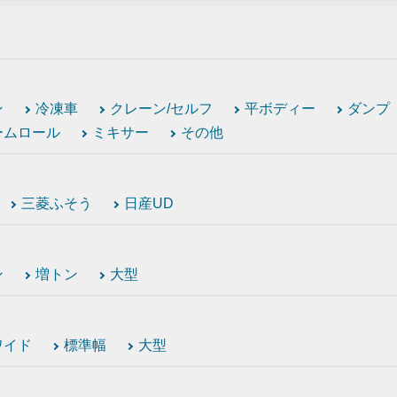
ン
冷凍車
クレーン/セルフ
平ボディー
ダンプ
ームロール
ミキサー
その他
三菱ふそう
日産UD
ン
増トン
大型
ワイド
標準幅
大型