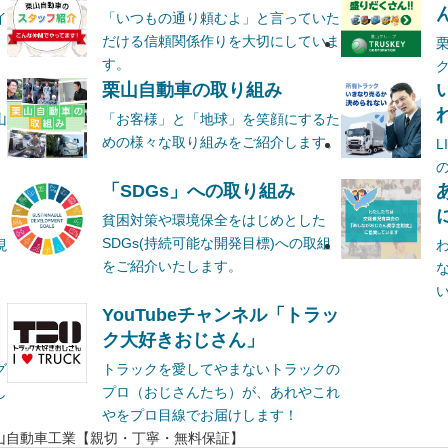
ん
イ
「いつもの通り頼むよ」と言っていた
だける信頼関係作りを大切にしていま
す。
栗山自動車の取り組み
山
「お客様」と「地球」を笑顔にするた
めの様々な取り組みをご紹介します。
ま
「SDGs」への取り組み
貧困対策や環境保全をはじめとした
SDGs(持続可能な開発目標)への取組
現
をご紹介いたします。
YouTubeチャンネル「トラッ
ク大好きおじさん」
グ
トラックを愛してやまないトラックの
し
プロ（おじさんたち）が、あれやこれ
やをプロ目線でお届けします！
山自動車工業【親切・丁寧・無料保証】