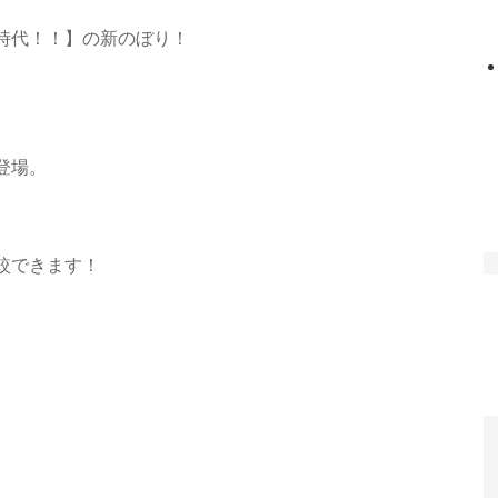
時代！！】の新のぼり！
登場。
較できます！