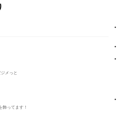
り
だジメっと
を飾ってます！