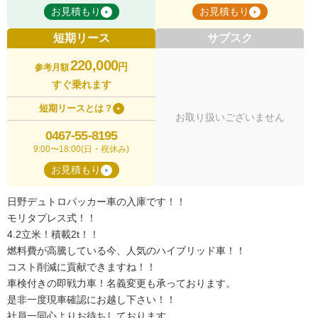
お見積もり
お見積もり
短期リース
サブスク
220,000
円
参考月額
すぐ乗れます
短期リースとは？
お取り扱いございません
0467-55-8195
9:00〜18:00(日・祝休み)
お見積もり
日野デュトロパッカー車の入庫です！！
モリタプレス式！！
4.2立米！積載2t！！
燃料費が高騰している今、人気のハイブリッド車！！
コスト削減に貢献できますね！！
車検付きの即戦力車！名義変更も承っております。
是非一度現車確認にお越し下さい！！
社員一同心よりお待ちしております。