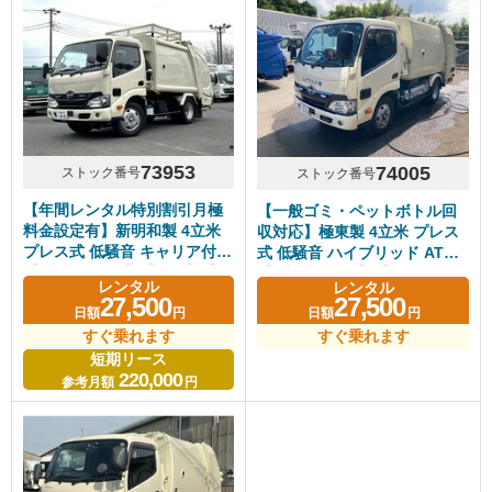
73953
74005
ストック番号
ストック番号
【年間レンタル特別割引月極
【一般ゴミ・ペットボトル回
料金設定有】新明和製 4立米
収対応】極東製 4立米 プレス
プレス式 低騒音 キャリア付き
式 低騒音 ハイブリッド AT車
【4立米クラス】【造園】【長
【4立米クラス】【長期レンタ
レンタル
レンタル
期レンタル・リース可】
ル・リース可】【一般ごみ対
27,500
27,500
日額
円
日額
円
応】【資源ごみ対応】
すぐ乗れます
すぐ乗れます
短期リース
220,000
参考月額
円