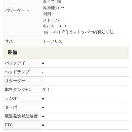
無
タイプ
--
昇降能力
パワーゲート
-
開閉
-
ストッパー
--(--)
奥行き
--(--)
※()はストッパー内有効寸法
幅
サス
リーフサス
装備
バックアイ
●
ヘッドランプ
-
リターダー
-
燃料タンク+Ｌ
70 L
ラジオ
●
ターボ
●
坂道発進補助装置
●
ETC
●