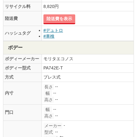
リサイクル料
8,820円
陸送費
陸送費を表示
#デュトロ
ハッシュタグ
#車検
ボデー
ボディーメーカー
モリタエコノス
ボディー型式
PA742E-T
方式
プレス式
--
長さ
--
内寸
幅
--
高さ
--
幅
門口
--
高さ
-
メーカー
--
型式