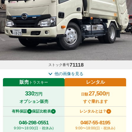
71118
ストック番号
他の画像を見る
販売
レンタル
トラスキー
330
27,500
万円
円
日額
オプション販売
すぐ乗れます
有料保証
保証比較表
レンタルとは？
046-298-0551
0467-55-8195
9:00〜18:00(日・祝休み)
9:00〜18:00(日・祝休み)