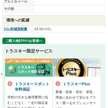
アルミホイール
-
その他
環境への配慮
CO₂削減貢献量
24.32t-CO₂
ご購入検討中のお客様へ
トラスキー限定サービス
トラスキースポット
トラスキーPlus
有料保証
整備・架装・美化・塗装。
突然の大きな修理費用に悩
用途に合わせて安心をプラ
むことなく、一定の保証金
ス！選べるオプションサー