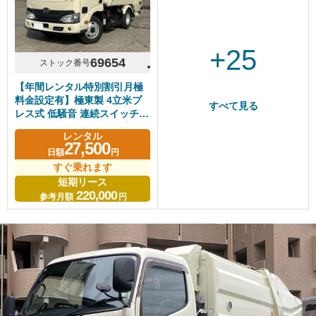
+25
69654
ストック番号
【年間レンタル特別割引月極
料金設定有】極東製 4立米プ
すべて見る
レス式 低騒音 連続スイッチ無
し 段ボール・造園対応 【4立
レンタル
米クラス】【長期レンタル・
27,500
日額
円
リースOK】
すぐ乗れます
短期リース
220,000
参考月額
円