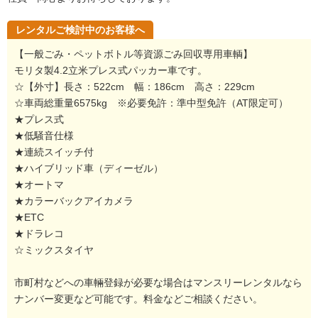
レンタルご検討中のお客様へ
【一般ごみ・ペットボトル等資源ごみ回収専用車輌】
モリタ製4.2立米プレス式パッカー車です。
☆【外寸】長さ：522cm 幅：186cm 高さ：229cm
☆車両総重量6575kg ※必要免許：準中型免許（AT限定可）
★プレス式
★低騒音仕様
★連続スイッチ付
★ハイブリッド車（ディーゼル）
★オートマ
★カラーバックアイカメラ
★ETC
★ドラレコ
☆ミックスタイヤ
市町村などへの車輛登録が必要な場合はマンスリーレンタルなら
ナンバー変更など可能です。料金などご相談ください。