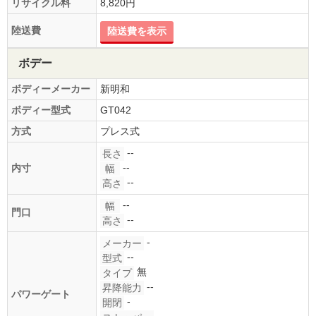
リサイクル料
8,820円
陸送費
陸送費を表示
ボデー
ボディーメーカー
新明和
ボディー型式
GT042
方式
プレス式
--
長さ
--
内寸
幅
--
高さ
--
幅
門口
--
高さ
-
メーカー
--
型式
無
タイプ
--
昇降能力
パワーゲート
-
開閉