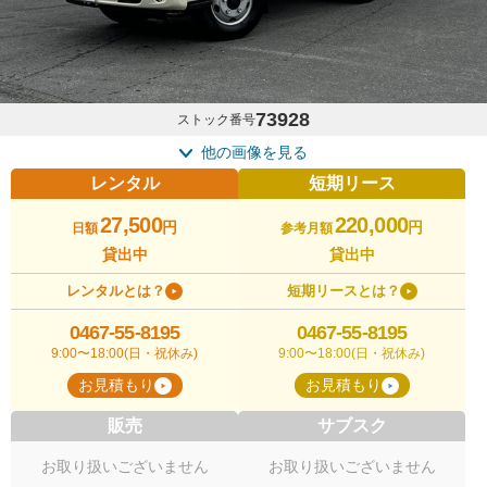
73928
ストック番号
他の画像を見る
レンタル
短期リース
27,500
220,000
円
円
日額
参考月額
貸出中
貸出中
レンタルとは？
短期リースとは？
0467-55-8195
0467-55-8195
9:00〜18:00(日・祝休み)
9:00〜18:00(日・祝休み)
お見積もり
お見積もり
販売
サブスク
お取り扱いございません
お取り扱いございません