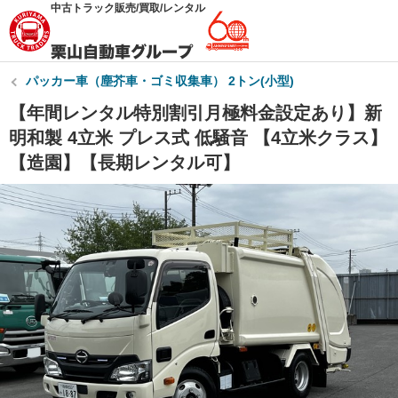
中古トラック販売/買取/レンタル
パッカー車（塵芥車・ゴミ収集車） 2トン(小型)
【年間レンタル特別割引月極料金設定あり】新
明和製 4立米 プレス式 低騒音 【4立米クラス】
【造園】【長期レンタル可】