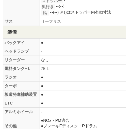
-
ストッパー
--(--)
奥行き
--(--)
※()はストッパー内有効寸法
幅
サス
リーフサス
装備
バックアイ
●
ヘッドランプ
-
リターダー
なし
燃料タンク+Ｌ
75 L
ラジオ
●
ターボ
●
坂道発進補助装置
●
ETC
●
アルミホイール
-
●NOx・PM適合
その他
●ブレーキFディスク・Rドラム