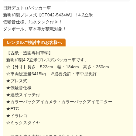
日野デュトロ/パッカー車
新明和製プレス式【GT042-5434W】！4.2立米！
低騒音仕様、汚水タンク付き！
ダンボール、草木等が積載対象！
レンタルご検討中のお客様へ
【古紙・造園専用車輌】
新明和製4.2立米プレス式パッカー車です。
☆【外寸】長さ：522cm 幅：184cm 高さ：250cm
☆車両総重量6415kg ※必要免許：準中型免許
★プレス式
★低騒音仕様
★連続スイッチ付
★カラーバックアイカメラ・カラーバックアイモニター
★ETC
★ドラレコ
☆ミックスタイヤ