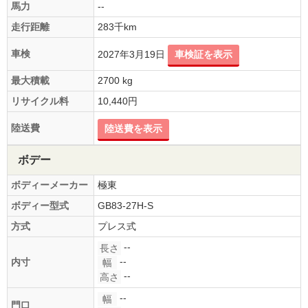
馬力
--
走行距離
283千km
車検
2027年3月19日
車検証を表示
最大積載
2700 kg
リサイクル料
10,440円
陸送費
陸送費を表示
ボデー
ボディーメーカー
極東
ボディー型式
GB83-27H-S
方式
プレス式
--
長さ
--
内寸
幅
--
高さ
--
幅
門口