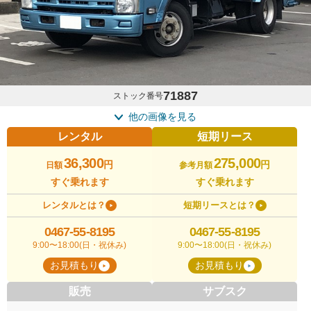
71887
ストック番号
他の画像を見る
レンタル
短期リース
36,300
275,000
円
円
日額
参考月額
すぐ乗れます
すぐ乗れます
レンタルとは？
短期リースとは？
0467-55-8195
0467-55-8195
9:00〜18:00(日・祝休み)
9:00〜18:00(日・祝休み)
お見積もり
お見積もり
販売
サブスク