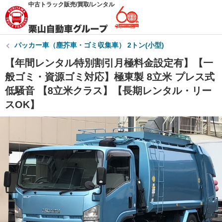
中古トラック販売/買取/レンタル
パッカー車（塵芥車・ゴミ収集車） 2トン(小型)
【年間レンタル特別割引月極料金設定有】【一
般ゴミ・資源ゴミ対応】極東製 8立米 プレス式
低騒音 【8立米クラス】【長期レンタル・リー
スOK】