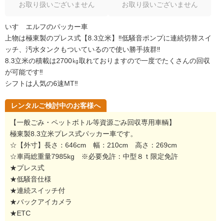
お取り扱いございません
お取り扱いございません
いすゞエルフのパッカー車
上物は極東製のプレス式【8.3立米】‼低騒音ポンプに連続切替スイ
ッチ、汚水タンクもついているので使い勝手抜群‼
8.3立米の積載は2700㎏取れておりますので一度でたくさんの回収
が可能です‼
シフトは人気の6速MT‼
レンタルご検討中のお客様へ
【一般ごみ・ペットボトル等資源ごみ回収専用車輌】
極東製8.3立米プレス式パッカー車です。
☆【外寸】長さ：646cm 幅：210cm 高さ：269cm
☆車両総重量7985kg ※必要免許：中型８ｔ限定免許
★プレス式
★低騒音仕様
★連続スイッチ付
★バックアイカメラ
★ETC