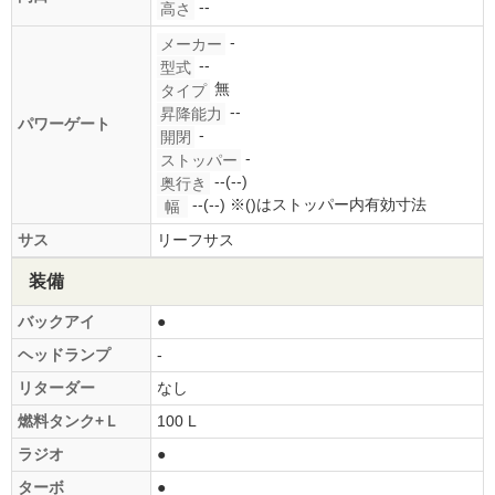
--
高さ
-
メーカー
--
型式
無
タイプ
--
昇降能力
パワーゲート
-
開閉
-
ストッパー
--(--)
奥行き
--(--)
※()はストッパー内有効寸法
幅
サス
リーフサス
装備
バックアイ
●
ヘッドランプ
-
リターダー
なし
燃料タンク+Ｌ
100 L
ラジオ
●
ターボ
●