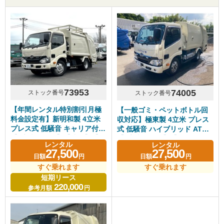
73953
74005
ストック番号
ストック番号
【年間レンタル特別割引月極
【一般ゴミ・ペットボトル回
料金設定有】新明和製 4立米
収対応】極東製 4立米 プレス
プレス式 低騒音 キャリア付き
式 低騒音 ハイブリッド AT車
【4立米クラス】【造園】【長
【4立米クラス】【長期レンタ
レンタル
レンタル
期レンタル・リース可】
ル・リース可】【一般ごみ対
27,500
27,500
日額
円
日額
円
応】【資源ごみ対応】
すぐ乗れます
すぐ乗れます
短期リース
220,000
参考月額
円