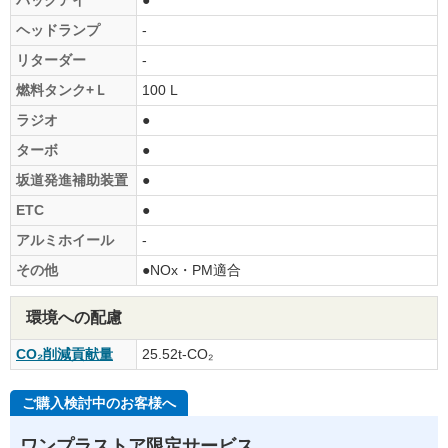
ヘッドランプ
-
リターダー
-
燃料タンク+Ｌ
100 L
ラジオ
●
ターボ
●
坂道発進補助装置
●
ETC
●
アルミホイール
-
その他
●NOx・PM適合
環境への配慮
CO₂削減貢献量
25.52t-CO₂
ご購入検討中のお客様へ
ワンプラストア限定サービス