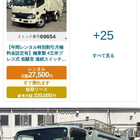
+25
69654
ストック番号
【年間レンタル特別割引月極
料金設定有】極東製 4立米プ
すべて見る
レス式 低騒音 連続スイッチ無
し 段ボール・造園対応 【4立
レンタル
米クラス】【長期レンタル・
27,500
日額
円
リースOK】
すぐ乗れます
短期リース
220,000
参考月額
円