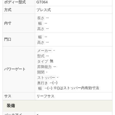
ボディー型式
GT064
方式
プレス式
--
長さ
--
内寸
幅
--
高さ
--
幅
門口
--
高さ
-
メーカー
--
型式
無
タイプ
--
昇降能力
パワーゲート
-
開閉
-
ストッパー
--(--)
奥行き
--(--)
※()はストッパー内有効寸法
幅
サス
リーフサス
装備
バックアイ
●