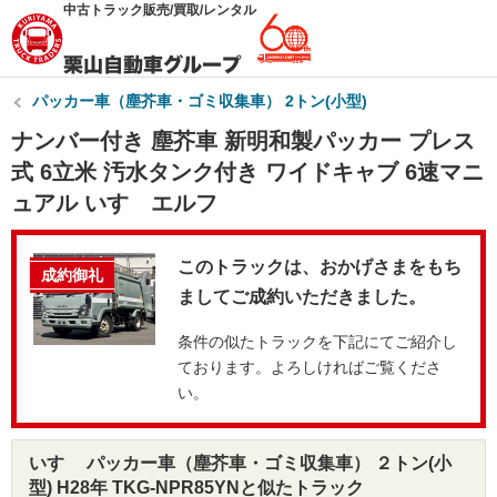
中古トラック販売/買取/レンタル
パッカー車（塵芥車・ゴミ収集車） 2トン(小型)
ナンバー付き 塵芥車 新明和製パッカー プレス
式 6立米 汚水タンク付き ワイドキャブ 6速マニ
ュアル いすゞエルフ
このトラックは、おかげさまをもち
成約御礼
ましてご成約いただきました。
条件の似たトラックを下記にてご紹介し
ております。よろしければご覧くださ
い。
いすゞ パッカー車（塵芥車・ゴミ収集車） ２トン(小
型) H28年 TKG-NPR85YNと似たトラック