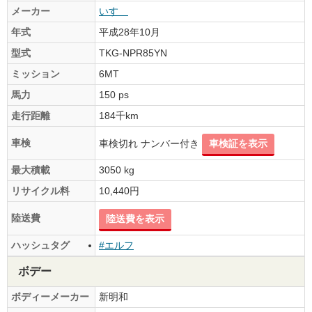
メーカー
いすゞ
年式
平成28年10月
型式
TKG-NPR85YN
ミッション
6MT
馬力
150 ps
走行距離
184千km
車検
車検切れ ナンバー付き
車検証を表示
最大積載
3050 kg
リサイクル料
10,440円
陸送費
陸送費を表示
ハッシュタグ
#エルフ
ボデー
ボディーメーカー
新明和