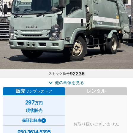
92236
ストック番号
他の画像を見る
販売
レンタル
ワンプラストア
297
万円
現状販売
保証比較表
お取り扱いございません
050-3614-5395