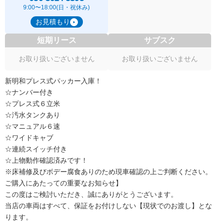
9:00〜18:00(日・祝休み)
お見積もり
短期リース
サブスク
お取り扱いございません
お取り扱いございません
新明和プレス式パッカー入庫！
☆ナンバー付き
☆プレス式６立米
☆汚水タンクあり
☆マニュアル６速
☆ワイドキャブ
☆連続スイッチ付き
☆上物動作確認済みです！
※床補修及びボデー腐食ありのため現車確認の上ご判断ください。
ご購入にあたっての重要なお知らせ】
この度はご検討いただき、誠にありがとうございます。
当店の車両はすべて、保証をお付けしない【現状でのお渡し】とな
ります。