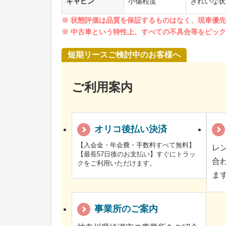
キャビン
小傷程度
きれいな状
※ 状態評価は品質を保証するものはなく、現車優
※ 中古車という特性上、すべての不具合等をピッ
短期リースご検討中のお客様へ
ご利用案内
オリコ後払い決済
【入会金・年会費・手数料すべて無料】
レ
【最長57日後のお支払い】すぐにトラッ
合
クをご利用いただけます。
ま
事業所のご案内