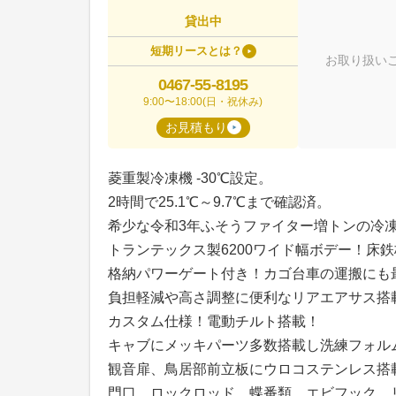
貸出中
短期リースとは？
お取り扱い
0467-55-8195
9:00〜18:00(日・祝休み)
お見積もり
菱重製冷凍機 -30℃設定。
2時間で25.1℃～9.7℃まで確認済。
希少な令和3年ふそうファイター増トンの冷
トランテックス製6200ワイド幅ボデー！床
格納パワーゲート付き！カゴ台車の運搬にも
負担軽減や高さ調整に便利なリアエアサス搭載
カスタム仕様！電動チルト搭載！
キャブにメッキパーツ多数搭載し洗練フォル
観音扉、鳥居部前立板にウロコステンレス搭
門口、ロックロッド、蝶番類、エビフック、