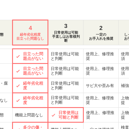
3
4
2
日常使用は可能
態
経年劣化程度
一定の
し
手直しはお客様判
目立った問題なし
お手入れを推奨
お
断
目立った問
日常使用は可能
使用上、修理推
使用
題点がない
と判断
奨
須
目立った問
日常使用は可能
使用上、修理推
使用
題点がない
と判断
奨
須
・腐
経年劣化程
日常使用は可能
サビ大や歪み有
補強
度
と判断
日常使用は可能
経年劣化程
使用上、修理推
上物
なし
と判断
度
奨
提
日常使用は
使用上、修理推
上物
態
機能上問題なし
可能と判断
奨
提
多少の傷・
検査