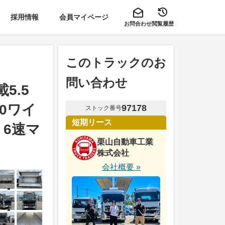
採用情報
会員マイページ
お問合わせ
閲覧履歴
このトラックのお
問い合わせ
5.5
00ワイ
97178
ストック番号
短期リース
 6速マ
栗山自動車工業
株式会社
会社概要 »