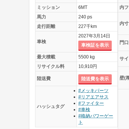
ミッション
6MT
内フ
馬力
240 ps
内寸
走行距離
227千km
2027年3月14日
車検
門口
車検証を表示
最大積載
5500 kg
サイ
リサイクル料
10,910円
壁(
陸送費
陸送費を表示
#メッキパーツ
#リアエアサス
#ファイター
ハッシュタグ
#車検
#格納パワーゲー
ト