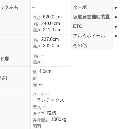
ック左右
--
ターボ
●
620.0 cm
坂道発進補助装置
●
長さ
240.0 cm
幅
ETC
●
211.0 cm
高さ
アルミホイール
●
237.0cm
幅
その他
202.0cm
高さ
--
幅
ド扉
--
高さ
4.0cm
横
--
厚さ)
前
--
扉
メーカー
トランテックス
--
型式
格納
タイプ
1000kg
昇降能力
-
開閉