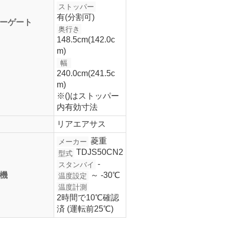
ストッパー
有(分割可)
ーゲート
奥行き
148.5cm(142.0c
m)
幅
240.0cm(241.5c
m)
※()はストッパー
内有効寸法
リアエアサス
菱重
メーカー
TDJS50CN2
型式
-
スタンバイ
機
～ -30℃
温度設定
温度計測
2時間で10℃確認
済 (運転前25℃)