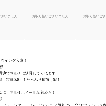
ございません
お取り扱いございません
お取り扱いござ
凍ウイング入庫！
鉄板！
最適でマルチに活躍してくれます！
！積載5.6ｔ！たっぷり積荷可能！
ムに！アルミホイール装着済み！
載！
リアフェンダー、サイドバンパー4段丸パイプなどステンレス