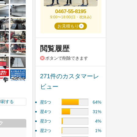
0467-55-8195
9:00〜18:00(日・祝休み)
お見積もり
閲覧履歴
ボタンで削除できます
271件のカスタマーレ
ビュー
印刷する
星5つ
64%
星4つ
31%
星3つ
4%
ク
星2つ
1%