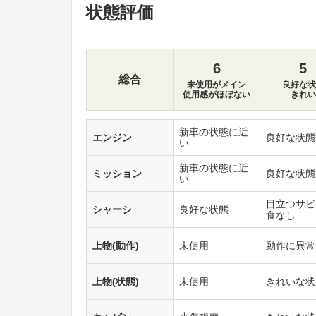
状態評価
6
5
総合
未使用がメイン
良好な状
使用感がほぼない
きれい
新車の状態に近
エンジン
良好な状態
い
新車の状態に近
ミッション
良好な状態
い
目立つサビ
シャーシ
良好な状態
食なし
上物(動作)
未使用
動作に異常
上物(状態)
未使用
きれいな状