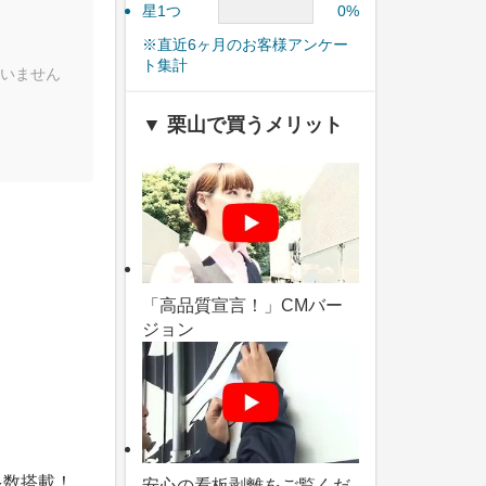
星1つ
0%
※直近6ヶ月のお客様アンケー
ト集計
いません
▼ 栗山で買うメリット
「高品質宣言！」CMバー
ジョン
多数搭載！
安心の看板剥離をご覧くだ