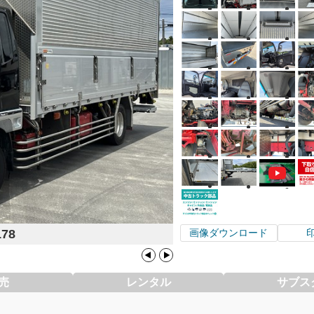
178
画像ダウンロード
売
レンタル
サブス