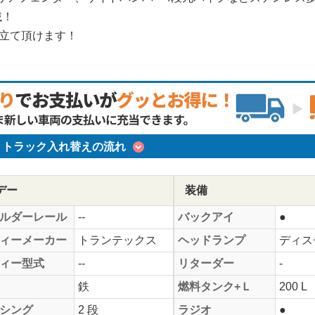
載！
役立て頂けます！
トラック入れ替えの流れ
デー
装備
ルダーレール
--
バックアイ
●
ィーメーカー
トランテックス
ヘッドランプ
ディス
ィー型式
--
リターダー
-
鉄
燃料タンク+Ｌ
200 L
シング
2 段
ラジオ
●