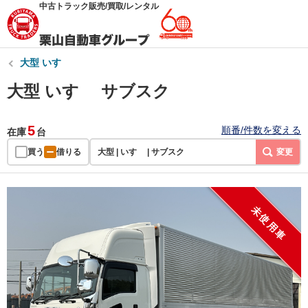
中古トラック販売/買取/レンタル
大型 いすゞ
大型 いすゞ サブスク
5
順番/件数を変える
在庫
台
買う
借りる
大型 | いすゞ | サブスク
変更
未使用車