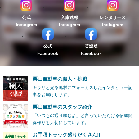
公式
入庫速報
レンタリース
Instagram
Instagram
Instagram
公式
英語版
Facebook
Facebook
栗山自動車の職人・挑戦
キラリと光る逸材にフォーカスしたインタビュー記
事をお届けします。
栗山自動車のスタッフ紹介
「いつもの通り頼むよ」と言っていただける信頼関
係作りを大切にしています。
お手頃トラック盛りだくさん!!