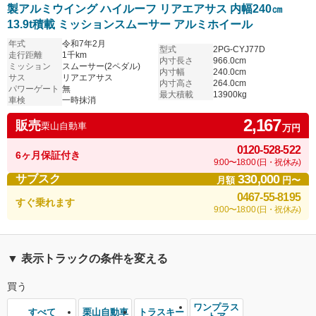
製アルミウイング ハイルーフ リアエアサス 内幅240㎝
13.9t積載 ミッションスムーサー アルミホイール
年式
令和7年2月
型式
2PG-CYJ77D
走行距離
1千km
内寸長さ
966.0cm
ミッション
スムーサー(2ペダル)
内寸幅
240.0cm
サス
リアエアサス
内寸高さ
264.0cm
パワーゲート
無
最大積載
13900kg
車検
一時抹消
2,167
販売
栗山自動車
万円
0120-528-522
6ヶ月保証付き
9:00〜18:00 (日・祝休み)
330,000
サブスク
月額
円〜
0467-55-8195
すぐ乗れます
9:00〜18:00 (日・祝休み)
▼ 表示トラックの条件を変える
買う
ワンプラス
栗山自動車
トラスキー
すべて