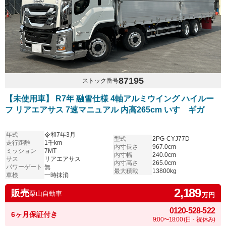
87195
ストック番号
【未使用車】 R7年 融雪仕様 4軸アルミウイング ハイルー
フ リアエアサス 7速マニュアル 内高265cm いすゞギガ
年式
令和7年3月
型式
2PG-CYJ77D
走行距離
1千km
内寸長さ
967.0cm
ミッション
7MT
内寸幅
240.0cm
サス
リアエアサス
内寸高さ
265.0cm
パワーゲート
無
最大積載
13800kg
車検
一時抹消
2,189
販売
栗山自動車
万円
0120-528-522
6ヶ月保証付き
9:00〜18:00 (日・祝休み)