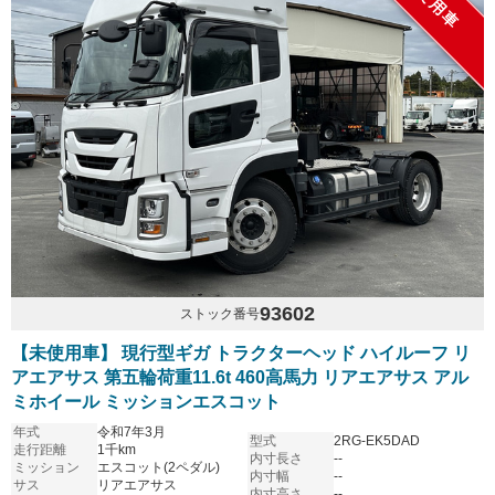
未使用車
93602
ストック番号
【未使用車】 現行型ギガ トラクターヘッド ハイルーフ リ
アエアサス 第五輪荷重11.6t 460高馬力 リアエアサス アル
ミホイール ミッションエスコット
年式
令和7年3月
型式
2RG-EK5DAD
走行距離
1千km
内寸長さ
--
ミッション
エスコット(2ペダル)
内寸幅
--
サス
リアエアサス
内寸高さ
--