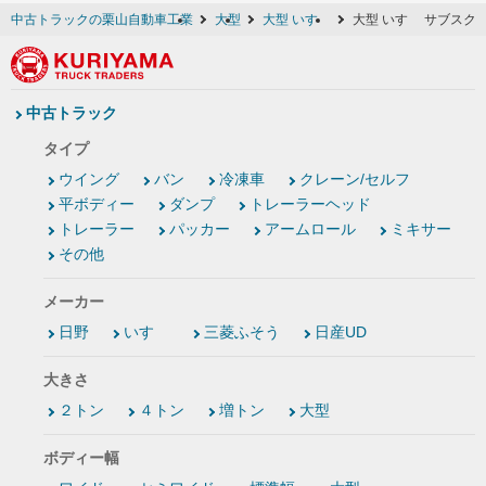
中古トラックの栗山自動車工業
大型
大型 いすゞ
大型 いすゞ サブスク
中古トラック
タイプ
ウイング
バン
冷凍車
クレーン/セルフ
平ボディー
ダンプ
トレーラーヘッド
トレーラー
パッカー
アームロール
ミキサー
その他
メーカー
日野
いすゞ
三菱ふそう
日産UD
大きさ
２トン
４トン
増トン
大型
ボディー幅