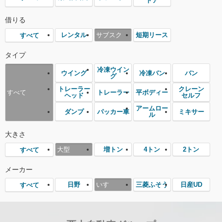
トア
借りる
レンタル
サブスク
短期リース
すべて
タイプ
冷凍ウイン
ウイング
冷凍バン
バン
グ
トレーラー
クレーン
トレーラー
平ボディー
すべて
ヘッド
セルフ
アームロー
ダンプ
パッカー車
ミキサー
ル
大きさ
大型
増トン
4トン
2トン
すべて
メーカー
日野
いすゞ
三菱ふそう
日産UD
すべて