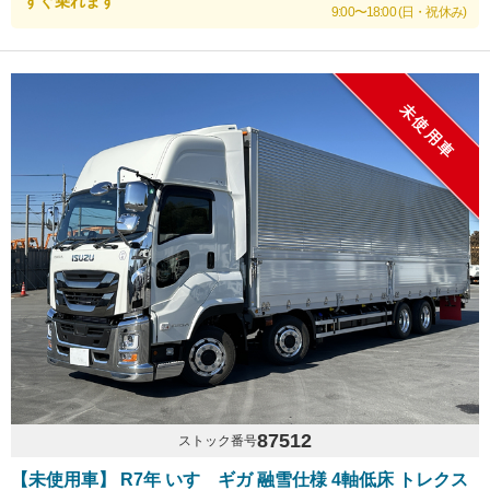
すぐ乗れます
9:00〜18:00 (日・祝休み)
未使用車
87512
ストック番号
【未使用車】 R7年 いすゞギガ 融雪仕様 4軸低床 トレクス