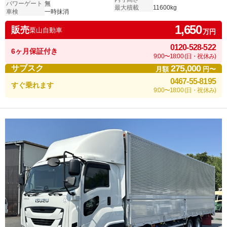
パワーゲート
無
最大積載
11600kg
車検
一時抹消
1,650
販売
栗山自動車
万円
0120-528-522
6ヶ月保証付き
9:00〜18:00 (日・祝休み)
275,000
サブスク
月額
円〜
0467-55-8195
すぐ乗れます
9:00〜18:00 (日・祝休み)