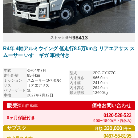
98413
ストック番号
R4年 4軸アルミウイング 低走行8.5万km台 リアエアサス ス
ムーサー いすゞギガ 車検付き
年式
令和4年7月
型式
2PG-CYJ77C
走行距離
85千km
内寸長さ
966.0cm
ミッション
スムーサー(3ペダル)
内寸幅
241.0cm
サス
リアエアサス
内寸高さ
264.0cm
パワーゲート
無
最大積載
13600kg
車検
2027年7月12日
販売
価格お問い合わせ
栗山自動車
0120-528-522
6ヶ月保証付き
9:00〜18:00 (日・祝休み)
330,000
サブスク
月額
円〜
0467-55-8195