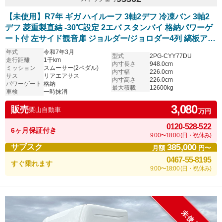
【未使用】R7年 ギガ ハイルーフ 3軸2デフ 冷凍バン 3軸2
デフ 菱重製直結 -30℃設定 2エバ スタンバイ 格納パワーゲ
ート付 左サイド観音扉 ジョルダー/ジョロダー4列 縞板アル
ミ床 リアエアサス
年式
令和7年3月
型式
2PG-CYY77DU
走行距離
1千km
内寸長さ
948.0cm
ミッション
スムーサー(2ペダル)
内寸幅
226.0cm
サス
リアエアサス
内寸高さ
226.0cm
パワーゲート
格納
最大積載
12600kg
車検
一時抹消
3,080
販売
栗山自動車
万円
0120-528-522
6ヶ月保証付き
9:00〜18:00 (日・祝休み)
385,000
サブスク
月額
円〜
0467-55-8195
すぐ乗れます
9:00〜18:00 (日・祝休み)