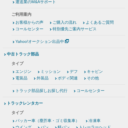
運送業のM&Aサポート
ご利用案内
お客様からの声
ご購入の流れ
よくあるご質問
コールセンター
特別優先ご案内サービス
Yahoo!オークション出品中
中古トラック部品
タイプ
エンジン
ミッション
デフ
キャビン
電装品
外装品
ボディ関連
その他
トラック部品探しお探し代行
コールセンター
トラックレンタカー
タイプ
パッカー車（塵芥車・ゴミ収集車）
冷凍車
ウイング
バン
軽バン
トレーラーヘッド