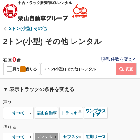
中古トラック販売/買取/レンタル
2トン(小型) その他
2トン(小型) その他 レンタル
0
順番/件数を変える
在庫
台
買う
借りる
2トン(小型) | その他 | レンタル
変更
▼ 表示トラックの条件を変える
買う
ワンプラス
栗山自動車
トラスキー
すべて
トア
借りる
レンタル
サブスク
短期リース
すべて