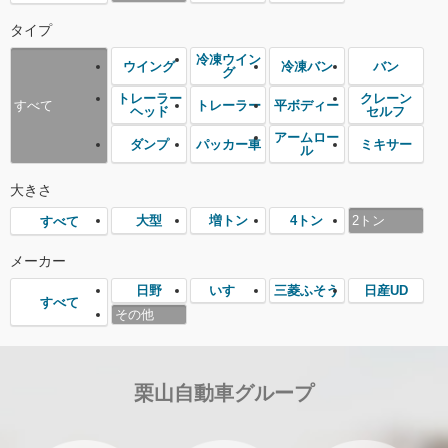
タイプ
冷凍ウイン
ウイング
冷凍バン
バン
グ
トレーラー
クレーン
トレーラー
平ボディー
すべて
ヘッド
セルフ
アームロー
ダンプ
パッカー車
ミキサー
ル
大きさ
大型
増トン
4トン
2トン
すべて
メーカー
日野
いすゞ
三菱ふそう
日産UD
すべて
その他
栗山自動車グループ