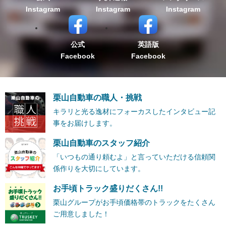
Instagram
Instagram
Instagram
公式
英語版
Facebook
Facebook
栗山自動車の職人・挑戦
キラリと光る逸材にフォーカスしたインタビュー記
事をお届けします。
栗山自動車のスタッフ紹介
「いつもの通り頼むよ」と言っていただける信頼関
係作りを大切にしています。
お手頃トラック盛りだくさん!!
栗山グループがお手頃価格帯のトラックをたくさん
ご用意しました！