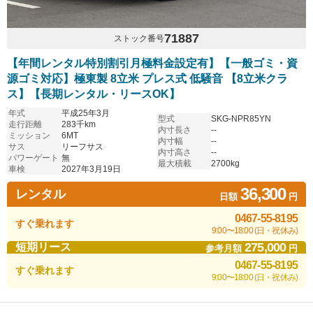
71887
ストック番号
【年間レンタル特別割引月極料金設定有】【一般ゴミ・資
源ゴミ対応】極東製 8立米 プレス式 低騒音 【8立米クラ
ス】【長期レンタル・リースOK】
年式
平成25年3月
型式
SKG-NPR85YN
走行距離
283千km
内寸長さ
--
ミッション
6MT
内寸幅
--
サス
リーフサス
内寸高さ
--
パワーゲート
無
最大積載
2700kg
車検
2027年3月19日
36,300
レンタル
日額
円
0467-55-8195
すぐ乗れます
9:00〜18:00 (日・祝休み)
275,000
短期リース
参考月額
円
0467-55-8195
すぐ乗れます
9:00〜18:00 (日・祝休み)