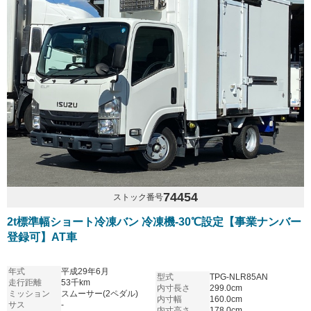
74454
ストック番号
2t標準幅ショート冷凍バン 冷凍機-30℃設定【事業ナンバー
登録可】AT車
年式
平成29年6月
型式
TPG-NLR85AN
走行距離
53千km
内寸長さ
299.0cm
ミッション
スムーサー(2ペダル)
内寸幅
160.0cm
サス
-
内寸高さ
178.0cm