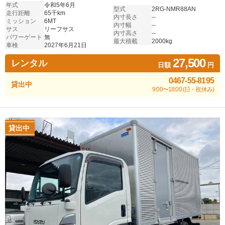
年式
令和5年6月
型式
2RG-NMR88AN
走行距離
65千km
内寸長さ
--
ミッション
6MT
内寸幅
--
サス
リーフサス
内寸高さ
--
パワーゲート
無
最大積載
2000kg
車検
2027年6月21日
27,500
レンタル
日額
円
0467-55-8195
貸出中
9:00〜18:00 (日・祝休み)
貸出中