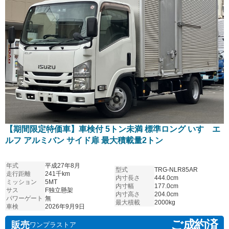
【期間限定特価車】車検付 5トン未満 標準ロング いすゞエ
ルフ アルミバン サイド扉 最大積載量2トン
年式
平成27年8月
型式
TRG-NLR85AR
走行距離
241千km
内寸長さ
444.0cm
ミッション
5MT
内寸幅
177.0cm
サス
F独立懸架
内寸高さ
204.0cm
パワーゲート
無
最大積載
2000kg
車検
2026年9月9日
ご成約済
販売
ワンプラストア