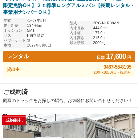
限定免許OＫ】２ｔ標準ロングアルミバン【長期レンタル・
事業用ナンバーＯＫ】
年式
令和3年5月
型式
2RG-NLR88AN
走行距離
134千km
内寸長さ
444.0cm
ミッション
5MT
内寸幅
177.0cm
サス
F独立懸架
内寸高さ
215.0cm
パワーゲート
無
最大積載
2000kg
車検
2027年6月8日
17,600
レンタル
日額
円
0467-55-8195
貸出中
9:00〜18:00 (日・祝休み)
ご成約済
同様のトラックをお探しの場合、お気軽にお問い合わせください！
成約御礼