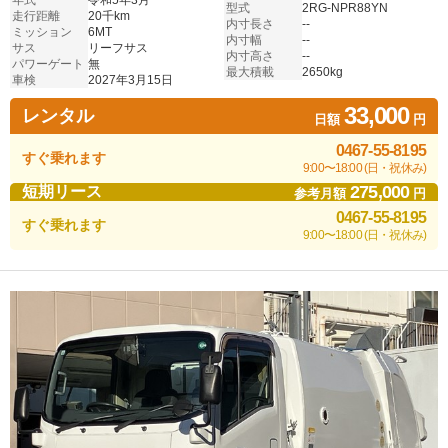
年式
令和5年3月
型式
2RG-NPR88YN
走行距離
20千km
内寸長さ
--
ミッション
6MT
内寸幅
--
サス
リーフサス
内寸高さ
--
パワーゲート
無
最大積載
2650kg
車検
2027年3月15日
33,000
レンタル
日額
円
0467-55-8195
すぐ乗れます
9:00〜18:00 (日・祝休み)
275,000
短期リース
参考月額
円
0467-55-8195
すぐ乗れます
9:00〜18:00 (日・祝休み)