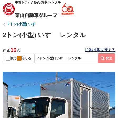
中古トラック販売/買取/レンタル
2トン(小型) いすゞ
2トン(小型) いすゞ レンタル
16
順番/件数を変える
在庫
台
買う
借りる
2トン(小型) | いすゞ | レンタル
変更