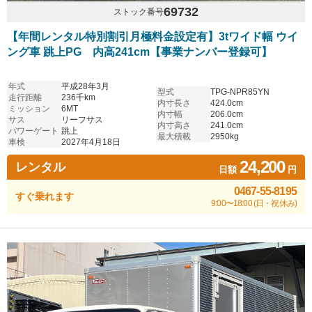
69732
ストック番号
【年間レンタル特別割引月極料金設定有】3tワイド幅 ウイ
ング車 跳上PG 内高241cm【事業ナンバー登録可】
年式
平成28年3月
型式
TPG-NPR85YN
走行距離
236千km
内寸長さ
424.0cm
ミッション
6MT
内寸幅
206.0cm
サス
リーフサス
内寸高さ
241.0cm
パワーゲート
跳上
最大積載
2950kg
車検
2027年4月18日
24,200
レンタル
日額
円
0467-55-8195
すぐ乗れます
9:00〜18:00 (日・祝休み)