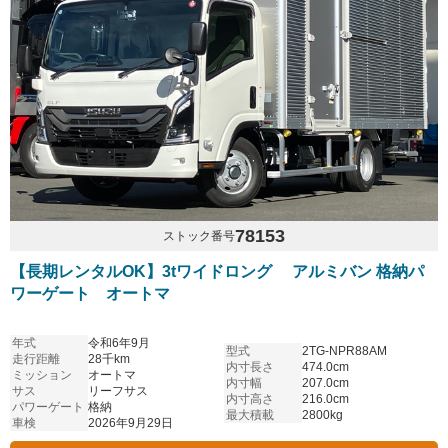
78153
ストック番号
【長期レンタルOK】3tワイドロング アルミバン 格納パ
ワーゲート オートマ
年式
令和6年9月
型式
2TG-NPR88AM
走行距離
28千km
内寸長さ
474.0cm
ミッション
オートマ
内寸幅
207.0cm
サス
リーフサス
内寸高さ
216.0cm
パワーゲート
格納
最大積載
2800kg
車検
2026年9月29日