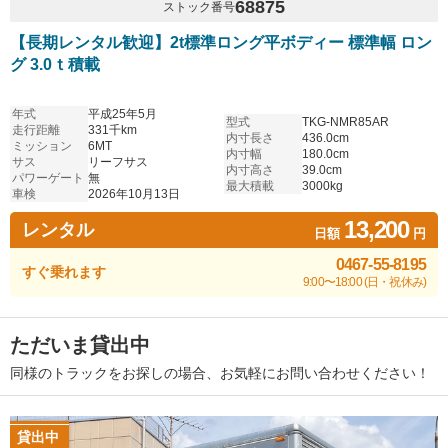
68875
ストック番号
【長期レンタル歓迎】2t標準ロング平ボディー 標準幅 ロン
グ 3.0ｔ積載
年式
平成25年5月
型式
TKG-NMR85AR
走行距離
331千km
内寸長さ
436.0cm
ミッション
6MT
内寸幅
180.0cm
サス
リーフサス
内寸高さ
39.0cm
パワーゲート
無
最大積載
3000kg
車検
2026年10月13日
13,200
レンタル
日額
円
0467-55-8195
すぐ乗れます
9:00〜18:00 (日・祝休み)
ただいま貸出中
同様のトラックをお探しの場合、お気軽にお問い合わせください！
貸出中