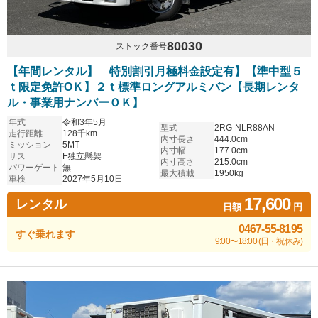
80030
ストック番号
【年間レンタル】 特別割引月極料金設定有】【準中型５
ｔ限定免許OＫ】２ｔ標準ロングアルミバン【長期レンタ
ル・事業用ナンバーＯＫ】
年式
令和3年5月
型式
2RG-NLR88AN
走行距離
128千km
内寸長さ
444.0cm
ミッション
5MT
内寸幅
177.0cm
サス
F独立懸架
内寸高さ
215.0cm
パワーゲート
無
最大積載
1950kg
車検
2027年5月10日
17,600
レンタル
日額
円
0467-55-8195
すぐ乗れます
9:00〜18:00 (日・祝休み)