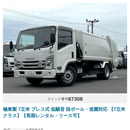
67308
ストック番号
極東製 7立米 プレス式 低騒音 段ボール・造園対応 【7立米
クラス】【長期レンタル・リース可】