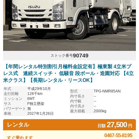
90749
ストック番号
【年間レンタル特別割引月極料金設定有】極東製 4立米プ
レス式 連続スイッチ・ 低騒音 段ボール・造園対応 【4立
米クラス】【長期レンタル・リースOK】
年式
平成29年10月
型式
TPG-NMR85AN
走行距離
128千km
内寸長さ
--
ミッション
6MT
内寸幅
--
サス
F独立懸架
内寸高さ
--
パワーゲート
無
最大積載
2000kg
車検
2027年1月26日
27,500
レンタル
日額
円
0467-55-8195
すぐ乗れます