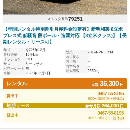
79251
ストック番号
【年間レンタル特別割引月極料金設定有】新明和製 8立米
プレス式 低騒音 段ボール・造園対応 【8立米クラス)】【長
期レンタル・リース可】
年式
令和6年12月
型式
2RG-NPR88YM
走行距離
16千km
内寸長さ
--
ミッション
6MT
内寸幅
--
サス
リーフサス
内寸高さ
--
パワーゲート
無
最大積載
2550kg
車検
2026年12月1日
36,300
レンタル
日額
円
0467-55-8195
貸出中
9:00〜18:00 (日・祝休み)
264,000
短期リース
参考月額
円
0467-55-8195
貸出中
9:00〜18:00 (日・祝休み)