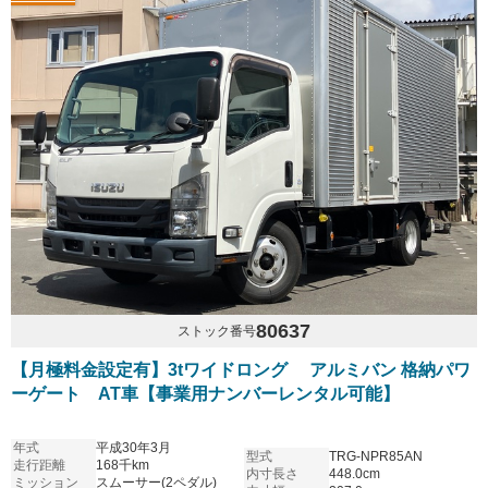
80637
ストック番号
【月極料金設定有】3tワイドロング アルミバン 格納パワ
ーゲート AT車【事業用ナンバーレンタル可能】
年式
平成30年3月
型式
TRG-NPR85AN
走行距離
168千km
内寸長さ
448.0cm
ミッション
スムーサー(2ペダル)