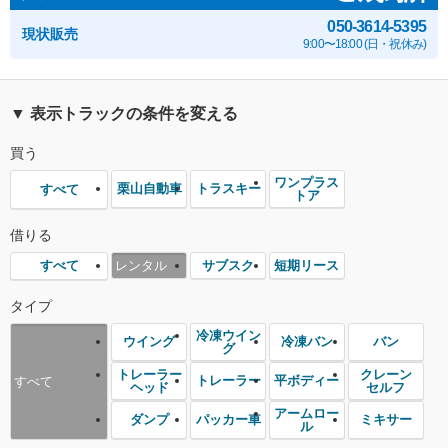
050-3614-5395
現状販売
9:00〜18:00 (日・祝休み)
▼ 表示トラックの条件を変える
買う
ワンプラス
栗山自動車
トラスキー
すべて
トア
借りる
レンタル
サブスク
短期リース
すべて
タイプ
冷凍ウイン
ウイング
冷凍バン
バン
グ
トレーラー
クレーン
トレーラー
平ボディー
すべて
ヘッド
セルフ
アームロー
ダンプ
パッカー車
ミキサー
ル