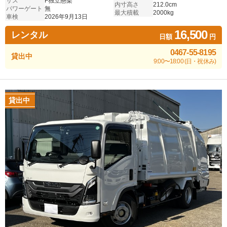
サス
F独立懸架
内寸高さ
212.0cm
パワーゲート
無
最大積載
2000kg
車検
2026年9月13日
16,500
レンタル
日額
円
0467-55-8195
貸出中
9:00〜18:00 (日・祝休み)
貸出中