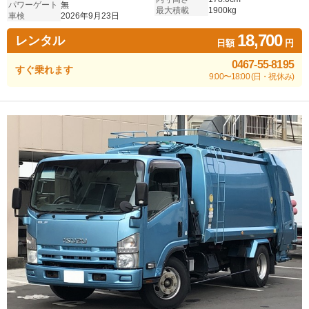
パワーゲート
無
最大積載
1900kg
車検
2026年9月23日
18,700
レンタル
日額
円
0467-55-8195
すぐ乗れます
9:00〜18:00 (日・祝休み)