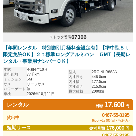
67306
ストック番号
【年間レンタル 特別割引月極料金設定有】【準中型５ｔ
限定免許OＫ】２ｔ標準ロングアルミバン ５MT【長期レ
ンタル・事業用ナンバーＯＫ】
年式
令和4年10月
型式
2RG-NLR88AN
走行距離
77千km
内寸長さ
448.0cm
ミッション
5MT
内寸幅
177.5cm
サス
リーフサス
内寸高さ
215.0cm
パワーゲート
無
最大積載
2000kg
車検
2026年10月11日
17,600
レンタル
日額
円
0467-55-8195
貸出中
9:00〜18:00 (日・祝休み)
176,000
短期リース
参考月額
円
0467-55-8195