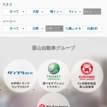
大きさ
大型
増トン
4トン
2トン
すべて
メーカー
日野
いすゞ
三菱ふそう
日産UD
すべて
栗山自動車グループ