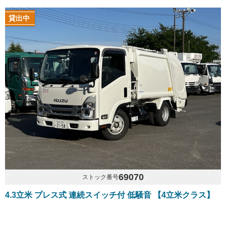
貸出中
69070
ストック番号
4.3立米 プレス式 連続スイッチ付 低騒音 【4立米クラス】