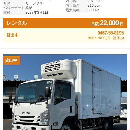
内寸幅
207.0cm
サス
リーフサス
内寸高さ
216.0cm
パワーゲート
格納
最大積載
3000kg
車検
2027年3月1日
22,000
レンタル
日額
円
0467-55-8195
貸出中
9:00〜18:00 (日・祝休み)
貸出中