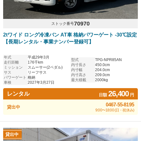
70970
ストック番号
2tワイド ロング冷凍バン AT車 格納パワーゲート -30℃設定
【長期レンタル・事業ナンバー登録可】
年式
平成29年3月
型式
TPG-NPR85AN
走行距離
176千km
内寸長さ
450.0cm
ミッション
スムーサー(2ペダル)
内寸幅
204.0cm
サス
リーフサス
内寸高さ
209.0cm
パワーゲート
格納
最大積載
2000kg
車検
2027年3月27日
26,400
レンタル
日額
円
0467-55-8195
貸出中
9:00〜18:00 (日・祝休み)
貸出中