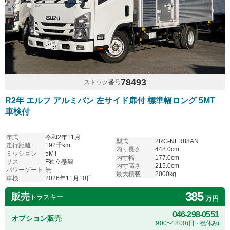
78493
ストック番号
R2年 エルフ アルミバン 左サイド扉付 標準幅ロング 5MT
車検付
年式
令和2年11月
型式
2RG-NLR88AN
走行距離
192千km
内寸長さ
448.0cm
ミッション
5MT
内寸幅
177.0cm
サス
F独立懸架
内寸高さ
215.0cm
パワーゲート
無
最大積載
2000kg
車検
2026年11月10日
385
販売
トラスキー
万円
046-298-0551
オプション販売
9:00〜18:00 (日・祝休み)