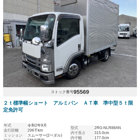
95569
ストック番号
２ｔ標準幅ショート アルミバン ＡＴ車 準中型５ｔ限
定免許可
年式
令和2年9月
型式
2RG-NLR88AN
走行距離
206千km
内寸長さ
315.0cm
ミッション
スムーサー(2ペダル)
内寸幅
177.0cm