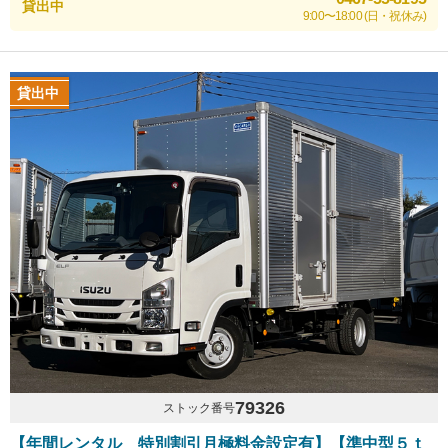
貸出中
9:00〜18:00 (日・祝休み)
貸出中
79326
ストック番号
【年間レンタル 特別割引月極料金設定有】【準中型５ｔ