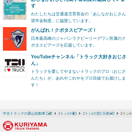
す
わたしたちは交通遺児育英会の「あしながおじさん
奨学金制度」に協賛しています。
がんばれ！クボタスピアーズ！
日本最高峰のジャパンラグビーリーグワン所属のク
ボタスピアーズを応援しています。
YouTubeチャンネル「トラック大好きおじさ
ん」
トラックを愛してやまないトラックのプロ（おじさ
んたち）が、あれやこれやをプロ目線でお届けしま
す！
中古トラックの栗山自動車工業
2トン(小型)
2トン(小型) 日産UD
2トン(