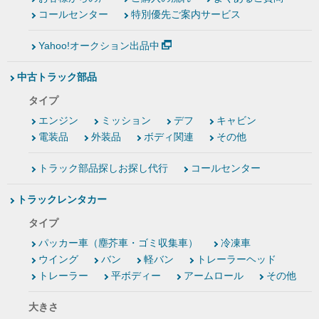
コールセンター
特別優先ご案内サービス
Yahoo!オークション出品中
中古トラック部品
タイプ
エンジン
ミッション
デフ
キャビン
電装品
外装品
ボディ関連
その他
トラック部品探しお探し代行
コールセンター
トラックレンタカー
タイプ
パッカー車（塵芥車・ゴミ収集車）
冷凍車
ウイング
バン
軽バン
トレーラーヘッド
トレーラー
平ボディー
アームロール
その他
大きさ