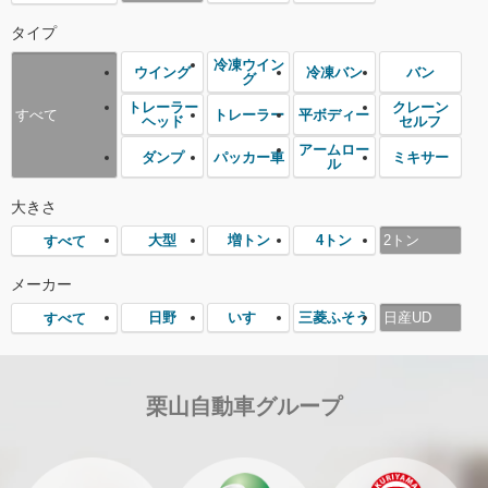
タイプ
冷凍ウイン
ウイング
冷凍バン
バン
グ
トレーラー
クレーン
トレーラー
平ボディー
すべて
ヘッド
セルフ
アームロー
ダンプ
パッカー車
ミキサー
ル
大きさ
大型
増トン
4トン
2トン
すべて
メーカー
日野
いすゞ
三菱ふそう
日産UD
すべて
栗山自動車グループ