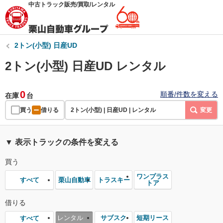
中古トラック販売/買取/レンタル
2トン(小型) 日産UD
2トン(小型) 日産UD レンタル
0
順番/件数を変える
在庫
台
買う
借りる
2トン(小型) | 日産UD | レンタル
変更
▼ 表示トラックの条件を変える
買う
ワンプラス
栗山自動車
トラスキー
すべて
トア
借りる
レンタル
サブスク
短期リース
すべて