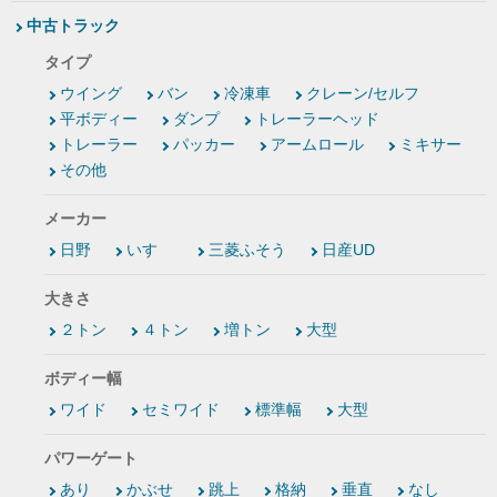
中古トラック
タイプ
ウイング
バン
冷凍車
クレーン/セルフ
平ボディー
ダンプ
トレーラーヘッド
トレーラー
パッカー
アームロール
ミキサー
その他
メーカー
日野
いすゞ
三菱ふそう
日産UD
大きさ
２トン
４トン
増トン
大型
ボディー幅
ワイド
セミワイド
標準幅
大型
パワーゲート
あり
かぶせ
跳上
格納
垂直
なし