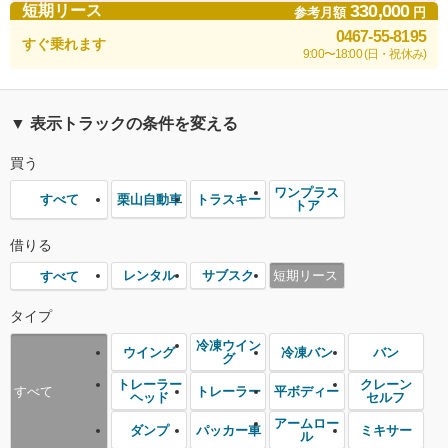
330,000
短期リース
参考月額
円
0467-55-8195
すぐ乗れます
9:00〜18:00 (日・祝休み)
▼ 表示トラックの条件を変える
買う
ワンプラス
栗山自動車
トラスキー
すべて
トア
借りる
レンタル
サブスク
短期リース
すべて
タイプ
冷凍ウイン
ウイング
冷凍バン
バン
グ
トレーラー
クレーン
トレーラー
平ボディー
すべて
ヘッド
セルフ
アームロー
ダンプ
パッカー車
ミキサー
ル