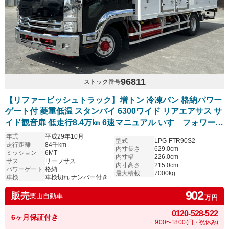
96811
ストック番号
【リファービッシュトラック】増トン 冷凍バン 格納パワー
ゲート付 菱重低温 スタンバイ 6300ワイド リアエアサス サ
イド観音扉 低走行8.4万㎞ 6速マニュアル いすゞフォワード
塗装仕上げ済
年式
平成29年10月
型式
LPG-FTR90S2
走行距離
84千km
内寸長さ
629.0cm
ミッション
6MT
内寸幅
226.0cm
サス
リーフサス
内寸高さ
215.0cm
パワーゲート
格納
最大積載
7000kg
車検
車検切れ ナンバー付き
902
販売
栗山自動車
万円
0120-528-522
6ヶ月保証付き
9:00〜18:00 (日・祝休み)