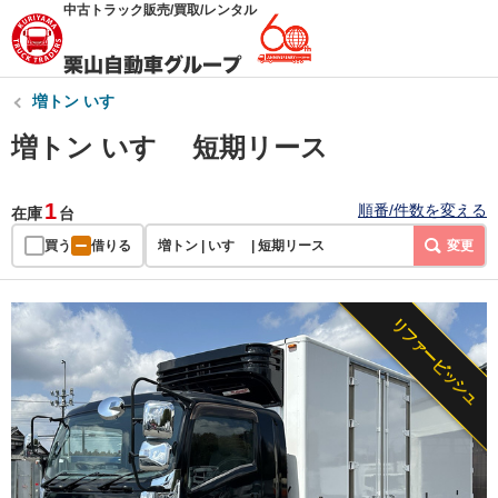
中古トラック販売/買取/レンタル
増トン いすゞ
増トン いすゞ 短期リース
1
順番/件数を変える
在庫
台
買う
借りる
増トン | いすゞ | 短期リース
変更
リファービッシュ