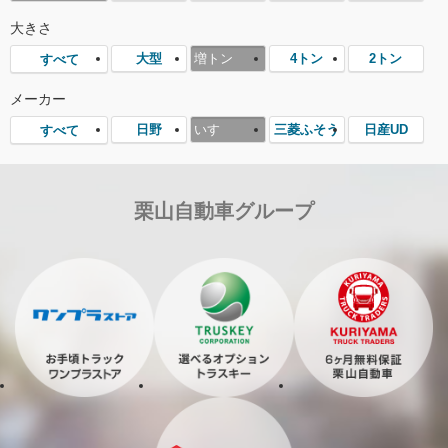
大きさ
大型
増トン
4トン
2トン
すべて
メーカー
日野
いすゞ
三菱ふそう
日産UD
すべて
栗山自動車グループ