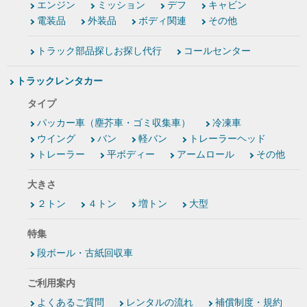
エンジン
ミッション
デフ
キャビン
電装品
外装品
ボディ関連
その他
トラック部品探しお探し代行
コールセンター
トラックレンタカー
タイプ
パッカー車（塵芥車・ゴミ収集車）
冷凍車
ウイング
バン
軽バン
トレーラーヘッド
トレーラー
平ボディー
アームロール
その他
大きさ
２トン
４トン
増トン
大型
特集
段ボール・古紙回収車
ご利用案内
よくあるご質問
レンタルの流れ
補償制度・規約