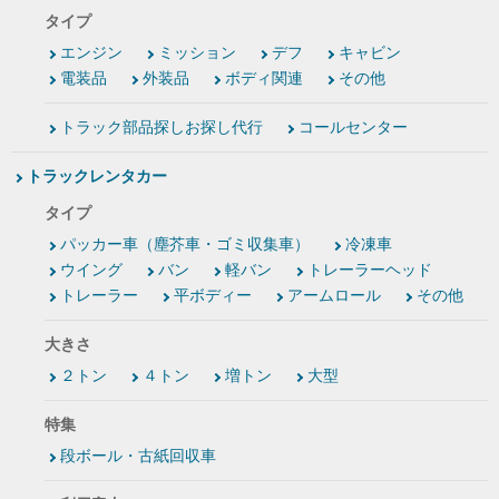
タイプ
エンジン
ミッション
デフ
キャビン
電装品
外装品
ボディ関連
その他
トラック部品探しお探し代行
コールセンター
トラックレンタカー
タイプ
パッカー車（塵芥車・ゴミ収集車）
冷凍車
ウイング
バン
軽バン
トレーラーヘッド
トレーラー
平ボディー
アームロール
その他
大きさ
２トン
４トン
増トン
大型
特集
段ボール・古紙回収車