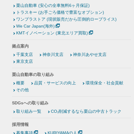
栗山自動車 (安心の全車無料6ヶ月保証)
トラスキー (お手ごろ価格で豊富なオプション)
ワンプラストア (現状販売だから圧倒的ロープライス)
We Car Japan(海外)
KMTイノベーション (東北エリア買取)
拠点案内
千葉支店
神奈川支店
神奈川あやせ支店
東京支店
栗山自動車の取り組み
概要
品質・サービスの向上
環境保全・社会貢献
その他
SDGsへの取り組み
取り組み一覧
CO₂削減するなら栗山の中古トラック
採用情報
募集事項
KURIYAMAの人