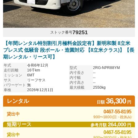
79251
ストック番号
【年間レンタル特別割引月極料金設定有】新明和製 8立米
プレス式 低騒音 段ボール・造園対応 【8立米クラス)】【長
期レンタル・リース可】
年式
令和6年12月
型式
2RG-NPR88YM
走行距離
16千km
内寸長さ
--
ミッション
6MT
内寸幅
--
サス
リーフサス
内寸高さ
--
パワーゲート
無
最大積載
2550kg
車検
2026年12月1日
36,300
レンタル
日額
円
0467-55-8195
貸出中
9:00〜18:00 (日・祝休み)
264,000
短期リース
参考月額
円
0467-55-8195
貸出中
9:00〜18:00 (日・祝休み)