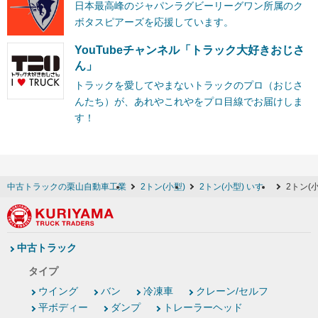
日本最高峰のジャパンラグビーリーグワン所属のク
ボタスピアーズを応援しています。
YouTubeチャンネル「トラック大好きおじさ
ん」
トラックを愛してやまないトラックのプロ（おじさ
んたち）が、あれやこれやをプロ目線でお届けしま
す！
中古トラックの栗山自動車工業
2トン(小型)
2トン(小型) いすゞ
2トン(
中古トラック
タイプ
ウイング
バン
冷凍車
クレーン/セルフ
平ボディー
ダンプ
トレーラーヘッド