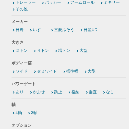
トレーラー
パッカー
アームロール
ミキサー
その他
メーカー
日野
いすゞ
三菱ふそう
日産UD
大きさ
２トン
４トン
増トン
大型
ボディー幅
ワイド
セミワイド
標準幅
大型
パワーゲート
あり
かぶせ
跳上
格納
垂直
なし
軸
4軸
3軸
オプション