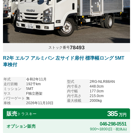
78493
ストック番号
R2年 エルフ アルミバン 左サイド扉付 標準幅ロング 5MT
車検付
年式
令和2年11月
型式
2RG-NLR88AN
走行距離
192千km
内寸長さ
448.0cm
ミッション
5MT
内寸幅
177.0cm
サス
F独立懸架
内寸高さ
215.0cm
パワーゲート
無
最大積載
2000kg
車検
2026年11月10日
385
販売
トラスキー
万円
046-298-0551
オプション販売
9:00〜18:00 (日・祝休み)