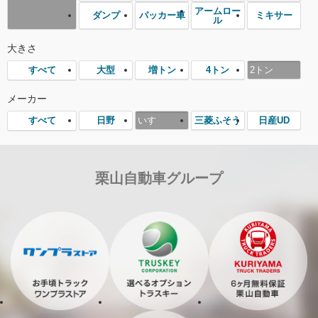
アームロー
ダンプ
パッカー車
ミキサー
ル
大きさ
大型
増トン
4トン
2トン
すべて
メーカー
日野
いすゞ
三菱ふそう
日産UD
すべて
栗山自動車グループ