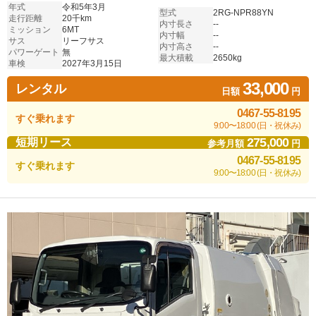
年式
令和5年3月
型式
2RG-NPR88YN
走行距離
20千km
内寸長さ
--
ミッション
6MT
内寸幅
--
サス
リーフサス
内寸高さ
--
パワーゲート
無
最大積載
2650kg
車検
2027年3月15日
33,000
レンタル
日額
円
0467-55-8195
すぐ乗れます
9:00〜18:00 (日・祝休み)
275,000
短期リース
参考月額
円
0467-55-8195
すぐ乗れます
9:00〜18:00 (日・祝休み)