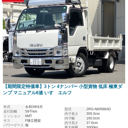
【期間限定特価車】3トン 4ナンバー 小型貨物 低床 極東ダ
ンプ マニュアル6速 いすゞエルフ
年式
令和3年8月
型式
2RG-NKR88AD
走行距離
58千km
内寸長さ
305.0cm
ミッション
6MT
内寸幅
160.0cm
サス
F独立懸架
内寸高さ
37.0cm
パワーゲート
無
最大積載
3000kg