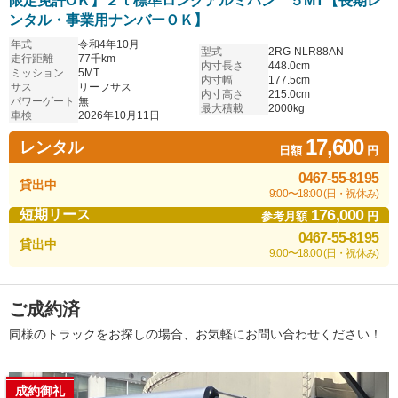
限定免許OＫ】２ｔ標準ロングアルミバン ５MT【長期レ
ンタル・事業用ナンバーＯＫ】
年式
令和4年10月
型式
2RG-NLR88AN
走行距離
77千km
内寸長さ
448.0cm
ミッション
5MT
内寸幅
177.5cm
サス
リーフサス
内寸高さ
215.0cm
パワーゲート
無
最大積載
2000kg
車検
2026年10月11日
17,600
レンタル
日額
円
0467-55-8195
貸出中
9:00〜18:00 (日・祝休み)
176,000
短期リース
参考月額
円
0467-55-8195
貸出中
9:00〜18:00 (日・祝休み)
ご成約済
同様のトラックをお探しの場合、お気軽にお問い合わせください！
成約御礼