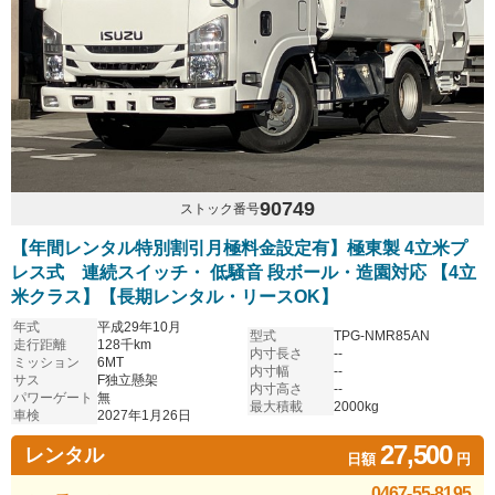
90749
ストック番号
【年間レンタル特別割引月極料金設定有】極東製 4立米プ
レス式 連続スイッチ・ 低騒音 段ボール・造園対応 【4立
米クラス】【長期レンタル・リースOK】
年式
平成29年10月
型式
TPG-NMR85AN
走行距離
128千km
内寸長さ
--
ミッション
6MT
内寸幅
--
サス
F独立懸架
内寸高さ
--
パワーゲート
無
最大積載
2000kg
車検
2027年1月26日
27,500
レンタル
日額
円
0467-55-8195