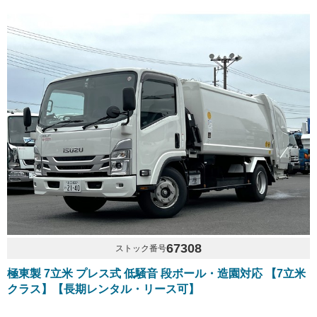
67308
ストック番号
極東製 7立米 プレス式 低騒音 段ボール・造園対応 【7立米
クラス】【長期レンタル・リース可】