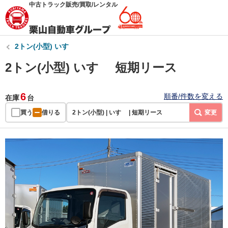
中古トラック販売/買取/レンタル
2トン(小型) いすゞ
2トン(小型) いすゞ 短期リース
6
順番/件数を変える
在庫
台
買う
借りる
2トン(小型) | いすゞ | 短期リース
変更