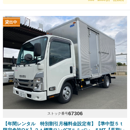
貸出中
67306
ストック番号
【年間レンタル 特別割引月極料金設定有】【準中型５ｔ