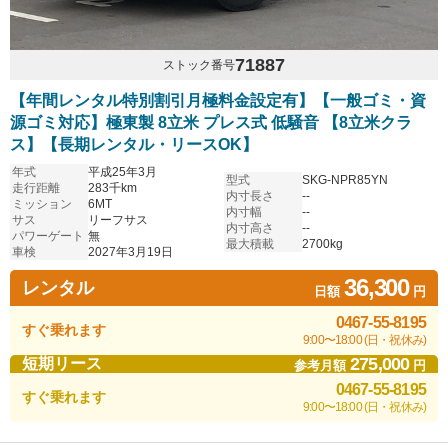
71887
ストック番号
【年間レンタル特別割引月極料金設定有】【一般ゴミ・資
源ゴミ対応】極東製 8立米 プレス式 低騒音 【8立米クラ
ス】【長期レンタル・リースOK】
年式
平成25年3月
型式
SKG-NPR85YN
走行距離
283千km
内寸長さ
--
ミッション
6MT
内寸幅
--
サス
リーフサス
内寸高さ
--
パワーゲート
無
最大積載
2700kg
車検
2027年3月19日
36,300
レンタル
日額
円
0467-55-8195
すぐ乗れます
9:00〜18:00 (日・祝休み)
275,000
短期リース
参考月額
円
0467-55-8195
すぐ乗れます
9:00〜18:00 (日・祝休み)