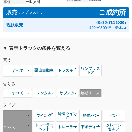
車検
一時抹消
ご成約済
販売
ワンプラストア
050-3614-5395
現状販売
9:00〜18:00 (日・祝休み)
▼ 表示トラックの条件を変える
買う
ワンプラス
栗山自動車
トラスキー
すべて
トア
借りる
レンタル
サブスク
短期リース
すべて
タイプ
冷凍ウイン
ウイング
冷凍バン
バン
グ
トレーラー
クレーン
トレーラー
平ボディー
すべて
ヘッド
セルフ