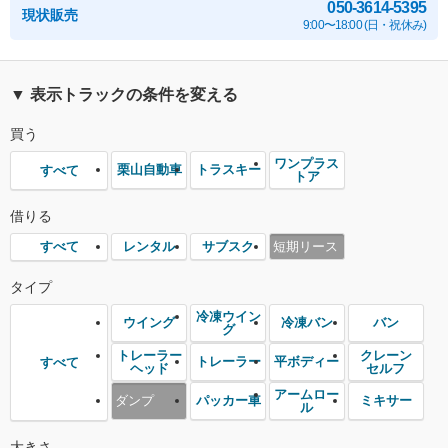
050-3614-5395
現状販売
9:00〜18:00 (日・祝休み)
▼ 表示トラックの条件を変える
買う
ワンプラス
栗山自動車
トラスキー
すべて
トア
借りる
レンタル
サブスク
短期リース
すべて
タイプ
冷凍ウイン
ウイング
冷凍バン
バン
グ
トレーラー
クレーン
トレーラー
平ボディー
すべて
ヘッド
セルフ
アームロー
ダンプ
パッカー車
ミキサー
ル
大きさ