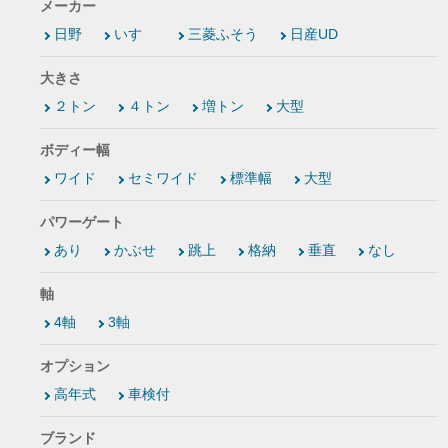
メーカー
日野
いすゞ
三菱ふそう
日産UD
大きさ
２トン
４トン
増トン
大型
ボディー幅
ワイド
セミワイド
標準幅
大型
パワーゲート
あり
かぶせ
跳上
格納
垂直
なし
軸
4軸
3軸
オプション
高年式
車検付
ブランド