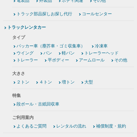
電装品
外装品
ボディ関連
その他
トラック部品探しお探し代行
コールセンター
トラックレンタカー
タイプ
パッカー車（塵芥車・ゴミ収集車）
冷凍車
ウイング
バン
軽バン
トレーラーヘッド
トレーラー
平ボディー
アームロール
その他
大きさ
２トン
４トン
増トン
大型
特集
段ボール・古紙回収車
ご利用案内
よくあるご質問
レンタルの流れ
補償制度・規約