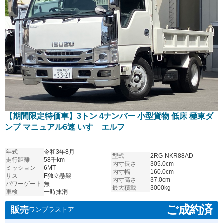
【期間限定特価車】3トン 4ナンバー 小型貨物 低床 極東ダ
ンプ マニュアル6速 いすゞエルフ
年式
令和3年8月
型式
2RG-NKR88AD
走行距離
58千km
内寸長さ
305.0cm
ミッション
6MT
内寸幅
160.0cm
サス
F独立懸架
内寸高さ
37.0cm
パワーゲート
無
最大積載
3000kg
車検
一時抹消
ご成約済
販売
ワンプラストア