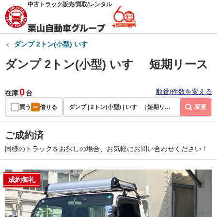
中古トラック販売/買取/レンタル
ダンプ 2トン(小型) いすゞ
ダンプ 2トン(小型) いすゞ 短期リース
0
順番/件数を変える
在庫
台
買う
借りる
ダンプ | 2トン(小型) | いすゞ | 短期リース
変更
ご成約済
同様のトラックをお探しの場合、お気軽にお問い合わせください！
成約御礼