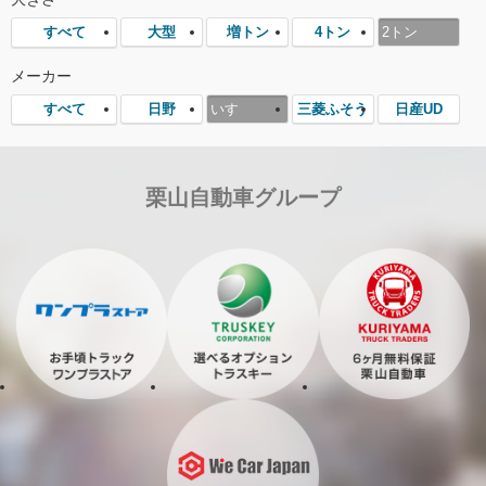
大型
増トン
4トン
2トン
すべて
メーカー
日野
いすゞ
三菱ふそう
日産UD
すべて
栗山自動車グループ