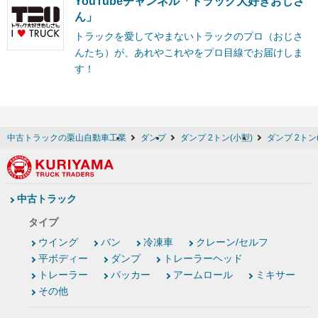
YouTubeチャンネル「トラック大好きおじさ
ん」
トラックを愛してやまないトラックのプロ（おじさ
んたち）が、あれやこれやをプロ目線でお届けしま
す！
中古トラックの栗山自動車工業
ダンプ
ダンプ 2トン(小型)
ダンプ 2トン
中古トラック
タイプ
ウイング
バン
冷凍車
クレーン/セルフ
平ボディー
ダンプ
トレーラーヘッド
トレーラー
パッカー
アームロール
ミキサー
その他