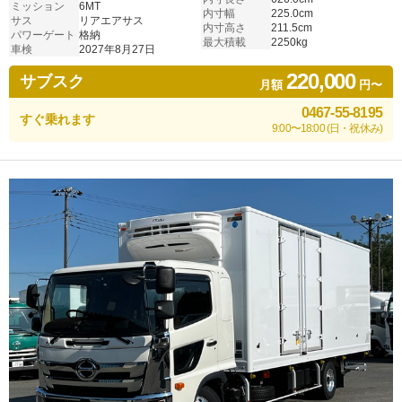
ミッション
6MT
内寸幅
225.0cm
サス
リアエアサス
内寸高さ
211.5cm
パワーゲート
格納
最大積載
2250kg
車検
2027年8月27日
220,000
サブスク
月額
円〜
0467-55-8195
すぐ乗れます
9:00〜18:00 (日・祝休み)