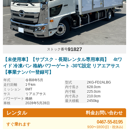
91827
ストック番号
【未使用車】【サブスク・長期レンタル専用車両】 4tワ
イド 冷凍バン 格納パワーゲート -30℃設定 リアエアサス
【事業ナンバー登録可】
年式
令和8年5月
型式
2KG-FD2ALBG
走行距離
1千km
内寸長さ
628.0cm
ミッション
6MT
内寸幅
225.0cm
サス
リアエアサス
内寸高さ
210.0cm
パワーゲート
格納
最大積載
2450kg
車検
2028年5月28日
レンタル
料金お問い合わせ
0467-55-8195
すぐ乗れます
9:00〜18:00 (日・祝休み)