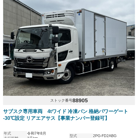
88905
ストック番号
サブスク専用車両 4tワイド 冷凍バン 格納パワーゲート
-30℃設定 リアエアサス【事業ナンバー登録可】
年式
令和7年8月
型式
2PG-FD2ABG