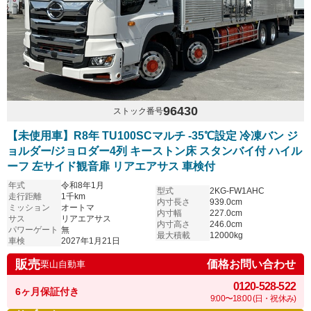
96430
ストック番号
【未使用車】R8年 TU100SCマルチ -35℃設定 冷凍バン ジ
ョルダー/ジョロダー4列 キーストン床 スタンバイ付 ハイル
ーフ 左サイド観音扉 リアエアサス 車検付
年式
令和8年1月
型式
2KG-FW1AHC
走行距離
1千km
内寸長さ
939.0cm
ミッション
オートマ
内寸幅
227.0cm
サス
リアエアサス
内寸高さ
246.0cm
パワーゲート
無
最大積載
12000kg
車検
2027年1月21日
販売
価格お問い合わせ
栗山自動車
0120-528-522
6ヶ月保証付き
9:00〜18:00 (日・祝休み)