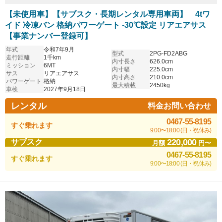
【未使用車】【サブスク・長期レンタル専用車両】 4tワ
イド 冷凍バン 格納パワーゲート -30℃設定 リアエアサス
【事業ナンバー登録可】
年式
令和7年9月
型式
2PG-FD2ABG
走行距離
1千km
内寸長さ
626.0cm
ミッション
6MT
内寸幅
225.0cm
サス
リアエアサス
内寸高さ
210.0cm
パワーゲート
格納
最大積載
2450kg
車検
2027年9月18日
レンタル
料金お問い合わせ
0467-55-8195
すぐ乗れます
9:00〜18:00 (日・祝休み)
220,000
サブスク
月額
円〜
0467-55-8195
すぐ乗れます
9:00〜18:00 (日・祝休み)