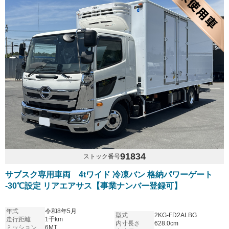
91834
ストック番号
サブスク専用車両 4tワイド 冷凍バン 格納パワーゲート
-30℃設定 リアエアサス【事業ナンバー登録可】
年式
令和8年5月
型式
2KG-FD2ALBG
走行距離
1千km
内寸長さ
628.0cm
ミッション
6MT