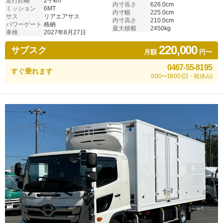
走行距離
2千km
内寸長さ
626.0cm
ミッション
6MT
内寸幅
225.0cm
サス
リアエアサス
内寸高さ
210.0cm
パワーゲート
格納
最大積載
2450kg
車検
2027年8月27日
220,000
サブスク
月額
円〜
0467-55-8195
すぐ乗れます
9:00〜18:00 (日・祝休み)