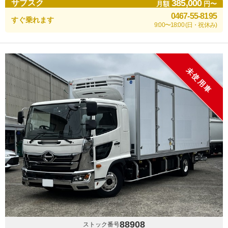
385,000
サブスク
月額
円〜
0467-55-8195
すぐ乗れます
9:00〜18:00 (日・祝休み)
未使用車
88908
ストック番号