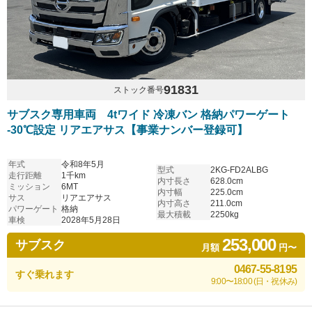
91831
ストック番号
サブスク専用車両 4tワイド 冷凍バン 格納パワーゲート
-30℃設定 リアエアサス【事業ナンバー登録可】
年式
令和8年5月
型式
2KG-FD2ALBG
走行距離
1千km
内寸長さ
628.0cm
ミッション
6MT
内寸幅
225.0cm
サス
リアエアサス
内寸高さ
211.0cm
パワーゲート
格納
最大積載
2250kg
車検
2028年5月28日
253,000
サブスク
月額
円〜
0467-55-8195
すぐ乗れます
9:00〜18:00 (日・祝休み)