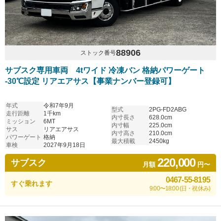
88906
ストック番号
サブスク専用車両 4tワイド 冷凍バン 格納パワーゲート
-30℃設定 リアエアサス【事業ナンバー登録可】
年式
令和7年9月
型式
2PG-FD2ABG
走行距離
1千km
内寸長さ
628.0cm
ミッション
6MT
内寸幅
225.0cm
サス
リアエアサス
内寸高さ
210.0cm
パワーゲート
格納
最大積載
2450kg
車検
2027年9月18日
220,000
サブスク
月額
円〜
0467-55-8195
すぐ乗れます
9:00〜18:00 (日・祝休み)