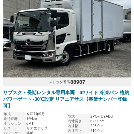
88907
ストック番号
サブスク・長期レンタル専用車両 4tワイド 冷凍バン 格納
パワーゲート -30℃設定 リアエアサス【事業ナンバー登録
可】
年式
令和7年9月
型式
2PG-FD2ABG
走行距離
1千km
内寸長さ
626.0cm
ミッション
6MT
内寸幅
225.0cm
サス
リアエアサス
内寸高さ
210.0cm
パワーゲート
格納