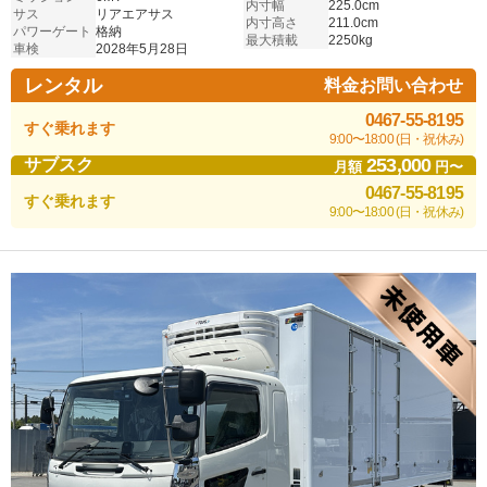
内寸幅
225.0cm
サス
リアエアサス
内寸高さ
211.0cm
パワーゲート
格納
最大積載
2250kg
車検
2028年5月28日
レンタル
料金お問い合わせ
0467-55-8195
すぐ乗れます
9:00〜18:00 (日・祝休み)
253,000
サブスク
月額
円〜
0467-55-8195
すぐ乗れます
9:00〜18:00 (日・祝休み)