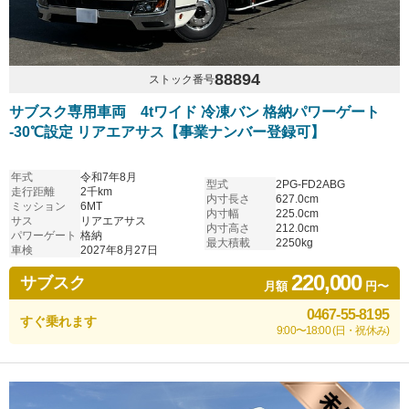
88894
ストック番号
サブスク専用車両 4tワイド 冷凍バン 格納パワーゲート
-30℃設定 リアエアサス【事業ナンバー登録可】
年式
令和7年8月
型式
2PG-FD2ABG
走行距離
2千km
内寸長さ
627.0cm
ミッション
6MT
内寸幅
225.0cm
サス
リアエアサス
内寸高さ
212.0cm
パワーゲート
格納
最大積載
2250kg
車検
2027年8月27日
220,000
サブスク
月額
円〜
0467-55-8195
すぐ乗れます
9:00〜18:00 (日・祝休み)