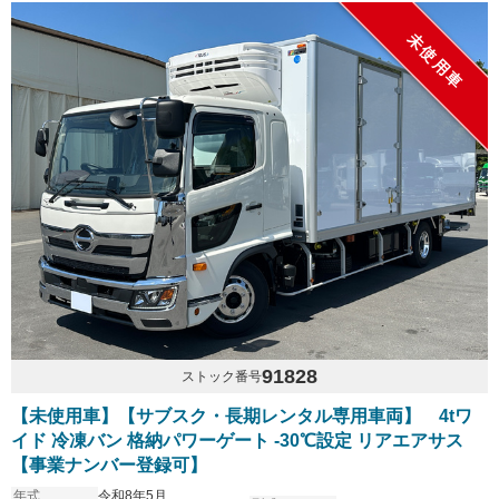
未使用車
91828
ストック番号
【未使用車】【サブスク・長期レンタル専用車両】 4tワ
イド 冷凍バン 格納パワーゲート -30℃設定 リアエアサス
【事業ナンバー登録可】
年式
令和8年5月