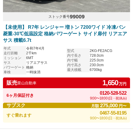
99009
ストック番号
【未使用】 R7年 レンジャー 増トン 7200ワイド 冷凍バン
菱重-30℃低温設定 格納パワーゲート サイド扉付 リアエア
サス 積載6.7t
年式
令和7年4月
型式
2KG-FE2ACG
走行距離
2千km
内寸長さ
728.0cm
ミッション
6MT
内寸幅
225.0cm
サス
リアエアサス
内寸高さ
230.0cm
パワーゲート
格納
最大積載
6700kg
車検
一時抹消
1,650
販売
栗山自動車
万円
0120-528-522
6ヶ月保証付き
9:00〜18:00 (日・祝休み)
275,000
サブスク
月額
円〜
0467-55-8195
すぐ乗れます
9:00〜18:00 (日・祝休み)