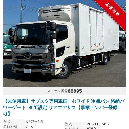
未使用車
88895
ストック番号
【未使用車】サブスク専用車両 4tワイド 冷凍バン 格納パ
ワーゲート -30℃設定 リアエアサス【事業ナンバー登録
可】
年式
令和7年8月
型式
2PG-FD2ABG
走行距離
1千km
内寸長さ
626.0cm