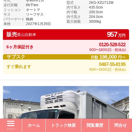
年式
令和6年1月
型式
2KG-XZU712M
走行距離
86千km
内寸長さ
435.0cm
ミッション
オートマ
内寸幅
200.0cm
サス
リーフサス
内寸高さ
204.0cm
パワーゲート
格納
最大積載
3000kg
車検
2027年1月29日
957
販売
栗山自動車
万円
0120-528-522
6ヶ月保証付き
9:00〜18:00 (日・祝休み)
198,000
サブスク
月額
円〜
0467-55-8195
すぐ乗れます
9:00〜18:00 (日・祝休み)
ホーム
トラック検索
閲覧履歴
問合せ
メニュー