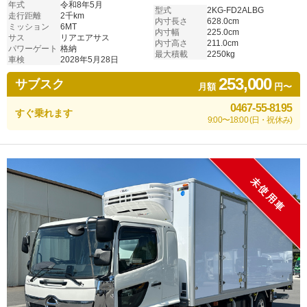
年式
令和8年5月
型式
2KG-FD2ALBG
走行距離
2千km
内寸長さ
628.0cm
ミッション
6MT
内寸幅
225.0cm
サス
リアエアサス
内寸高さ
211.0cm
パワーゲート
格納
最大積載
2250kg
車検
2028年5月28日
253,000
サブスク
月額
円〜
0467-55-8195
すぐ乗れます
9:00〜18:00 (日・祝休み)
未使用車