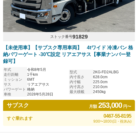
91829
ストック番号
【未使用車】【サブスク専用車両】 4tワイド 冷凍バン 格
納パワーゲート -30℃設定 リアエアサス【事業ナンバー登
録可】
年式
令和8年5月
型式
2KG-FD2ALBG
走行距離
1千km
内寸長さ
628.0cm
ミッション
6MT
内寸幅
225.0cm
サス
リアエアサス
内寸高さ
210.0cm
パワーゲート
格納
最大積載
2450kg
車検
2028年5月28日
253,000
サブスク
月額
円〜
0467-55-8195
すぐ乗れます
9:00〜18:00 (日・祝休み)