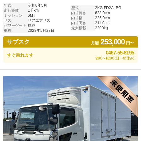
年式
令和8年5月
型式
2KG-FD2ALBG
走行距離
1千km
内寸長さ
628.0cm
ミッション
6MT
内寸幅
225.0cm
サス
リアエアサス
内寸高さ
211.0cm
パワーゲート
格納
最大積載
2200kg
車検
2028年5月28日
253,000
サブスク
月額
円〜
0467-55-8195
すぐ乗れます
9:00〜18:00 (日・祝休み)