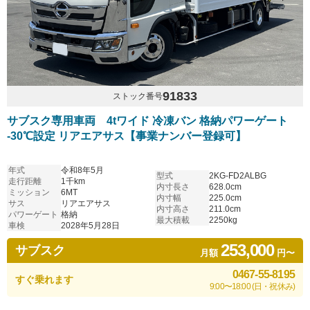
91833
ストック番号
サブスク専用車両 4tワイド 冷凍バン 格納パワーゲート
-30℃設定 リアエアサス【事業ナンバー登録可】
年式
令和8年5月
型式
2KG-FD2ALBG
走行距離
1千km
内寸長さ
628.0cm
ミッション
6MT
内寸幅
225.0cm
サス
リアエアサス
内寸高さ
211.0cm
パワーゲート
格納
最大積載
2250kg
車検
2028年5月28日
253,000
サブスク
月額
円〜
0467-55-8195
すぐ乗れます
9:00〜18:00 (日・祝休み)