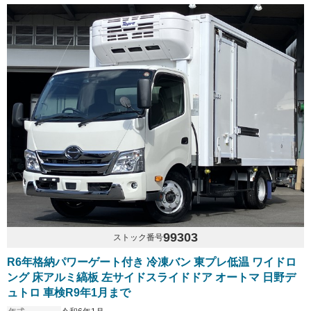
99303
ストック番号
R6年格納パワーゲート付き 冷凍バン 東プレ低温 ワイドロ
ング 床アルミ縞板 左サイドスライドドア オートマ 日野デ
ュトロ 車検R9年1月まで