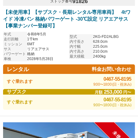
91826
ストック番号
【未使用車】【サブスク・長期レンタル専用車両】 4tワ
イド 冷凍バン 格納パワーゲート -30℃設定 リアエアサス
【事業ナンバー登録可】
年式
令和8年5月
型式
2KG-FD2ALBG
走行距離
1千km
内寸長さ
628.0cm
ミッション
6MT
内寸幅
225.0cm
サス
リアエアサス
内寸高さ
210.0cm
パワーゲート
格納
最大積載
2400kg
車検
2028年5月28日
レンタル
料金お問い合わせ
0467-55-8195
すぐ乗れます
9:00〜18:00 (日・祝休み)
253,000
サブスク
月額
円〜
0467-55-8195
すぐ乗れます
9:00〜18:00 (日・祝休み)