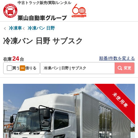
中古トラック販売/買取/レンタル
冷凍車
冷凍バン 日野
冷凍バン 日野 サブスク
24
順番/件数を変える
在庫
台
買う
借りる
冷凍バン | 日野 | サブスク
変更
未使用車