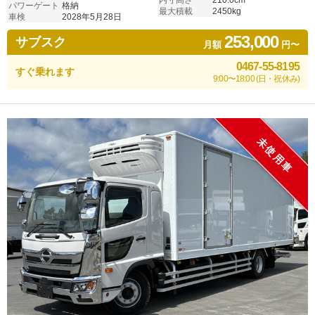
内寸高さ
210.0cm
パワーゲート
格納
最大積載
2450kg
車検
2028年5月28日
253,000
サブスク
月額
円〜
0467-55-8195
すぐ乗れます
9:00〜18:00 (日・祝休み)
未使用車