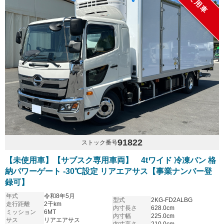
未使用車
91822
ストック番号
【未使用車】【サブスク専用車両】 4tワイド 冷凍バン 格
納パワーゲート -30℃設定 リアエアサス【事業ナンバー登
録可】
年式
令和8年5月
型式
2KG-FD2ALBG
走行距離
2千km
内寸長さ
628.0cm
ミッション
6MT
内寸幅
225.0cm
サス
リアエアサス