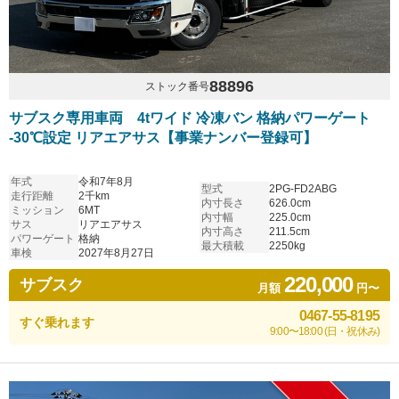
88896
ストック番号
サブスク専用車両 4tワイド 冷凍バン 格納パワーゲート
-30℃設定 リアエアサス【事業ナンバー登録可】
年式
令和7年8月
型式
2PG-FD2ABG
走行距離
2千km
内寸長さ
626.0cm
ミッション
6MT
内寸幅
225.0cm
サス
リアエアサス
内寸高さ
211.5cm
パワーゲート
格納
最大積載
2250kg
車検
2027年8月27日
220,000
サブスク
月額
円〜
0467-55-8195
すぐ乗れます
9:00〜18:00 (日・祝休み)