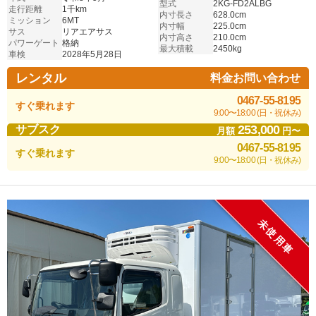
型式
2KG-FD2ALBG
走行距離
1千km
内寸長さ
628.0cm
ミッション
6MT
内寸幅
225.0cm
サス
リアエアサス
内寸高さ
210.0cm
パワーゲート
格納
最大積載
2450kg
車検
2028年5月28日
レンタル
料金お問い合わせ
0467-55-8195
すぐ乗れます
9:00〜18:00 (日・祝休み)
253,000
サブスク
月額
円〜
0467-55-8195
すぐ乗れます
9:00〜18:00 (日・祝休み)
未使用車