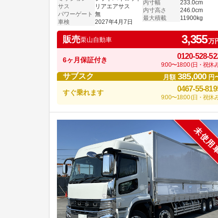
内寸幅
233.0cm
サス
リアエアサス
内寸高さ
246.0cm
パワーゲート
無
最大積載
11900kg
車検
2027年4月7日
3,355
販売
栗山自動車
万
0120-528-52
6ヶ月保証付き
9:00〜18:00 (日・祝休み
385,000
サブスク
月額
円
0467-55-819
すぐ乗れます
9:00〜18:00 (日・祝休み
未使用