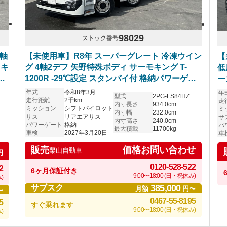
98029
ストック番号
4軸
【未使用車】R8年 スーパーグレート 冷凍ウイン
【
 キ
グ 4軸2デフ 矢野特殊ボディ サーモキング T-
低
ス
1200R -29℃設定 スタンバイ付 格納パワーゲー
ー
ルミ
ト リアエアサス キーストン床 ジョルダー/ジョ
ー
年式
令和8年3月
年
型式
2PG-FS84HZ
検
ロダー4列 シフトパイロット 車検付
フ
走行距離
2千km
走
内寸長さ
934.0cm
ミッション
シフトパイロット
ミ
内寸幅
232.0cm
サス
リアエアサス
サ
内寸高さ
240.0cm
パワーゲート
格納
パ
最大積載
11700kg
車検
2027年3月20日
車
価格お問い合わせ
販売
栗山自動車
円
0120-528-522
2
6ヶ月保証付き
9:00〜18:00 (日・祝休み)
)
385,000
サブスク
月額
円〜
〜
0467-55-8195
5
すぐ乗れます
9:00〜18:00 (日・祝休み)
)