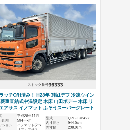
96333
ストック番号
ラッチO/H済み！ H28年 3軸1デフ 冷凍ウイン
 菱重直結式中温設定 木床 山田ボデー 木床 リ
エアサス イノマット ふそうスーパーグレート
式
平成28年11月
型式
QPG-FU64VZ
行距離
594千km
内寸長さ
944.0cm
ッション
イノマット(2ペダル)
内寸幅
238.0cm
ス
リアエアサス