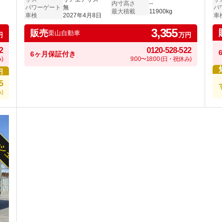
内寸高さ
--
パワーゲート
無
パ
最大積載
11900kg
車検
2027年4月8日
車
3,355
販売
栗山自動車
円
万円
2
0120-528-522
6ヶ月保証付き
)
9:00〜18:00 (日・祝休み)
円
5
)
ッシュ