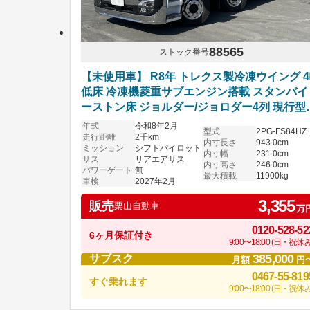
88565
ストック番号
【未使用車】 R8年 トレクス製冷凍ウイング 
低床 冷凍機菱重サブエンジン搭載 スタンバイ
ーストン床 ジョルダー/ジョロダー4列 現行型
ーパーグレート ハイルーフ リアエアサス ア
年式
令和8年2月
型式
2PG-FS84HZ
ホイール シフトパイロット 6R20エンジン 車
走行距離
2千km
内寸長さ
943.0cm
ミッション
シフトパイロット
付き
内寸幅
231.0cm
サス
リアエアサス
内寸高さ
246.0cm
パワーゲート
無
最大積載
11900kg
車検
2027年2月
3,355
販売
栗山自動車
万
0120-528-52
6ヶ月保証付き
9:00〜18:00 (日・祝休み
385,000
サブスク
月額
円
0467-55-819
すぐ乗れます
9:00〜18:00 (日・祝休み