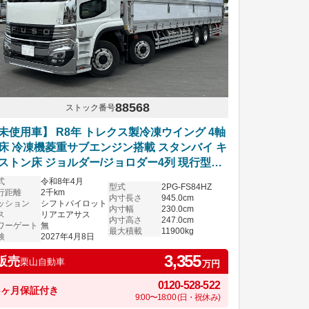
88568
ストック番号
未使用車】 R8年 トレクス製冷凍ウイング 4軸
床 冷凍機菱重サブエンジン搭載 スタンバイ キ
ストン床 ジョルダー/ジョロダー4列 現行型ス
パーグレート ハイルーフ リアエアサス アルミ
式
令和8年4月
型式
2PG-FS84HZ
イール シフトパイロット 6R20エンジン 車検
行距離
2千km
内寸長さ
945.0cm
ッション
シフトパイロット
き プレミアムライン 内装レッド
内寸幅
230.0cm
ス
リアエアサス
内寸高さ
247.0cm
ワーゲート
無
最大積載
11900kg
検
2027年4月8日
3,355
販売
栗山自動車
万円
0120-528-522
6ヶ月保証付き
9:00〜18:00 (日・祝休み)