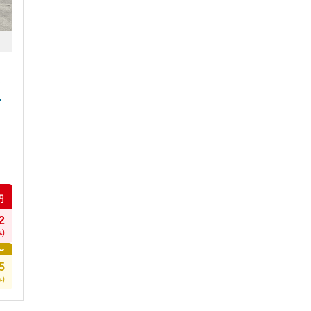
ト
速
円
2
)
〜
5
)