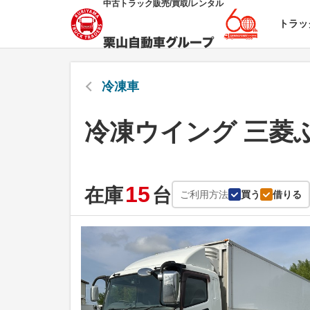
中古トラック販売/買取/レンタル
トラッ
冷凍車
冷凍ウイング 三菱
15
在庫
台
ご利用方法
買う
借りる