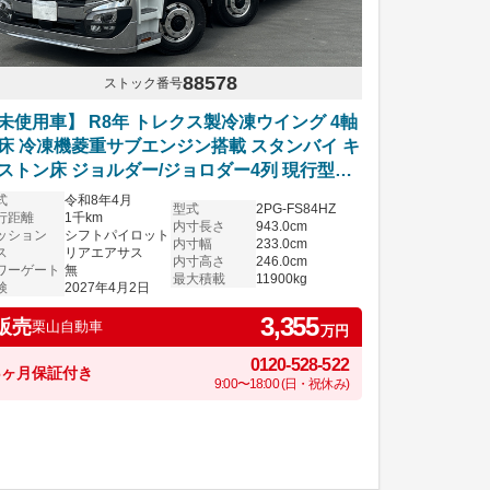
88578
ストック番号
未使用車】 R8年 トレクス製冷凍ウイング 4軸
床 冷凍機菱重サブエンジン搭載 スタンバイ キ
ストン床 ジョルダー/ジョロダー4列 現行型ス
パーグレート リアエアサス アルミホイール シ
式
令和8年4月
型式
2PG-FS84HZ
トパイロット 6R20エンジン 車検付き
行距離
1千km
内寸長さ
943.0cm
ッション
シフトパイロット
内寸幅
233.0cm
ス
リアエアサス
内寸高さ
246.0cm
ワーゲート
無
最大積載
11900kg
検
2027年4月2日
3,355
販売
栗山自動車
万円
0120-528-522
6ヶ月保証付き
9:00〜18:00 (日・祝休み)