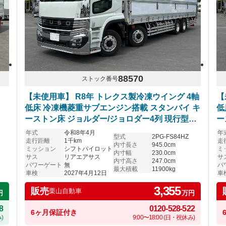
88570
ストック番号
【未使用車】 R8年 トレクス製冷凍ウイング 4軸
【
低床 冷凍機菱重サブエンジン搭載 スタンバイ キ
低
ーストン床 ジョルダー/ジョロダー4列 現行型ス
ー
ーパーグレート ハイルーフ リアエアサス アルミ
ー
年式
令和8年4月
年
型式
2PG-FS84HZ
ホイール シフトパイロット 6R20エンジン 車検
ホ
走行距離
1千km
走
内寸長さ
945.0cm
ミッション
シフトパイロット
ミ
付き プレミアムライン 内装レッド
付
内寸幅
230.0cm
サス
リアエアサス
サ
内寸高さ
247.0cm
パワーゲート
無
パ
最大積載
11900kg
車検
2027年4月12日
車
3,355
販売
栗山自動車
円
万円
8
0120-528-522
6ヶ月保証付き
)
9:00〜18:00 (日・祝休み)