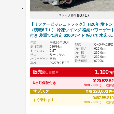
90717
ストック番号
【リファービッシュトラック】 H26年 増トン
（積載6.7ｔ） 冷凍ウイング 格納パワーゲー
付き 菱重⁻5℃設定 6200ワイド 板バネ 木床 6
マニュアル ふそうファイター 車検付き
年式
平成26年10月
型式
QKG-FK62FZ
走行距離
636千km
内寸長さ
626.0cm
ミッション
6MT
内寸幅
239.0cm
サス
リーフサス
内寸高さ
239.0cm
パワーゲート
格納
最大積載
6700kg
車検
2027年2月2日
1,100
販売
栗山自動車
万
0120-528-52
6ヶ月保証付き
9:00〜18:00 (日・祝休み
330,000
サブスク
月額
円
0467-55-819
すぐ乗れます
9:00〜18:00 (日・祝休み