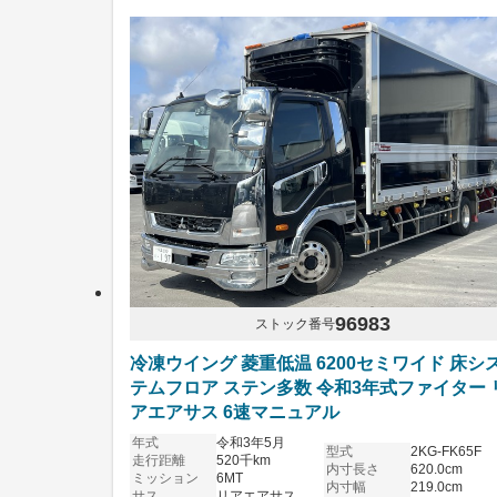
96983
ストック番号
冷凍ウイング 菱重低温 6200セミワイド 床シ
テムフロア ステン多数 令和3年式ファイター 
アエアサス 6速マニュアル
年式
令和3年5月
型式
2KG-FK65F
走行距離
520千km
内寸長さ
620.0cm
ミッション
6MT
内寸幅
219.0cm
サス
リアエアサス