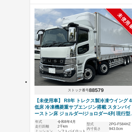
未使用
88579
ストック番号
【未使用車】 R8年 トレクス製冷凍ウイング 
低床 冷凍機菱重サブエンジン搭載 スタンバイ
ーストン床 ジョルダー/ジョロダー4列 現行型
ーパーグレート リアエアサス アルミホイール
年式
令和8年4月
型式
2PG-FS84HZ
フトパイロット 6R20エンジン 車検付き
走行距離
2千km
内寸長さ
943.0cm
ミッション
シフトパイロット