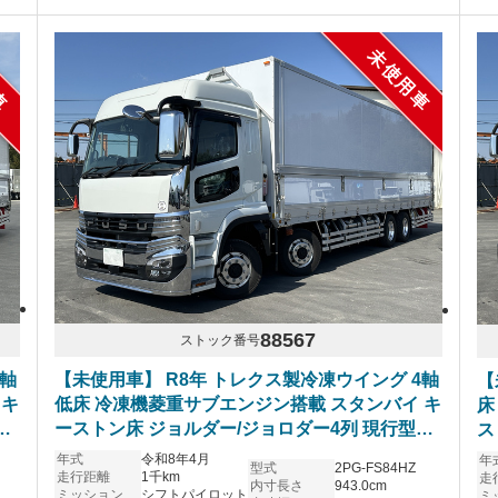
車
未使用車
88567
ストック番号
4軸
【未使用車】 R8年 トレクス製冷凍ウイング 4軸
【
 キ
低床 冷凍機菱重サブエンジン搭載 スタンバイ キ
床
ス
ーストン床 ジョルダー/ジョロダー4列 現行型ス
ス
 シ
ーパーグレート ハイルーフ リアエアサス アルミ
パ
年式
令和8年4月
年
型式
2PG-FS84HZ
ホイール シフトパイロット 6R20エンジン 車検
イ
走行距離
1千km
走
内寸長さ
943.0cm
ミッション
シフトパイロット
ミ