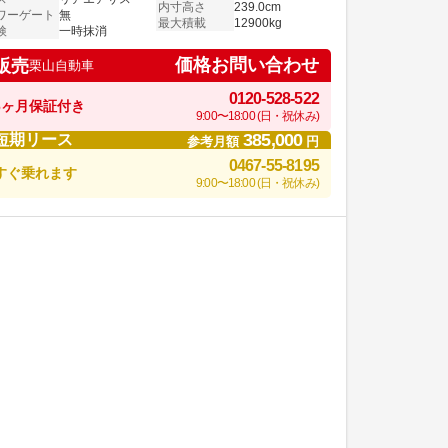
内寸高さ
239.0cm
ワーゲート
無
最大積載
12900kg
検
一時抹消
価格お問い合わせ
販売
栗山自動車
0120-528-522
6ヶ月保証付き
9:00〜18:00 (日・祝休み)
385,000
短期リース
参考月額
円
0467-55-8195
すぐ乗れます
9:00〜18:00 (日・祝休み)