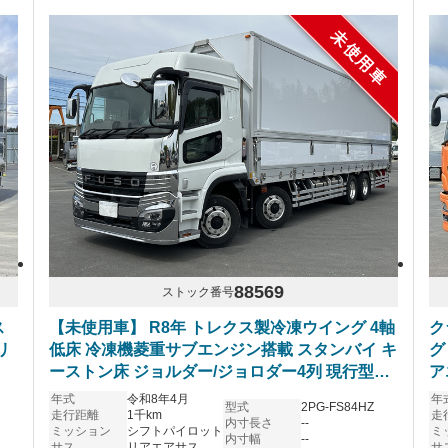
未使用車
88569
ストック番号
ス
【未使用車】 R8年 トレクス製冷凍ウイング 4軸
ク
リ
低床 冷凍機菱重サブエンジン搭載 スタンバイ キ
グ
ーストン床 ジョルダー/ジョロダー4列 現行型ス
ア
ーパーグレート ハイルーフ リアエアサス アルミ
年式
令和8年4月
年
型式
2PG-FS84HZ
ホイール シフトパイロット 6R20エンジン 車検
走行距離
1千km
走
内寸長さ
--
ミッション
シフトパイロット
ミ
付き プレミアムライン 内装レッド
内寸幅
--
サス
リアエアサス
サ