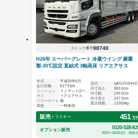
98749
ストック番号
H26年 スーパーグレート 冷蔵ウイング 菱重
製-30℃設定 直結式 3軸高床 リアエアサス
年式
平成26年6月
型式
QKG-FU54VZ
走行距離
517千km
内寸長さ
963.0cm
ミッション
イノマット(2ペダル)
内寸幅
240.0cm
サス
リアエアサス
内寸高さ
247.0cm
パワーゲート
無
最大積載
13300kg
車検
一時抹消
451
販売
トラスキー
万
0120-528-82
オプション販売
9:00〜18:00 (日・祝休み