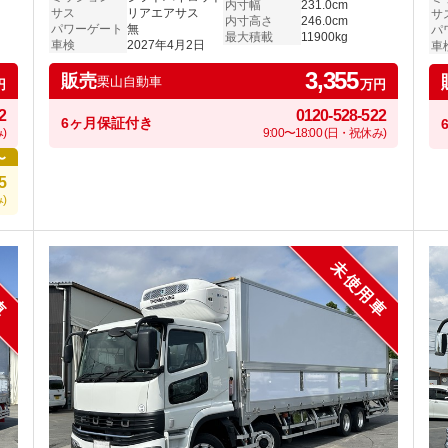
付き
き
内寸幅
231.0cm
サス
リアエアサス
サ
内寸高さ
246.0cm
パワーゲート
無
パ
最大積載
11900kg
車検
2027年4月2日
車
3,355
販売
栗山自動車
円
万円
2
0120-528-522
6ヶ月保証付き
)
9:00〜18:00 (日・祝休み)
〜
5
)
車
未使用車