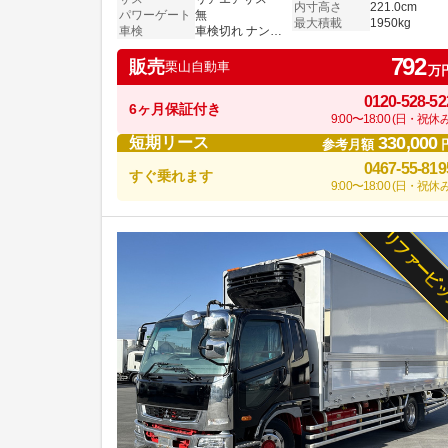
内寸高さ
221.0cm
パワーゲート
無
最大積載
1950kg
車検
車検切れ ナンバー付き
792
販売
栗山自動車
万
0120-528-52
6ヶ月保証付き
9:00〜18:00 (日・祝休み
330,000
短期リース
参考月額
0467-55-819
すぐ乗れます
9:00〜18:00 (日・祝休み
リファービ