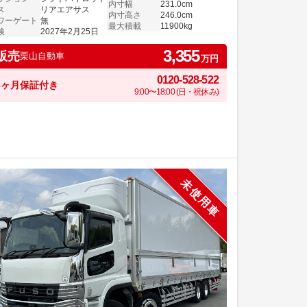
内寸幅
231.0cm
ス
リアエアサス
内寸高さ
246.0cm
ワーゲート
無
最大積載
11900kg
検
2027年2月25日
3,355
販売
栗山自動車
万円
0120-528-522
6ヶ月保証付き
9:00〜18:00 (日・祝休み)
未使用車