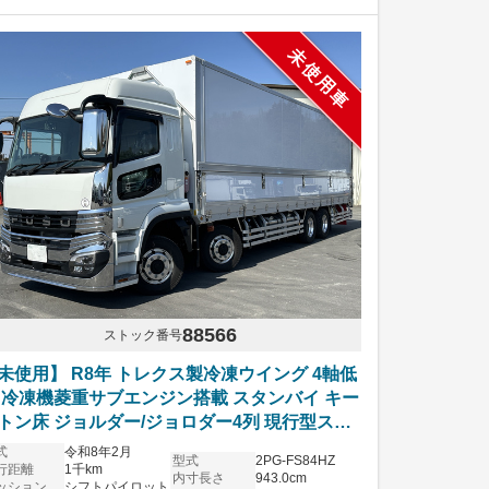
未使用車
88566
ストック番号
未使用】 R8年 トレクス製冷凍ウイング 4軸低
 冷凍機菱重サブエンジン搭載 スタンバイ キー
トン床 ジョルダー/ジョロダー4列 現行型スー
ーグレート ハイルーフ リアエアサス アルミホ
式
令和8年2月
型式
2PG-FS84HZ
ール シフトパイロット 6R20エンジン 車検付
行距離
1千km
内寸長さ
943.0cm
ッション
シフトパイロット