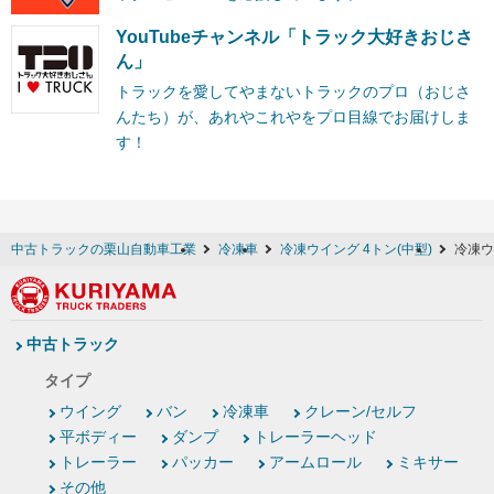
YouTubeチャンネル「トラック大好きおじさ
ん」
トラックを愛してやまないトラックのプロ（おじさ
んたち）が、あれやこれやをプロ目線でお届けしま
す！
中古トラックの栗山自動車工業
冷凍車
冷凍ウイング 4トン(中型)
冷凍ウ
中古トラック
タイプ
ウイング
バン
冷凍車
クレーン/セルフ
平ボディー
ダンプ
トレーラーヘッド
トレーラー
パッカー
アームロール
ミキサー
その他