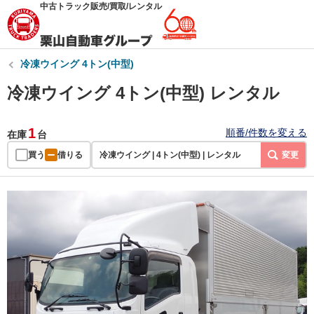
中古トラック販売/買取/レンタル
冷凍ウイング 4トン(中型)
冷凍ウイング 4トン(中型) レンタル
1
順番/件数を変える
在庫
台
買う
借りる
冷凍ウイング | 4トン(中型) | レンタル
変更