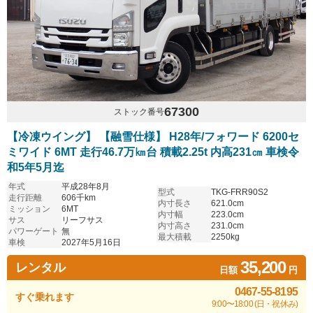
67300
ストック番号
【冷凍ウイング】 【融雪仕様】 H28年/フォワード 6200セ
ミワイド 6MT 走行46.7万㎞台 積載2.25t 内高231㎝ 車検令
和5年5月迄
年式
平成28年8月
型式
TKG-FRR90S2
走行距離
606千km
内寸長さ
621.0cm
ミッション
6MT
内寸幅
223.0cm
サス
リーフサス
内寸高さ
231.0cm
パワーゲート
無
最大積載
2250kg
車検
2027年5月16日
35,200
レンタル
日額
円
0467-55-8195
すぐ乗れます
9:00〜18:00 (日・祝休み)