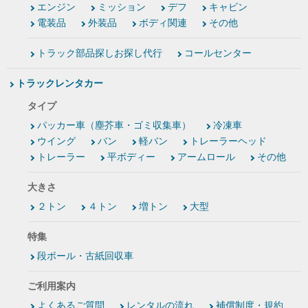
エンジン
ミッション
デフ
キャビン
電装品
外装品
ボディ関連
その他
トラック部品探しお探し代行
コールセンター
トラックレンタカー
タイプ
パッカー車（塵芥車・ゴミ収集車）
冷凍車
ウイング
バン
軽バン
トレーラーヘッド
トレーラー
平ボディー
アームロール
その他
大きさ
２トン
４トン
増トン
大型
特集
段ボール・古紙回収車
ご利用案内
よくあるご質問
レンタルの流れ
補償制度・規約