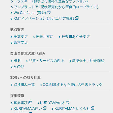
トラスキー (お手ごろ価格で豊富なオプション)
ワンプラストア (現状販売だから圧倒的ロープライス)
We Car Japan(海外)
KMTイノベーション (東北エリア買取)
拠点案内
千葉支店
神奈川支店
神奈川あやせ支店
東京支店
栗山自動車の取り組み
概要
品質・サービスの向上
環境保全・社会貢献
その他
SDGsへの取り組み
取り組み一覧
CO₂削減するなら栗山の中古トラック
採用情報
募集事項
KURIYAMAの人
KURIYAMAの想い
KURIYAMAという会社