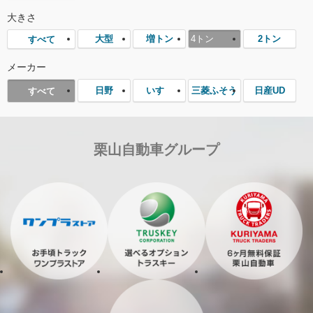
大きさ
大型
増トン
4トン
2トン
すべて
メーカー
日野
いすゞ
三菱ふそう
日産UD
すべて
栗山自動車グループ