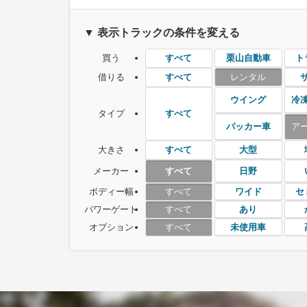
▼ 表示トラックの条件を変える
買う
栗山自動車
ト
すべて
借りる
レンタル
すべて
ウイング
冷
タイプ
すべて
パッカー車
ア
大きさ
大型
すべて
メーカー
日野
すべて
ボディー幅
ワイド
セ
すべて
パワーゲート
あり
すべて
オプション
未使用車
すべて