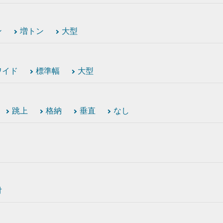
ン
増トン
大型
ワイド
標準幅
大型
跳上
格納
垂直
なし
付