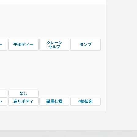
クレーン
ー
平ボディー
ダンプ
セルフ
なし
ン
造りボディ
融雪仕様
4軸低床