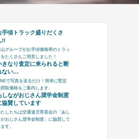
お手頃トラック盛りだくさ
!!
栗山グループがお手頃価格帯のトラッ
クをたくさんご用意しました！
いきなり査定に来られると断
れない…
LINEで写真を送るだけ！簡単に暫定
の買取価格をご案内します。
あしながおじさん奨学金制度
に協賛しています
わたしたちは交通遺児育英会の「あし
ながおじさん奨学金制度」に協賛して
います。