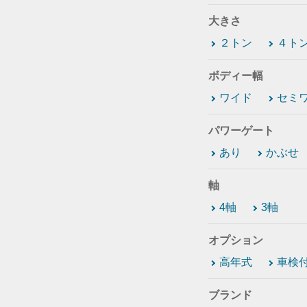
大きさ
２トン
４ト
ボディー幅
ワイド
セミ
パワーゲート
あり
かぶせ
軸
4軸
3軸
オプション
高年式
車検
ブランド