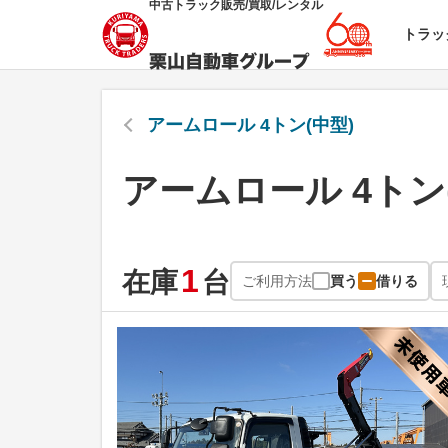
中古トラック販売/買取/レンタル
トラッ
アームロール 4トン(中型)
アームロール 4トン
1
在庫
台
ご利用方法
買う
借りる