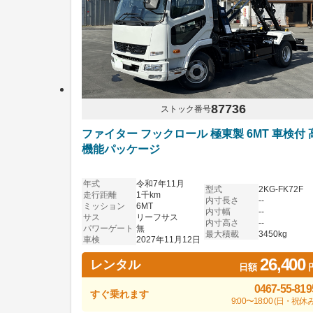
87736
ストック番号
ファイター フックロール 極東製 6MT 車検付 
機能パッケージ
年式
令和7年11月
型式
2KG-FK72F
走行距離
1千km
内寸長さ
--
ミッション
6MT
内寸幅
--
サス
リーフサス
内寸高さ
--
パワーゲート
無
最大積載
3450kg
車検
2027年11月12日
26,400
レンタル
日額
0467-55-819
すぐ乗れます
9:00〜18:00 (日・祝休み