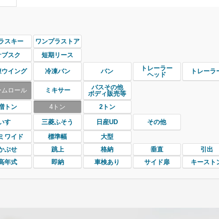
ラスキー
ワンプラストア
サブスク
短期リース
トレーラー
凍ウイング
冷凍バン
バン
トレーラ
ヘッド
バスその他
ームロール
ミキサー
ボディ販売等
増トン
4トン
2トン
いすゞ
三菱ふそう
日産UD
その他
ミワイド
標準幅
大型
かぶせ
跳上
格納
垂直
引出
高年式
即納
車検あり
サイド扉
キースト