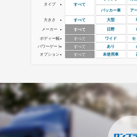
タイプ
すべて
パッカー車
ア
大きさ
大型
すべて
メーカー
日野
すべて
ボディー幅
ワイド
セ
すべて
パワーゲート
あり
すべて
オプション
未使用車
すべて