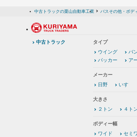
中古トラックの栗山自動車工業
バスその他・ボデ
中古トラック
タイプ
ウイング
バ
パッカー
ア
メーカー
日野
いすゞ
大きさ
２トン
４ト
ボディー幅
ワイド
セミ