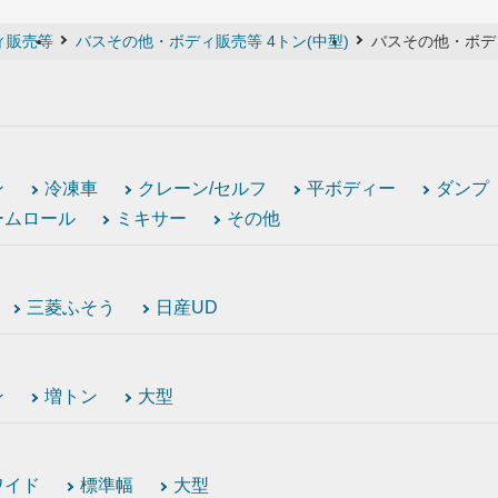
ィ販売等
バスその他・ボディ販売等 4トン(中型)
バスその他・ボディ
ン
冷凍車
クレーン/セルフ
平ボディー
ダンプ
ームロール
ミキサー
その他
三菱ふそう
日産UD
ン
増トン
大型
ワイド
標準幅
大型