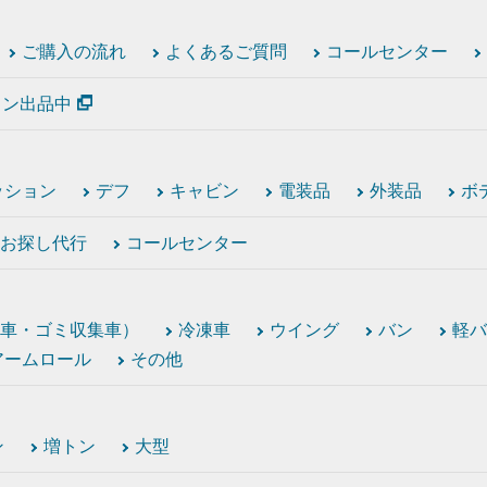
ご購入の流れ
よくあるご質問
コールセンター
ション出品中
ッション
デフ
キャビン
電装品
外装品
ボ
お探し代行
コールセンター
車・ゴミ収集車）
冷凍車
ウイング
バン
軽バ
アームロール
その他
ン
増トン
大型