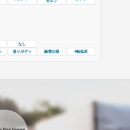
セルフ
なし
ン
造りボディ
融雪仕様
4軸低床