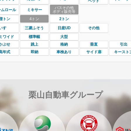
ヘッド
バスその他
ームロール
ミキサー
ボディ販売等
増トン
4トン
2トン
いすゞ
三菱ふそう
日産UD
その他
ミワイド
標準幅
大型
かぶせ
跳上
格納
垂直
引出
高年式
即納
車検あり
サイド扉
キースト
栗山自動車グループ