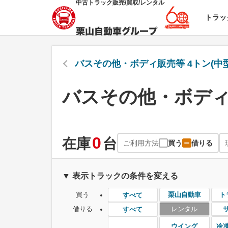
中古トラック販売/買取/レンタル
トラッ
バスその他・ボディ販売等 4トン(中型
バスその他・ボディ販
0
在庫
台
ご利用方法
買う
借りる
▼ 表示トラックの条件を変える
買う
栗山自動車
ト
すべて
借りる
レンタル
すべて
ウイング
冷