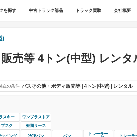
クを探す
中古トラック部品
トラック買取
会社概要
)
売等 4トン(中型) レンタ
現在の条件
バスその他・ボディ販売等 | 4トン(中型) | レンタル
ラスキー
ワンプラストア
サブスク
短期リース
トレーラー
凍ウイング
冷凍バン
バン
トレーラ