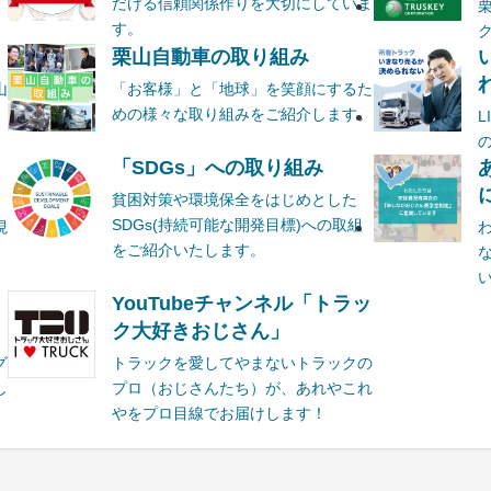
だける信頼関係作りを大切にしていま
す。
栗山自動車の取り組み
山
「お客様」と「地球」を笑顔にするた
めの様々な取り組みをご紹介します。
ま
「SDGs」への取り組み
貧困対策や環境保全をはじめとした
SDGs(持続可能な開発目標)への取組
現
をご紹介いたします。
YouTubeチャンネル「トラッ
ク大好きおじさん」
グ
トラックを愛してやまないトラックの
し
プロ（おじさんたち）が、あれやこれ
やをプロ目線でお届けします！