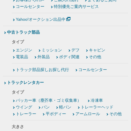
コールセンター
特別優先ご案内サービス
Yahoo!オークション出品中
中古トラック部品
タイプ
エンジン
ミッション
デフ
キャビン
電装品
外装品
ボディ関連
その他
トラック部品探しお探し代行
コールセンター
トラックレンタカー
タイプ
パッカー車（塵芥車・ゴミ収集車）
冷凍車
ウイング
バン
軽バン
トレーラーヘッド
トレーラー
平ボディー
アームロール
その他
大きさ