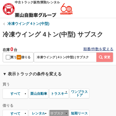
中古トラック販売/買取/レンタル
冷凍ウイング 4トン(中型)
冷凍ウイング 4トン(中型) サブスク
0
順番/件数を変える
在庫
台
買う
借りる
冷凍ウイング | 4トン(中型) | サブスク
変更
▼ 表示トラックの条件を変える
買う
ワンプラス
栗山自動車
トラスキー
すべて
トア
借りる
レンタル
サブスク
短期リース
すべて