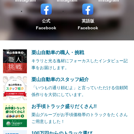
公式
英語版
Facebook
Facebook
栗山自動車の職人・挑戦
キラリと光る逸材にフォーカスしたインタビュー記
事をお届けします。
栗山自動車のスタッフ紹介
「いつもの通り頼むよ」と言っていただける信頼関
係作りを大切にしています。
お手頃トラック盛りだくさん!!
栗山グループがお手頃価格帯のトラックをたくさん
ご用意しました！
100万円からのトラック選び