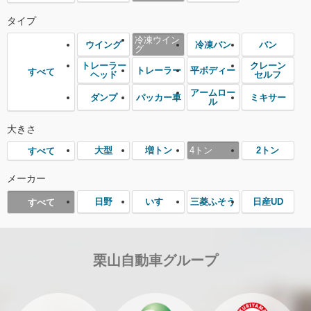
タイプ
冷凍ウイン
ウイング
冷凍バン
バン
グ
トレーラー
クレーン
トレーラー
平ボディー
すべて
ヘッド
セルフ
アームロー
ダンプ
パッカー車
ミキサー
ル
大きさ
大型
増トン
4トン
2トン
すべて
メーカー
日野
いすゞ
三菱ふそう
日産UD
すべて
栗山自動車グループ