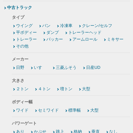
中古トラック
タイプ
ウイング
バン
冷凍車
クレーン/セルフ
平ボディー
ダンプ
トレーラーヘッド
トレーラー
パッカー
アームロール
ミキサー
その他
メーカー
日野
いすゞ
三菱ふそう
日産UD
大きさ
２トン
４トン
増トン
大型
ボディー幅
ワイド
セミワイド
標準幅
大型
パワーゲート
あり
かぶせ
跳上
格納
垂直
なし