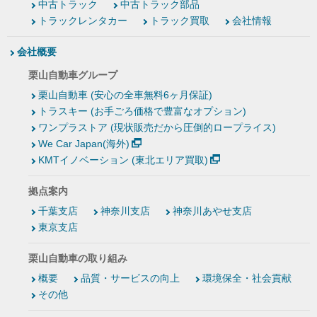
中古トラック
中古トラック部品
トラックレンタカー
トラック買取
会社情報
会社概要
栗山自動車グループ
栗山自動車 (安心の全車無料6ヶ月保証)
トラスキー (お手ごろ価格で豊富なオプション)
ワンプラストア (現状販売だから圧倒的ロープライス)
We Car Japan(海外)
KMTイノベーション (東北エリア買取)
拠点案内
千葉支店
神奈川支店
神奈川あやせ支店
東京支店
栗山自動車の取り組み
概要
品質・サービスの向上
環境保全・社会貢献
その他