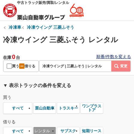
中古トラック販売/買取/レンタル
冷凍車
冷凍ウイング 三菱ふそう
冷凍ウイング 三菱ふそう レンタル
0
順番/件数を変える
在庫
台
買う
借りる
冷凍ウイング | 三菱ふそう | レンタル
変更
▼ 表示トラックの条件を変える
買う
ワンプラス
栗山自動車
トラスキー
すべて
トア
借りる
レンタル
サブスク
短期リース
すべて