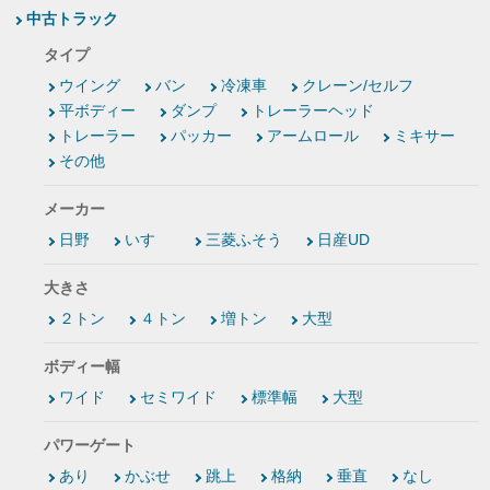
中古トラック
タイプ
ウイング
バン
冷凍車
クレーン/セルフ
平ボディー
ダンプ
トレーラーヘッド
トレーラー
パッカー
アームロール
ミキサー
その他
メーカー
日野
いすゞ
三菱ふそう
日産UD
大きさ
２トン
４トン
増トン
大型
ボディー幅
ワイド
セミワイド
標準幅
大型
パワーゲート
あり
かぶせ
跳上
格納
垂直
なし