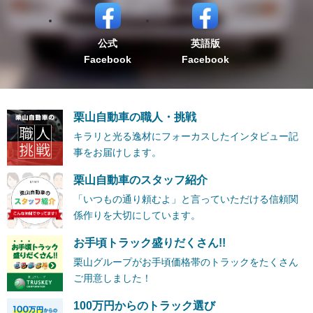
公式
英語版
Facebook
Facebook
栗山自動車の職人・挑戦
キラリと光る逸材にフォーカスしたインタビュー記
事をお届けします。
栗山自動車のスタッフ紹介
「いつもの通り頼むよ」と言っていただける信頼関
係作りを大切にしています。
お手頃トラック盛りだくさん!!
栗山グループがお手頃価格帯のトラックをたくさん
ご用意しました！
100万円からのトラック選び