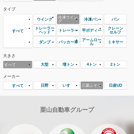
タイプ
冷凍ウイン
ウイング
冷凍バン
バン
グ
トレーラー
クレーン
トレーラー
平ボディー
すべて
ヘッド
セルフ
アームロー
ダンプ
パッカー車
ミキサー
ル
大きさ
大型
増トン
4トン
2トン
すべて
メーカー
日野
いすゞ
三菱ふそう
日産UD
すべて
栗山自動車グループ