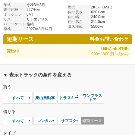
多数 アルミホイール 6速マニュアル 車検付き
年式
令和3年3月
型式
2KG-FK65FZ
走行距離
227千km
内寸長さ
620.0cm
ミッション
6MT
内寸幅
240.0cm
サス
リアエアサス
内寸高さ
211.0cm
パワーゲート
格納
最大積載
5500kg
車検
2027年3月14日
短期リース
料金お問い合わせ
0467-55-8195
貸出中
9:00〜18:00 (日・祝休み)
▼ 表示トラックの条件を変える
買う
ワンプラス
栗山自動車
トラスキー
すべて
トア
借りる
レンタル
サブスク
短期リース
すべて
タイプ