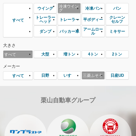
冷凍ウイン
ウイング
冷凍バン
バン
グ
トレーラー
クレーン
トレーラー
平ボディー
すべて
ヘッド
セルフ
アームロー
ダンプ
パッカー車
ミキサー
ル
大きさ
大型
増トン
4トン
2トン
すべて
メーカー
日野
いすゞ
三菱ふそう
日産UD
すべて
栗山自動車グループ