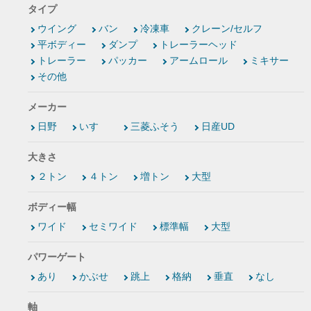
タイプ
ウイング
バン
冷凍車
クレーン/セルフ
平ボディー
ダンプ
トレーラーヘッド
トレーラー
パッカー
アームロール
ミキサー
その他
メーカー
日野
いすゞ
三菱ふそう
日産UD
大きさ
２トン
４トン
増トン
大型
ボディー幅
ワイド
セミワイド
標準幅
大型
パワーゲート
あり
かぶせ
跳上
格納
垂直
なし
軸