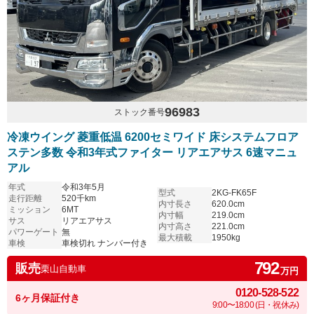
96983
ストック番号
冷凍ウイング 菱重低温 6200セミワイド 床システムフロア
ステン多数 令和3年式ファイター リアエアサス 6速マニュ
アル
年式
令和3年5月
型式
2KG-FK65F
走行距離
520千km
内寸長さ
620.0cm
ミッション
6MT
内寸幅
219.0cm
サス
リアエアサス
内寸高さ
221.0cm
パワーゲート
無
最大積載
1950kg
車検
車検切れ ナンバー付き
792
販売
栗山自動車
万円
0120-528-522
6ヶ月保証付き
9:00〜18:00 (日・祝休み)