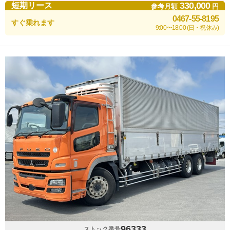
330,000
短期リース
参考月額
円
0467-55-8195
すぐ乗れます
9:00〜18:00 (日・祝休み)
96333
ストック番号