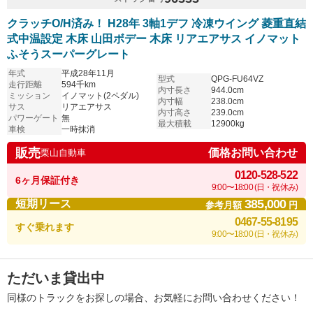
クラッチO/H済み！ H28年 3軸1デフ 冷凍ウイング 菱重直結
式中温設定 木床 山田ボデー 木床 リアエアサス イノマット
ふそうスーパーグレート
年式
平成28年11月
型式
QPG-FU64VZ
走行距離
594千km
内寸長さ
944.0cm
ミッション
イノマット(2ペダル)
内寸幅
238.0cm
サス
リアエアサス
内寸高さ
239.0cm
パワーゲート
無
最大積載
12900kg
車検
一時抹消
販売
価格お問い合わせ
栗山自動車
0120-528-522
6ヶ月保証付き
9:00〜18:00 (日・祝休み)
385,000
短期リース
参考月額
円
0467-55-8195
すぐ乗れます
9:00〜18:00 (日・祝休み)
ただいま貸出中
同様のトラックをお探しの場合、お気軽にお問い合わせください！