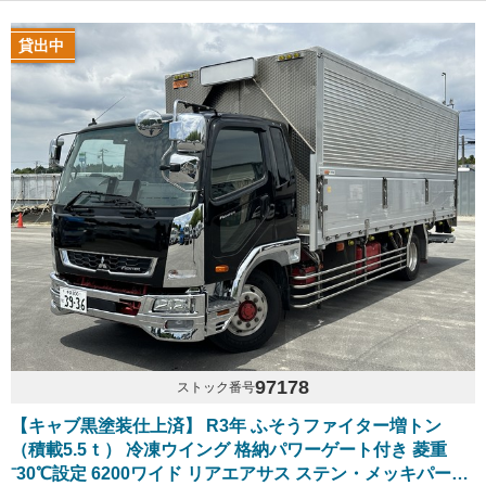
貸出中
97178
ストック番号
【キャブ黒塗装仕上済】 R3年 ふそうファイター増トン
（積載5.5ｔ） 冷凍ウイング 格納パワーゲート付き 菱重
⁻30℃設定 6200ワイド リアエアサス ステン・メッキパーツ