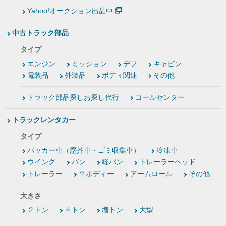
Yahoo!オークション出品中
中古トラック部品
タイプ
エンジン
ミッション
デフ
キャビン
電装品
外装品
ボディ関連
その他
トラック部品探しお探し代行
コールセンター
トラックレンタカー
タイプ
パッカー車（塵芥車・ゴミ収集車）
冷凍車
ウイング
バン
軽バン
トレーラーヘッド
トレーラー
平ボディー
アームロール
その他
大きさ
２トン
４トン
増トン
大型