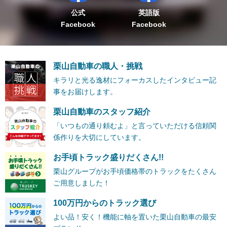
公式
英語版
Facebook
Facebook
栗山自動車の職人・挑戦
キラリと光る逸材にフォーカスしたインタビュー記
事をお届けします。
栗山自動車のスタッフ紹介
「いつもの通り頼むよ」と言っていただける信頼関
係作りを大切にしています。
お手頃トラック盛りだくさん!!
栗山グループがお手頃価格帯のトラックをたくさん
ご用意しました！
100万円からのトラック選び
よい品！安く！機能に軸を置いた栗山自動車の最安