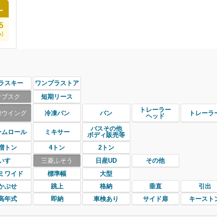
〜
5
)
ラスキー
ワンプラストア
サブスク
短期リース
トレーラー
凍ウイング
冷凍バン
バン
トレーラ
ヘッド
バスその他
ームロール
ミキサー
ボディ販売等
増トン
4トン
2トン
いすゞ
三菱ふそう
日産UD
その他
ミワイド
標準幅
大型
かぶせ
跳上
格納
垂直
引出
高年式
即納
車検あり
サイド扉
キースト