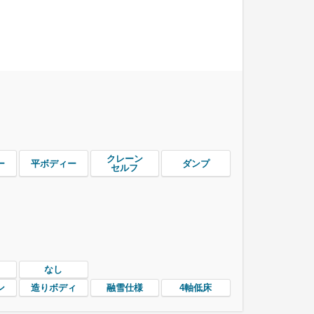
クレーン
ー
平ボディー
ダンプ
セルフ
なし
ン
造りボディ
融雪仕様
4軸低床