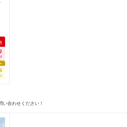
速
円
2
)
〜
5
)
問い合わせください！