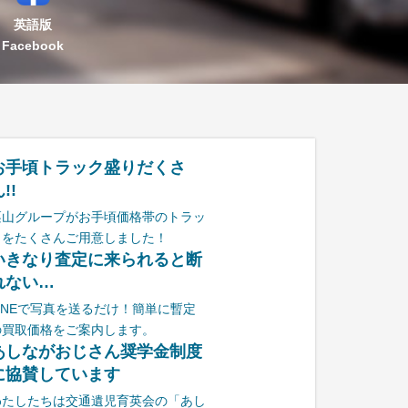
英語版
Facebook
お手頃トラック盛りだくさ
!!
栗山グループがお手頃価格帯のトラッ
クをたくさんご用意しました！
いきなり査定に来られると断
れない…
LINEで写真を送るだけ！簡単に暫定
の買取価格をご案内します。
あしながおじさん奨学金制度
に協賛しています
わたしたちは交通遺児育英会の「あし