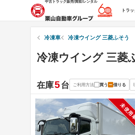
中古トラック販売/買取/レンタル
トラッ
冷凍車
冷凍ウイング 三菱ふそう
冷凍ウイング 三菱
5
在庫
台
ご利用方法
買う
借りる
未使用