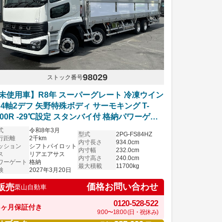
98029
ストック番号
未使用車】R8年 スーパーグレート 冷凍ウイン
 4軸2デフ 矢野特殊ボディ サーモキング T-
200R -29℃設定 スタンバイ付 格納パワーゲー
 リアエアサス キーストン床 ジョルダー/ジョ
式
令和8年3月
型式
2PG-FS84HZ
ダー4列 シフトパイロット 車検付
行距離
2千km
内寸長さ
934.0cm
ッション
シフトパイロット
内寸幅
232.0cm
ス
リアエアサス
内寸高さ
240.0cm
ワーゲート
格納
最大積載
11700kg
検
2027年3月20日
価格お問い合わせ
販売
栗山自動車
0120-528-522
6ヶ月保証付き
9:00〜18:00 (日・祝休み)