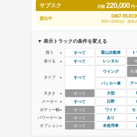
220,000
サブスク
月額
円
0467-55-819
貸出中
9:00〜18:00 (日・祝休み
▼ 表示トラックの条件を変える
買う
栗山自動車
ト
すべて
借りる
レンタル
すべて
ウイング
冷
タイプ
すべて
パッカー車
ア
大きさ
大型
すべて
メーカー
日野
すべて
ボディー幅
ワイド
セ
すべて
パワーゲート
あり
すべて
オプション
未使用車
すべて