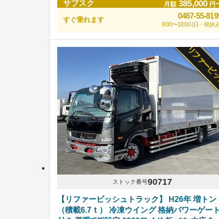
385,000
サブスク
月額
円
0467-55-819
すぐ乗れます
9:00〜18:00 (日・祝休み
リファービ
90717
ストック番号
【リファービッシュトラック】 H26年 増トン
（積載6.7ｔ） 冷凍ウイング 格納パワーゲー