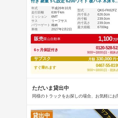
付き 菱重⁻5℃設定 6200ワイド 板バネ 木床 6
マニュアル ふそうファイター 車検付き
年式
平成26年10月
型式
QKG-FK62FZ
走行距離
636千km
内寸長さ
626.0cm
ミッション
6MT
内寸幅
239.0cm
サス
リーフサス
内寸高さ
239.0cm
パワーゲート
格納
最大積載
6700kg
車検
2027年2月2日
1,100
販売
栗山自動車
万
0120-528-52
6ヶ月保証付き
9:00〜18:00 (日・祝休み
330,000
サブスク
月額
円
0467-55-819
すぐ乗れます
9:00〜18:00 (日・祝休み
ただいま貸出中
同様のトラックをお探しの場合、お気軽にお
貸出中