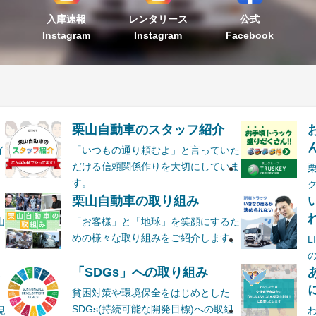
入庫速報
レンタリース
公式
Instagram
Instagram
Facebook
栗山自動車のスタッフ紹介
ん
イ
「いつもの通り頼むよ」と言っていた
だける信頼関係作りを大切にしていま
す。
栗山自動車の取り組み
山
「お客様」と「地球」を笑顔にするた
めの様々な取り組みをご紹介します。
ま
「SDGs」への取り組み
貧困対策や環境保全をはじめとした
SDGs(持続可能な開発目標)への取組
現