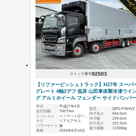
リファービ
92503
ストック番号
【リファービッシュトラック】H27年 スーパ
グレート 4軸2デフ 低床 山田車体製冷凍ウイ
グ アルミホイール フェンダー サイドバンパ
オーバーハングステン メッキ多数 リアエアサ
年式
平成27年4月
型式
QPG-FS64VZ
観音扉ウロコステン張 ステンレス床 予備車検
走行距離
706千km
内寸長さ
944.0cm
ミッション
イノマット(2ペダル)
得済み
内寸幅
239.0cm
サス
リアエアサス
内寸高さ
252.0cm
パワーゲート
無
最大積載
12300kg
車検
2026年8月10日