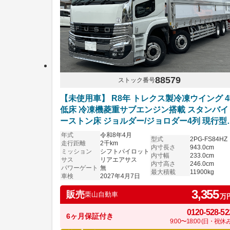
88579
ストック番号
【未使用車】 R8年 トレクス製冷凍ウイング 
低床 冷凍機菱重サブエンジン搭載 スタンバイ
ーストン床 ジョルダー/ジョロダー4列 現行型
ーパーグレート リアエアサス アルミホイール
年式
令和8年4月
型式
2PG-FS84HZ
フトパイロット 6R20エンジン 車検付き
走行距離
2千km
内寸長さ
943.0cm
ミッション
シフトパイロット
内寸幅
233.0cm
サス
リアエアサス
内寸高さ
246.0cm
パワーゲート
無
最大積載
11900kg
車検
2027年4月7日
3,355
販売
栗山自動車
万
0120-528-52
6ヶ月保証付き
9:00〜18:00 (日・祝休み