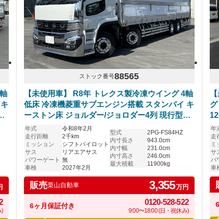
88565
ストック番号
4軸
【未使用車】 R8年 トレクス製冷凍ウイング 4軸
【
 キ
低床 冷凍機菱重サブエンジン搭載 スタンバイ キ
グ
ス
ーストン床 ジョルダー/ジョロダー4列 現行型ス
1
 シ
ーパーグレート ハイルーフ リアエアサス アルミ
ト
年式
令和8年2月
年
型式
2PG-FS84HZ
ホイール シフトパイロット 6R20エンジン 車検
ロ
走行距離
2千km
走
内寸長さ
943.0cm
ミッション
シフトパイロット
ミ
付き
内寸幅
231.0cm
サス
リアエアサス
サ
内寸高さ
246.0cm
パワーゲート
無
パ
最大積載
11900kg
車検
2027年2月
車
3,355
販売
栗山自動車
円
万円
2
0120-528-522
6ヶ月保証付き
)
9:00〜18:00 (日・祝休み)