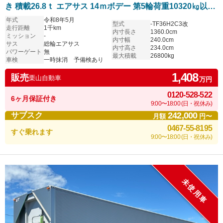
き 積載26.8ｔ エアサス 14ｍボデー 第5輪荷重10320㎏以上
で牽引可能 8月まで予備検付き
年式
令和8年5月
型式
-TF36H2C3改
走行距離
1千km
内寸長さ
1360.0cm
ミッション
-
内寸幅
240.0cm
サス
総輪エアサス
内寸高さ
234.0cm
パワーゲート
無
最大積載
26800kg
車検
一時抹消 予備検あり
1,408
販売
栗山自動車
万円
0120-528-522
6ヶ月保証付き
9:00〜18:00 (日・祝休み)
242,000
サブスク
月額
円〜
0467-55-8195
すぐ乗れます
9:00〜18:00 (日・祝休み)
未使用車