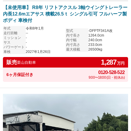
【未使用車】 R8年 リフトアクスル 3軸ウイングトレーラー
内長12.6mエアサス 積載26.5ｔ シングル引可 フルハーフ製
ボディ 車検付
年式
令和8年1月
型式
-DFPTF341A改
走行距離
--
内寸長さ
1264.0cm
ミッション
-
内寸幅
240.0cm
サス
-
内寸高さ
233.0cm
パワーゲート
-
最大積載
26500kg
車検
2027年1月26日
1,287
販売
栗山自動車
万円
0120-528-522
6ヶ月保証付き
9:00〜18:00 (日・祝休み)