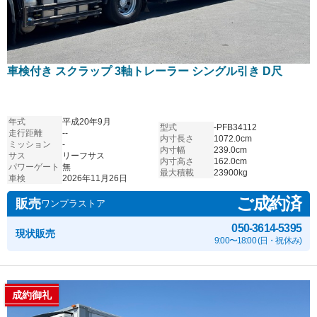
車検付き スクラップ 3軸トレーラー シングル引き D尺
年式
平成20年9月
型式
-PFB34112
走行距離
--
内寸長さ
1072.0cm
ミッション
-
内寸幅
239.0cm
サス
リーフサス
内寸高さ
162.0cm
パワーゲート
無
最大積載
23900kg
車検
2026年11月26日
ご成約済
販売
ワンプラストア
050-3614-5395
現状販売
9:00〜18:00 (日・祝休み)
成約御礼