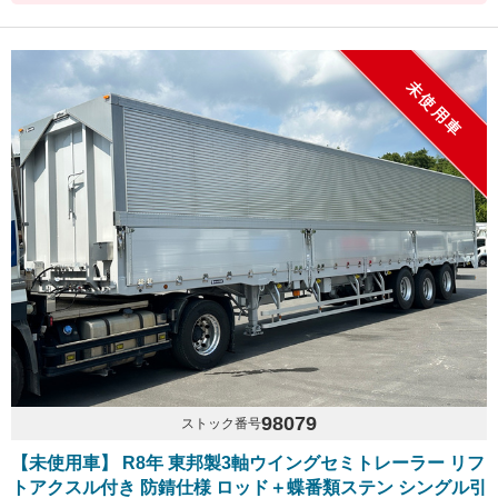
未使用車
98079
ストック番号
【未使用車】 R8年 東邦製3軸ウイングセミトレーラー リフ
トアクスル付き 防錆仕様 ロッド＋蝶番類ステン シングル引