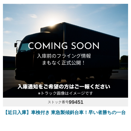
99451
ストック番号
【近日入庫】車検付き 東急製傾斜台車！早い者勝ちの一台