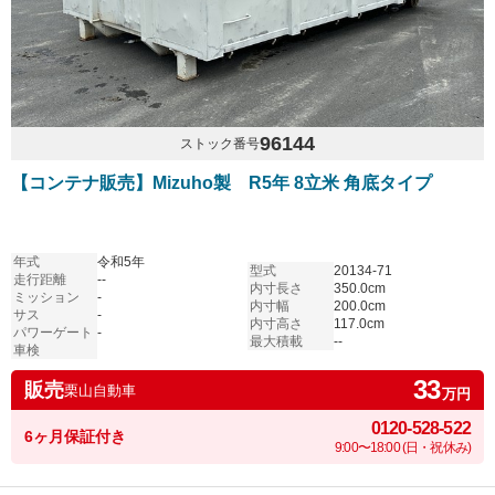
96144
ストック番号
【コンテナ販売】Mizuho製 R5年 8立米 角底タイプ
年式
令和5年
型式
20134-71
走行距離
--
内寸長さ
350.0cm
ミッション
-
内寸幅
200.0cm
サス
-
内寸高さ
117.0cm
パワーゲート
-
最大積載
--
車検
33
販売
栗山自動車
万円
0120-528-522
6ヶ月保証付き
9:00〜18:00 (日・祝休み)