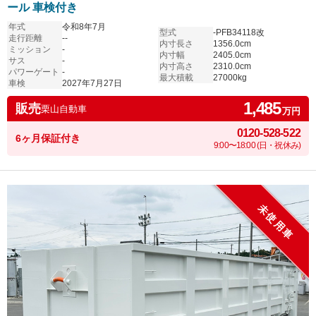
ール 車検付き
年式
令和8年7月
型式
-PFB34118改
走行距離
--
内寸長さ
1356.0cm
ミッション
-
内寸幅
2405.0cm
サス
-
内寸高さ
2310.0cm
パワーゲート
-
最大積載
27000kg
車検
2027年7月27日
1,485
販売
栗山自動車
万円
0120-528-522
6ヶ月保証付き
9:00〜18:00 (日・祝休み)
未使用車