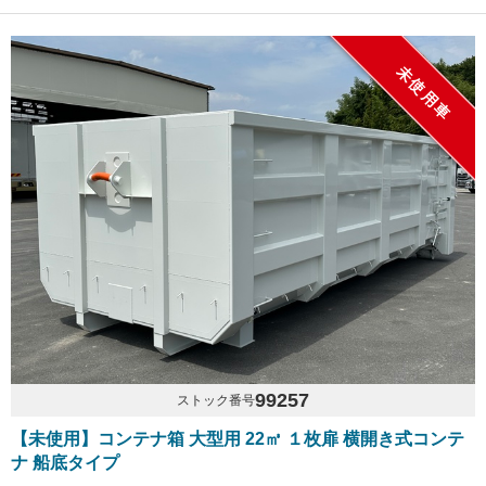
未使用車
99257
ストック番号
【未使用】コンテナ箱 大型用 22㎥ １枚扉 横開き式コンテ
ナ 船底タイプ