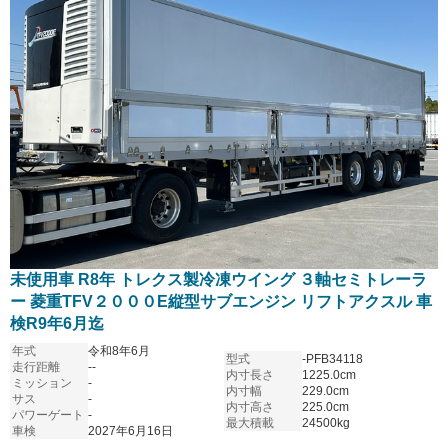
未使用車 R8年 トレクス製冷凍ウイング ３軸セミトレーラ
ー 菱重TFV２０００E縦型サブエンジン リフトアクスル 車
検R9年6月迄
年式
令和8年6月
型式
-PFB34118
走行距離
--
内寸長さ
1225.0cm
ミッション
-
内寸幅
229.0cm
サス
-
内寸高さ
225.0cm
パワーゲート
-
最大積載
24500kg
車検
2027年6月16日