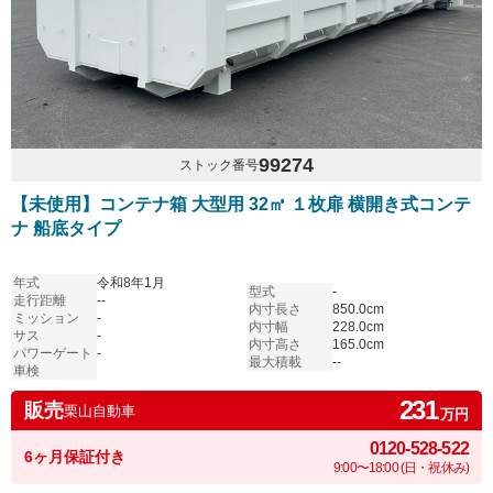
99274
ストック番号
【未使用】コンテナ箱 大型用 32㎥ １枚扉 横開き式コンテ
ナ 船底タイプ
年式
令和8年1月
型式
-
走行距離
--
内寸長さ
850.0cm
ミッション
-
内寸幅
228.0cm
サス
-
内寸高さ
165.0cm
パワーゲート
-
最大積載
--
車検
231
販売
栗山自動車
万円
0120-528-522
6ヶ月保証付き
9:00〜18:00 (日・祝休み)