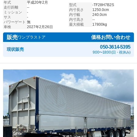
年式
平成20年2月
型式
-TF28H7B2S
走行距離
--
内寸長さ
1250.0cm
ミッション
-
内寸幅
240.0cm
サス
-
内寸高さ
--
パワーゲート
無
最大積載
17800kg
車検
2027年2月26日
販売
価格お問い合わせ
ワンプラストア
050-3614-5395
現状販売
9:00〜18:00 (日・祝休み)