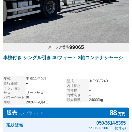
99065
ストック番号
車検付き シングル引き 40フィート 2軸コンテナシャーシ
年式
平成11年9月
型式
-KFKGF240
走行距離
--
内寸長さ
--
ミッション
-
内寸幅
--
サス
リーフサス
内寸高さ
--
パワーゲート
無
最大積載
24000kg
車検
2026年9月4日
88
販売
ワンプラストア
万円
050-3614-5395
現状販売
9:00〜18:00 (日・祝休み)