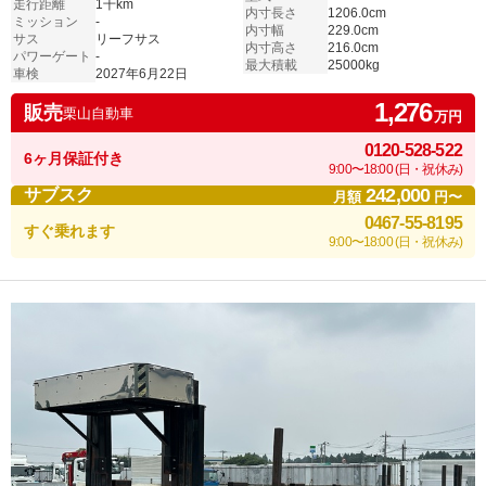
走行距離
1千km
内寸長さ
1206.0cm
ミッション
-
内寸幅
229.0cm
サス
リーフサス
内寸高さ
216.0cm
パワーゲート
-
最大積載
25000kg
車検
2027年6月22日
1,276
販売
栗山自動車
万円
0120-528-522
6ヶ月保証付き
9:00〜18:00 (日・祝休み)
242,000
サブスク
月額
円〜
0467-55-8195
すぐ乗れます
9:00〜18:00 (日・祝休み)