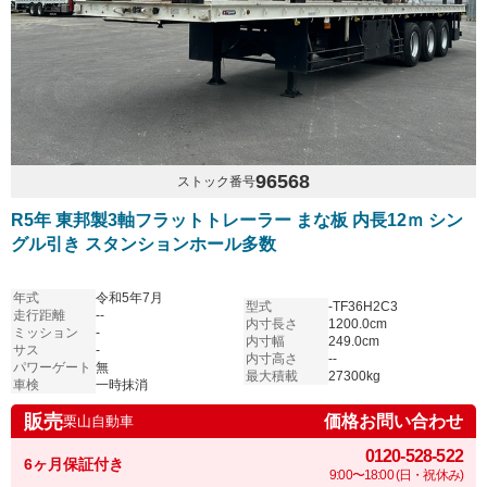
96568
ストック番号
R5年 東邦製3軸フラットトレーラー まな板 内長12ｍ シン
グル引き スタンションホール多数
年式
令和5年7月
型式
-TF36H2C3
走行距離
--
内寸長さ
1200.0cm
ミッション
-
内寸幅
249.0cm
サス
-
内寸高さ
--
パワーゲート
無
最大積載
27300kg
車検
一時抹消
販売
価格お問い合わせ
栗山自動車
0120-528-522
6ヶ月保証付き
9:00〜18:00 (日・祝休み)