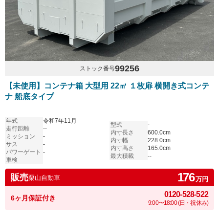
99256
ストック番号
【未使用】コンテナ箱 大型用 22㎥ １枚扉 横開き式コンテ
ナ 船底タイプ
年式
令和7年11月
型式
-
走行距離
--
内寸長さ
600.0cm
ミッション
-
内寸幅
228.0cm
サス
-
内寸高さ
165.0cm
パワーゲート
-
最大積載
--
車検
176
販売
栗山自動車
万円
0120-528-522
6ヶ月保証付き
9:00〜18:00 (日・祝休み)