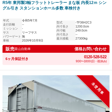
R5年 東邦製3軸フラットトレーラー まな板 内長12ｍ シン
グル引き スタンションホール多数 車検付き
年式
令和5年7月
型式
-TF36H2C3
走行距離
--
内寸長さ
1200.0cm
ミッション
-
内寸幅
249.0cm
サス
リーフサス
内寸高さ
--
パワーゲート
無
最大積載
27300kg
車検
2026年10月9日
販売
価格お問い合わせ
栗山自動車
0120-528-522
6ヶ月保証付き
9:00〜18:00 (日・祝休み)
未使用車