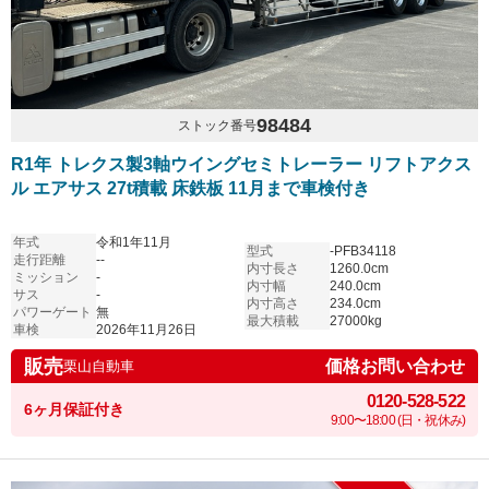
98484
ストック番号
R1年 トレクス製3軸ウイングセミトレーラー リフトアクス
ル エアサス 27t積載 床鉄板 11月まで車検付き
年式
令和1年11月
型式
-PFB34118
走行距離
--
内寸長さ
1260.0cm
ミッション
-
内寸幅
240.0cm
サス
-
内寸高さ
234.0cm
パワーゲート
無
最大積載
27000kg
車検
2026年11月26日
販売
価格お問い合わせ
栗山自動車
0120-528-522
6ヶ月保証付き
9:00〜18:00 (日・祝休み)