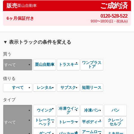
ご成約済
販売
栗山自動車
0120-528-522
6ヶ月保証付き
9:00〜18:00 (日・祝休み)
▼ 表示トラックの条件を変える
買う
ワンプラス
栗山自動車
トラスキー
すべて
トア
借りる
レンタル
サブスク
短期リース
すべて
タイプ
冷凍ウイン
ウイング
冷凍バン
バン
グ
トレーラー
クレーン
トレーラー
平ボディー
すべて
ヘッド
セルフ
アームロー
ダンプ
パッカー車
ミキサー