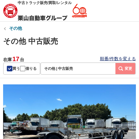
中古トラック販売/買取/レンタル
その他
その他 中古販売
17
順番/件数を変える
在庫
台
買う
借りる
その他 | 中古販売
変更