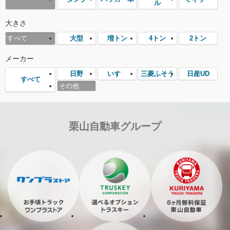
ル
大きさ
大型
増トン
4トン
2トン
すべて
メーカー
日野
いすゞ
三菱ふそう
日産UD
すべて
その他
栗山自動車グループ