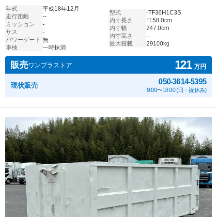
年式
平成18年12月
型式
-TF36H1C3S
走行距離
--
内寸長さ
1150.0cm
ミッション
-
内寸幅
247.0cm
サス
-
内寸高さ
--
パワーゲート
無
最大積載
29100kg
車検
一時抹消
121
販売
ワンプラストア
万円
050-3614-5395
現状販売
9:00〜18:00 (日・祝休み)