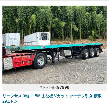
97896
ストック番号
リーフサス 3軸 11.5M まな板 Vカット ツーデフ引き 積載
29.1トン