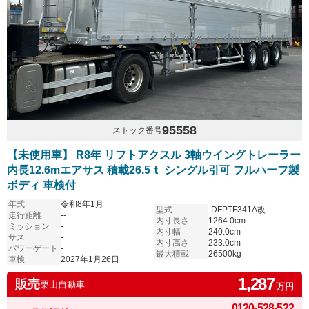
95558
ストック番号
【未使用車】 R8年 リフトアクスル 3軸ウイングトレーラー
内長12.6mエアサス 積載26.5ｔ シングル引可 フルハーフ製
ボディ 車検付
年式
令和8年1月
型式
-DFPTF341A改
走行距離
--
内寸長さ
1264.0cm
ミッション
-
内寸幅
240.0cm
サス
-
内寸高さ
233.0cm
パワーゲート
-
最大積載
26500kg
車検
2027年1月26日
1,287
販売
栗山自動車
万円
0120-528-522