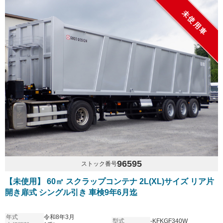
未使用車
96595
ストック番号
【未使用】 60㎥ スクラップコンテナ 2L(XL)サイズ リア片
開き扉式 シングル引き 車検9年6月迄
年式
令和8年3月
型式
-KFKGF340W