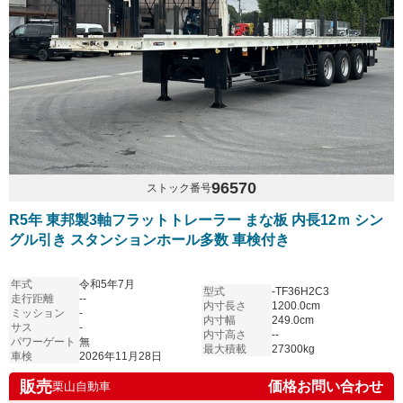
96570
ストック番号
R5年 東邦製3軸フラットトレーラー まな板 内長12ｍ シン
グル引き スタンションホール多数 車検付き
年式
令和5年7月
型式
-TF36H2C3
走行距離
--
内寸長さ
1200.0cm
ミッション
-
内寸幅
249.0cm
サス
-
内寸高さ
--
パワーゲート
無
最大積載
27300kg
車検
2026年11月28日
販売
価格お問い合わせ
栗山自動車