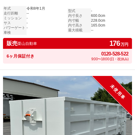
年式
令和8年1月
型式
-
走行距離
--
内寸長さ
600.0cm
ミッション
-
内寸幅
228.0cm
サス
-
内寸高さ
165.0cm
パワーゲート
-
最大積載
--
車検
176
販売
栗山自動車
万円
0120-528-522
6ヶ月保証付き
9:00〜18:00 (日・祝休み)
未使用車