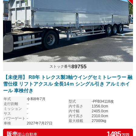
89755
ストック番号
【未使用】 R8年 トレクス製3軸ウイングセミトレーラー 融
雪仕様 リフトアクスル 全長14ｍ シングル引き アルミホイ
ール 車検付き
年式
令和8年7月
型式
-PFB34118改
走行距離
--
内寸長さ
1356.0cm
ミッション
-
内寸幅
2405.0cm
サス
-
内寸高さ
2310.0cm
パワーゲート
-
最大積載
27000kg
車検
2027年7月27日
1485
販売
栗山自動車
万円