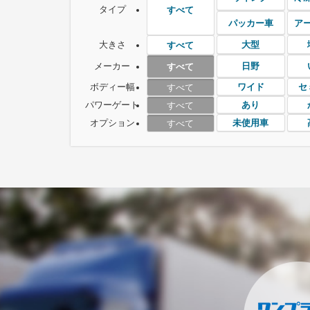
タイプ
すべて
パッカー車
ア
大きさ
大型
すべて
メーカー
日野
すべて
ボディー幅
ワイド
セ
すべて
パワーゲート
あり
すべて
オプション
未使用車
すべて