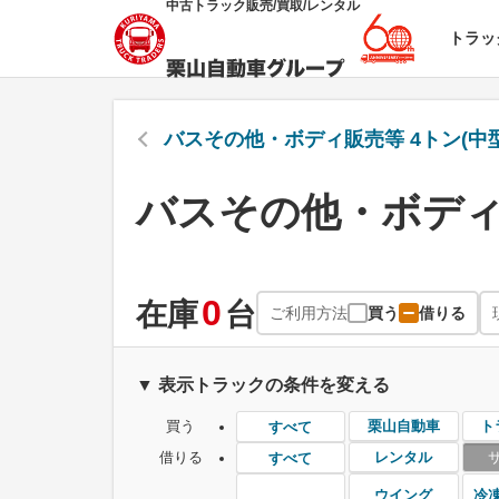
中古トラック販売/買取/レンタル
トラッ
バスその他・ボディ販売等 4トン(中型
バスその他・ボディ販
0
在庫
台
ご利用方法
買う
借りる
▼ 表示トラックの条件を変える
買う
栗山自動車
ト
すべて
借りる
レンタル
すべて
ウイング
冷