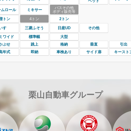
ヘッド
バスその他
ームロール
ミキサー
ボディ販売等
増トン
4トン
2トン
いすゞ
三菱ふそう
日産UD
その他
ミワイド
標準幅
大型
かぶせ
跳上
格納
垂直
引出
高年式
即納
車検あり
サイド扉
キースト
栗山自動車グループ