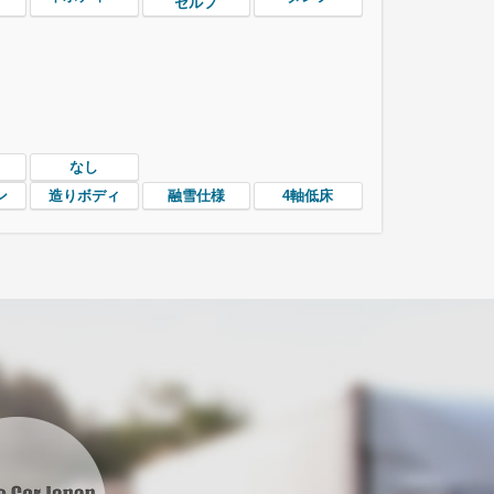
セルフ
なし
ン
造りボディ
融雪仕様
4軸低床