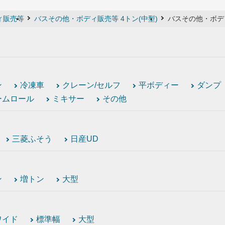
ィ販売等
バスその他・ボディ販売等 4トン(中型)
バスその他・ボディ
ン
冷凍車
クレーン/セルフ
平ボディー
ダンプ
ームロール
ミキサー
その他
三菱ふそう
日産UD
ン
増トン
大型
ワイド
標準幅
大型