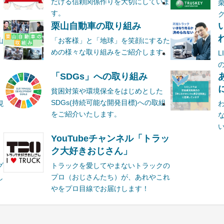
だける信頼関係作りを大切にしていま
す。
栗山自動車の取り組み
山
「お客様」と「地球」を笑顔にするた
めの様々な取り組みをご紹介します。
ま
「SDGs」への取り組み
貧困対策や環境保全をはじめとした
SDGs(持続可能な開発目標)への取組
現
をご紹介いたします。
YouTubeチャンネル「トラッ
ク大好きおじさん」
グ
トラックを愛してやまないトラックの
し
プロ（おじさんたち）が、あれやこれ
やをプロ目線でお届けします！