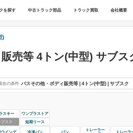
クを探す
中古トラック部品
トラック買取
会社概要
)
売等 4トン(中型) サブス
現在の条件
バスその他・ボディ販売等 | 4トン(中型) | サブスク
ラスキー
ワンプラストア
サブスク
短期リース
トレーラー
凍ウイング
冷凍バン
バン
トレーラ