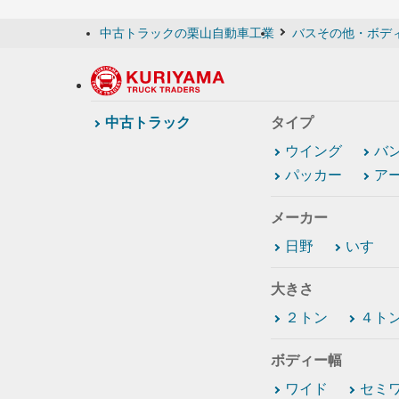
中古トラックの栗山自動車工業
バスその他・ボデ
中古トラック
タイプ
ウイング
バ
パッカー
ア
メーカー
日野
いすゞ
大きさ
２トン
４ト
ボディー幅
ワイド
セミ