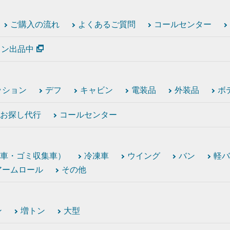
ご購入の流れ
よくあるご質問
コールセンター
ション出品中
ッション
デフ
キャビン
電装品
外装品
ボ
お探し代行
コールセンター
車・ゴミ収集車）
冷凍車
ウイング
バン
軽バ
アームロール
その他
ン
増トン
大型