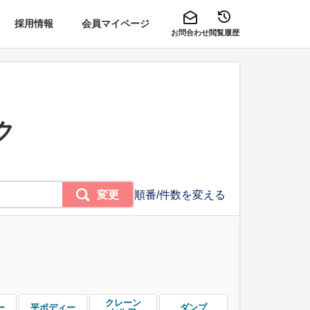
採用情報
会員マイページ
お問合わせ
閲覧履歴
ク
変更
順番/件数を変える
クレーン
ー
平ボディー
ダンプ