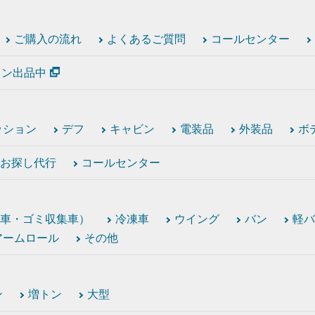
ご購入の流れ
よくあるご質問
コールセンター
ション出品中
ッション
デフ
キャビン
電装品
外装品
ボ
お探し代行
コールセンター
車・ゴミ収集車）
冷凍車
ウイング
バン
軽バ
アームロール
その他
ン
増トン
大型