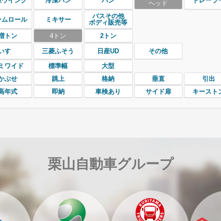
凍ウイング
冷凍バン
バン
トレーラ
ヘッド
バスその他
ームロール
ミキサー
ボディ販売等
増トン
4トン
2トン
いすゞ
三菱ふそう
日産UD
その他
ミワイド
標準幅
大型
かぶせ
跳上
格納
垂直
引出
高年式
即納
車検あり
サイド扉
キースト
栗山自動車グループ