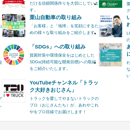
だける信頼関係作りを大切にしていま
す。
栗山自動車の取り組み
山
「お客様」と「地球」を笑顔にするた
めの様々な取り組みをご紹介します。
ま
「SDGs」への取り組み
貧困対策や環境保全をはじめとした
SDGs(持続可能な開発目標)への取組
現
をご紹介いたします。
YouTubeチャンネル「トラッ
ク大好きおじさん」
グ
トラックを愛してやまないトラックの
し
プロ（おじさんたち）が、あれやこれ
やをプロ目線でお届けします！