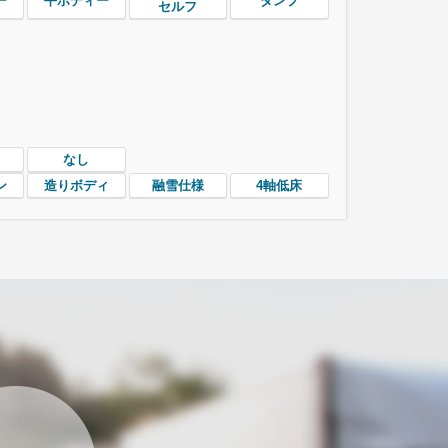
ー
平ボディー
ダンプ
セルフ
なし
ン
造りボディ
融雪仕様
4軸低床