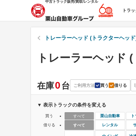
中古トラック販売/買取/レンタル
トラッ
トレーラーヘッド (トラクターヘッド
トレーラーヘッド (
0
在庫
台
ご利用方法
買う
借りる
▼ 表示トラックの条件を変える
買う
栗山自動車
ト
すべて
借りる
レンタル
すべて