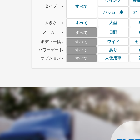
ウイング
冷
タイプ
すべて
パッカー車
ア
大きさ
大型
すべて
メーカー
日野
すべて
ボディー幅
ワイド
セ
すべて
パワーゲート
あり
すべて
オプション
未使用車
すべて