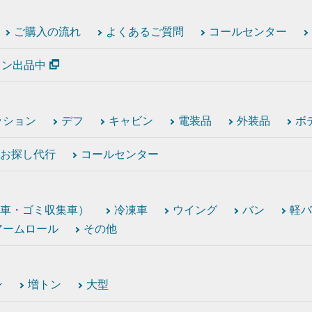
ご購入の流れ
よくあるご質問
コールセンター
ション出品中
ッション
デフ
キャビン
電装品
外装品
ボ
お探し代行
コールセンター
車・ゴミ収集車）
冷凍車
ウイング
バン
軽バ
アームロール
その他
ン
増トン
大型