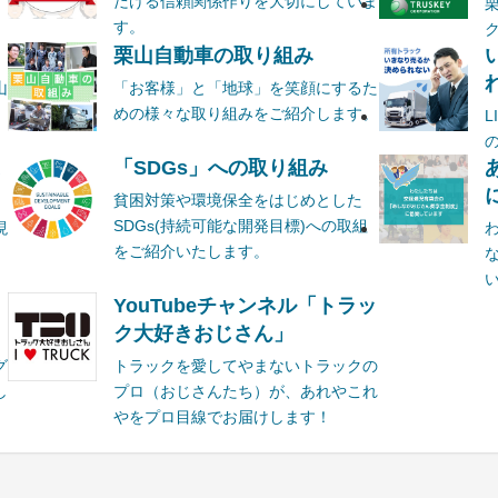
だける信頼関係作りを大切にしていま
す。
栗山自動車の取り組み
山
「お客様」と「地球」を笑顔にするた
めの様々な取り組みをご紹介します。
ま
「SDGs」への取り組み
貧困対策や環境保全をはじめとした
SDGs(持続可能な開発目標)への取組
現
をご紹介いたします。
YouTubeチャンネル「トラッ
ク大好きおじさん」
グ
トラックを愛してやまないトラックの
し
プロ（おじさんたち）が、あれやこれ
やをプロ目線でお届けします！