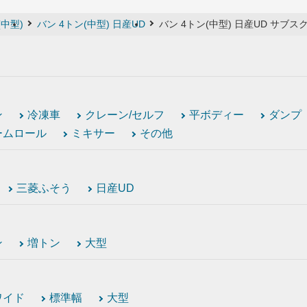
(中型)
バン 4トン(中型) 日産UD
バン 4トン(中型) 日産UD サブス
ン
冷凍車
クレーン/セルフ
平ボディー
ダンプ
ームロール
ミキサー
その他
三菱ふそう
日産UD
ン
増トン
大型
ワイド
標準幅
大型