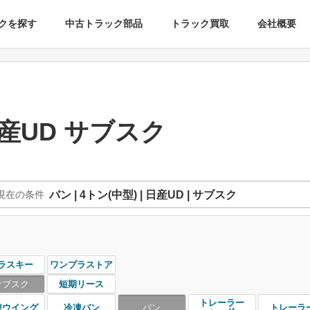
クを探す
中古トラック部品
トラック買取
会社概要
日産UD サブスク
現在の条件
バン | 4トン(中型) | 日産UD | サブスク
ラスキー
ワンプラストア
サブスク
短期リース
トレーラー
凍ウイング
冷凍バン
バン
トレーラ