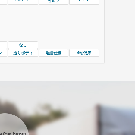
セルフ
なし
ン
造りボディ
融雪仕様
4軸低床