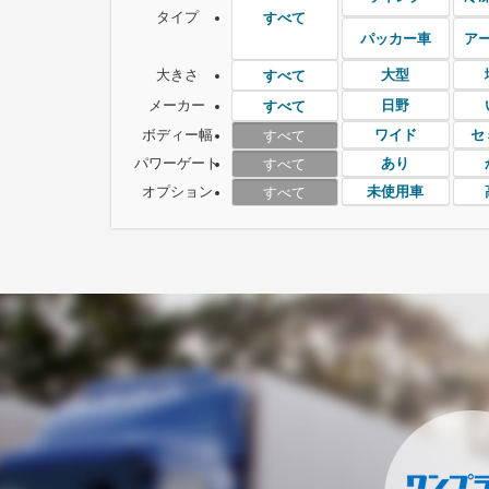
タイプ
すべて
パッカー車
ア
大きさ
大型
すべて
メーカー
日野
すべて
ボディー幅
ワイド
セ
すべて
パワーゲート
あり
すべて
オプション
未使用車
すべて