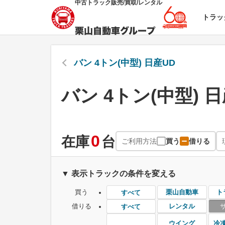
中古トラック販売/買取/レンタル
トラッ
バン 4トン(中型) 日産UD
バン 4トン(中型) 
0
在庫
台
ご利用方法
買う
借りる
▼ 表示トラックの条件を変える
買う
栗山自動車
ト
すべて
借りる
レンタル
すべて
ウイング
冷