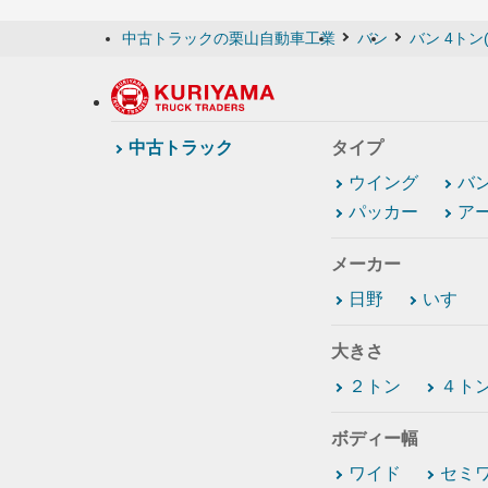
中古トラックの栗山自動車工業
バン
バン 4トン
中古トラック
タイプ
ウイング
バ
パッカー
ア
メーカー
日野
いすゞ
大きさ
２トン
４ト
ボディー幅
ワイド
セミ