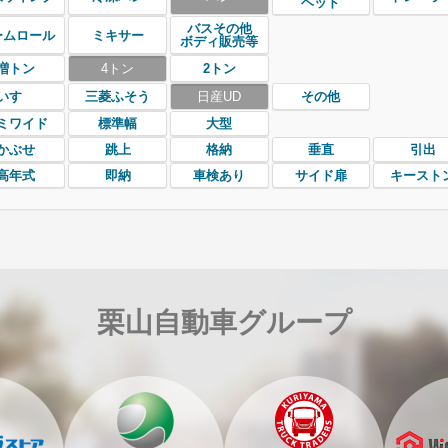
ヘッド
バスその他
ームロール
ミキサー
ボディ販売等
増トン
4トン
2トン
いすゞ
三菱ふそう
日産UD
その他
ミワイド
標準幅
大型
かぶせ
跳上
格納
垂直
引出
高年式
即納
車検あり
サイド扉
キースト
栗山自動車グループ