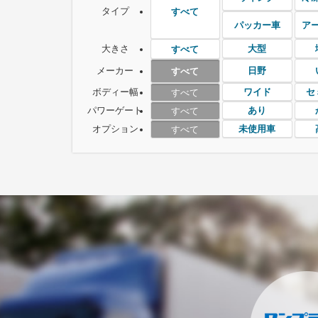
タイプ
すべて
パッカー車
ア
大きさ
大型
すべて
メーカー
日野
すべて
ボディー幅
ワイド
セ
すべて
パワーゲート
あり
すべて
オプション
未使用車
すべて