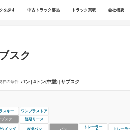
クを探す
中古トラック部品
トラック買取
会社概要
サブスク
現在の条件
バン | 4トン(中型) | サブスク
ラスキー
ワンプラストア
サブスク
短期リース
トレーラー
凍ウイング
冷凍バン
バン
トレーラ