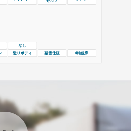
セルフ
なし
ン
造りボディ
融雪仕様
4軸低床