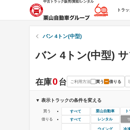
中古トラック販売/買取/レンタル
トラッ
バン 4トン(中型)
バン 4トン(中型) 
0
在庫
台
ご利用方法
買う
借りる
▼ 表示トラックの条件を変える
買う
栗山自動車
ト
すべて
借りる
レンタル
すべて
ウイング
冷