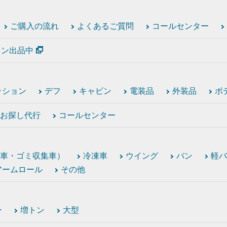
ご購入の流れ
よくあるご質問
コールセンター
ション出品中
ッション
デフ
キャビン
電装品
外装品
ボ
お探し代行
コールセンター
車・ゴミ収集車）
冷凍車
ウイング
バン
軽バ
アームロール
その他
ン
増トン
大型