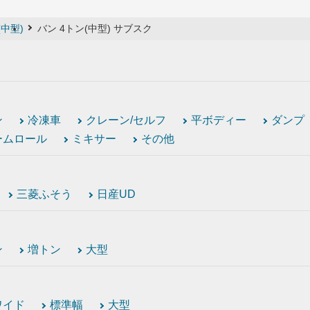
(中型)
バン 4トン(中型) サブスク
ン
冷凍車
クレーン/セルフ
平ボディー
ダンプ
ームロール
ミキサー
その他
三菱ふそう
日産UD
ン
増トン
大型
ワイド
標準幅
大型