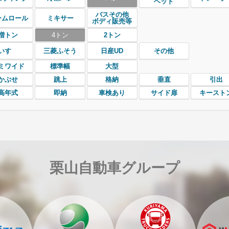
ヘッド
バスその他
ームロール
ミキサー
ボディ販売等
増トン
4トン
2トン
いすゞ
三菱ふそう
日産UD
その他
ミワイド
標準幅
大型
かぶせ
跳上
格納
垂直
引出
高年式
即納
車検あり
サイド扉
キースト
栗山自動車グループ