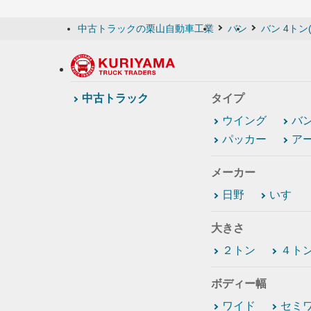
中古トラックの栗山自動車工業
バン
バン 4トン
中古トラック
タイプ
ウイング
バ
パッカー
ア
メーカー
日野
いすゞ
大きさ
２トン
４ト
ボディー幅
ワイド
セミ