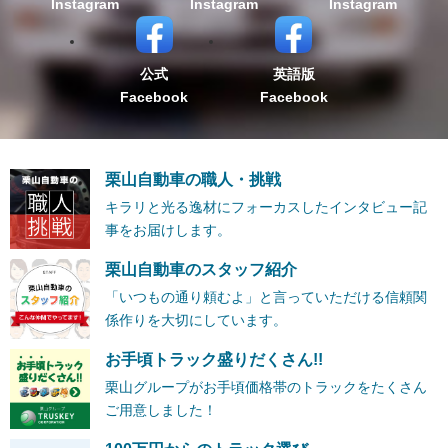
Instagram
Instagram
Instagram
公式
英語版
Facebook
Facebook
栗山自動車の職人・挑戦
キラリと光る逸材にフォーカスしたインタビュー記
事をお届けします。
栗山自動車のスタッフ紹介
「いつもの通り頼むよ」と言っていただける信頼関
係作りを大切にしています。
お手頃トラック盛りだくさん!!
栗山グループがお手頃価格帯のトラックをたくさん
ご用意しました！