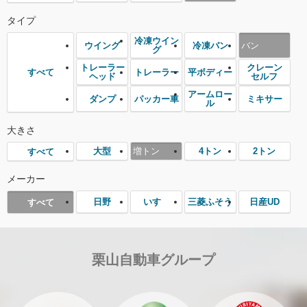
タイプ
冷凍ウイン
ウイング
冷凍バン
バン
グ
トレーラー
クレーン
トレーラー
平ボディー
すべて
ヘッド
セルフ
アームロー
ダンプ
パッカー車
ミキサー
ル
大きさ
大型
増トン
4トン
2トン
すべて
メーカー
日野
いすゞ
三菱ふそう
日産UD
すべて
栗山自動車グループ