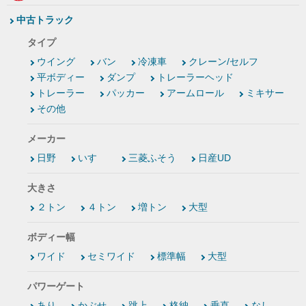
中古トラック
タイプ
ウイング
バン
冷凍車
クレーン/セルフ
平ボディー
ダンプ
トレーラーヘッド
トレーラー
パッカー
アームロール
ミキサー
その他
メーカー
日野
いすゞ
三菱ふそう
日産UD
大きさ
２トン
４トン
増トン
大型
ボディー幅
ワイド
セミワイド
標準幅
大型
パワーゲート
あり
かぶせ
跳上
格納
垂直
なし