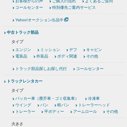
お客様からの声
ご購入の流れ
よくあるご質問
コールセンター
特別優先ご案内サービス
Yahoo!オークション出品中
中古トラック部品
タイプ
エンジン
ミッション
デフ
キャビン
電装品
外装品
ボディ関連
その他
トラック部品探しお探し代行
コールセンター
トラックレンタカー
タイプ
パッカー車（塵芥車・ゴミ収集車）
冷凍車
ウイング
バン
軽バン
トレーラーヘッド
トレーラー
平ボディー
アームロール
その他
大きさ