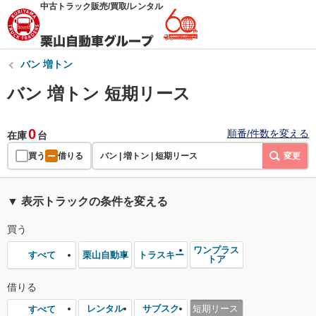
中古トラック販売/買取/レンタル
バン 増トン
バン 増トン 短期リース
0
順番/件数を変える
在庫
台
買う
借りる
バン | 増トン | 短期リース
変更
▼ 表示トラックの条件を変える
買う
ワンプラス
栗山自動車
トラスキー
すべて
トア
借りる
レンタル
サブスク
短期リース
すべて