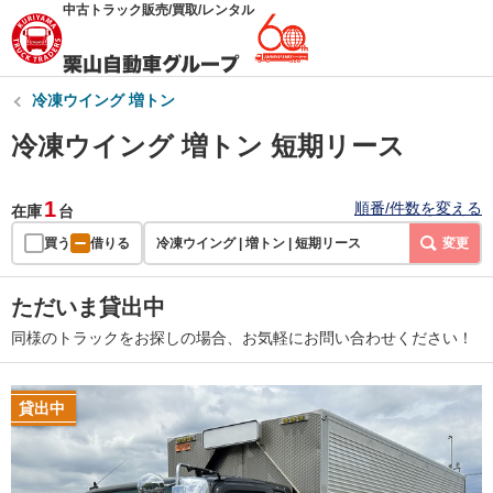
中古トラック販売/買取/レンタル
冷凍ウイング 増トン
冷凍ウイング 増トン 短期リース
1
順番/件数を変える
在庫
台
買う
借りる
冷凍ウイング | 増トン | 短期リース
変更
ただいま貸出中
同様のトラックをお探しの場合、お気軽にお問い合わせください！
貸出中