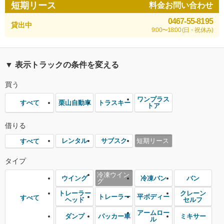
短期リース
料金お問い合わせ
0467-55-8195
貸出中
9:00〜18:00 (日・祝休み)
▼ 表示トラックの条件を変える
買う
ワンプラス
栗山自動車
トラスキー
すべて
トア
借りる
レンタル
サブスク
短期リース
すべて
タイプ
冷凍ウイン
ウイング
冷凍バン
バン
グ
トレーラー
クレーン
トレーラー
平ボディー
すべて
ヘッド
セルフ
アームロー
ダンプ
パッカー車
ミキサー
ル