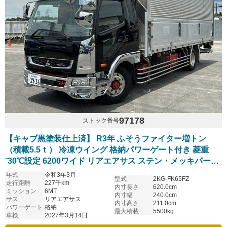
97178
ストック番号
【キャブ黒塗装仕上済】 R3年 ふそうファイター増トン
（積載5.5ｔ） 冷凍ウイング 格納パワーゲート付き 菱重
⁻30℃設定 6200ワイド リアエアサス ステン・メッキパーツ
多数 アルミホイール 6速マニュアル 車検付き
年式
令和3年3月
型式
2KG-FK65FZ
走行距離
227千km
内寸長さ
620.0cm
ミッション
6MT
内寸幅
240.0cm
サス
リアエアサス
内寸高さ
211.0cm
パワーゲート
格納
最大積載
5500kg
車検
2027年3月14日