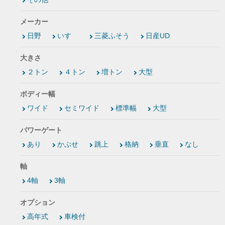
メーカー
日野
いすゞ
三菱ふそう
日産UD
大きさ
２トン
４トン
増トン
大型
ボディー幅
ワイド
セミワイド
標準幅
大型
パワーゲート
あり
かぶせ
跳上
格納
垂直
なし
軸
4軸
3軸
オプション
高年式
車検付