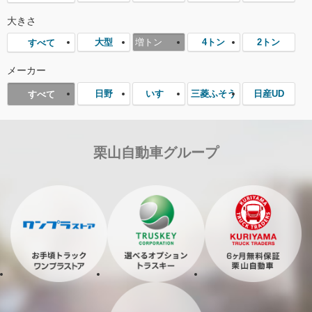
大きさ
大型
増トン
4トン
2トン
すべて
メーカー
日野
いすゞ
三菱ふそう
日産UD
すべて
栗山自動車グループ