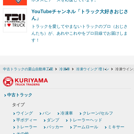
YouTubeチャンネル「トラック大好きおじさ
ん」
トラックを愛してやまないトラックのプロ（おじさ
んたち）が、あれやこれやをプロ目線でお届けしま
す！
中古トラックの栗山自動車工業
冷凍車
冷凍ウイング 増トン
冷凍ウイン
中古トラック
タイプ
ウイング
バン
冷凍車
クレーン/セルフ
平ボディー
ダンプ
トレーラーヘッド
トレーラー
パッカー
アームロール
ミキサー
その他