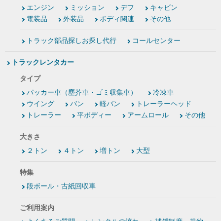
エンジン
ミッション
デフ
キャビン
電装品
外装品
ボディ関連
その他
トラック部品探しお探し代行
コールセンター
トラックレンタカー
タイプ
パッカー車（塵芥車・ゴミ収集車）
冷凍車
ウイング
バン
軽バン
トレーラーヘッド
トレーラー
平ボディー
アームロール
その他
大きさ
２トン
４トン
増トン
大型
特集
段ボール・古紙回収車
ご利用案内