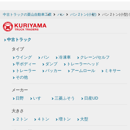
中古トラックの栗山自動車工業
バン
バン 2トン(小型)
バン 2トン(小型)
中古トラック
タイプ
ウイング
バン
冷凍車
クレーン/セルフ
平ボディー
ダンプ
トレーラーヘッド
トレーラー
パッカー
アームロール
ミキサー
その他
メーカー
日野
いすゞ
三菱ふそう
日産UD
大きさ
２トン
４トン
増トン
大型