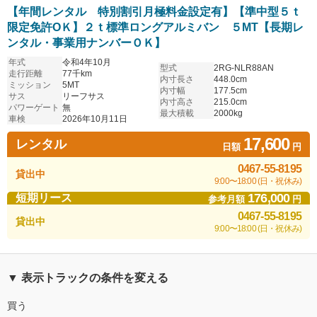
【年間レンタル 特別割引月極料金設定有】【準中型５ｔ
限定免許OＫ】２ｔ標準ロングアルミバン ５MT【長期レ
ンタル・事業用ナンバーＯＫ】
年式
令和4年10月
型式
2RG-NLR88AN
走行距離
77千km
内寸長さ
448.0cm
ミッション
5MT
内寸幅
177.5cm
サス
リーフサス
内寸高さ
215.0cm
パワーゲート
無
最大積載
2000kg
車検
2026年10月11日
17,600
レンタル
日額
円
0467-55-8195
貸出中
9:00〜18:00 (日・祝休み)
176,000
短期リース
参考月額
円
0467-55-8195
貸出中
9:00〜18:00 (日・祝休み)
▼ 表示トラックの条件を変える
買う