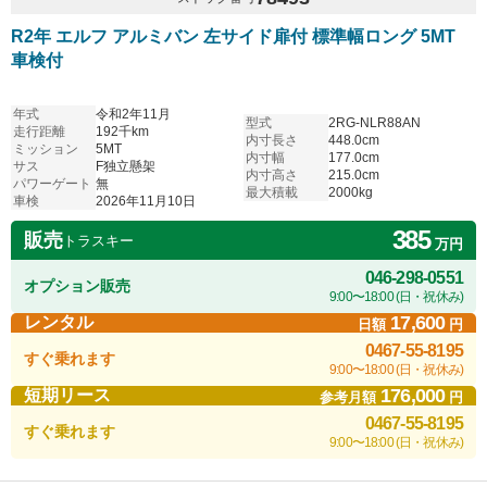
R2年 エルフ アルミバン 左サイド扉付 標準幅ロング 5MT
車検付
年式
令和2年11月
型式
2RG-NLR88AN
走行距離
192千km
内寸長さ
448.0cm
ミッション
5MT
内寸幅
177.0cm
サス
F独立懸架
内寸高さ
215.0cm
パワーゲート
無
最大積載
2000kg
車検
2026年11月10日
385
販売
トラスキー
万円
046-298-0551
オプション販売
9:00〜18:00 (日・祝休み)
17,600
レンタル
日額
円
0467-55-8195
すぐ乗れます
9:00〜18:00 (日・祝休み)
176,000
短期リース
参考月額
円
0467-55-8195
すぐ乗れます
9:00〜18:00 (日・祝休み)