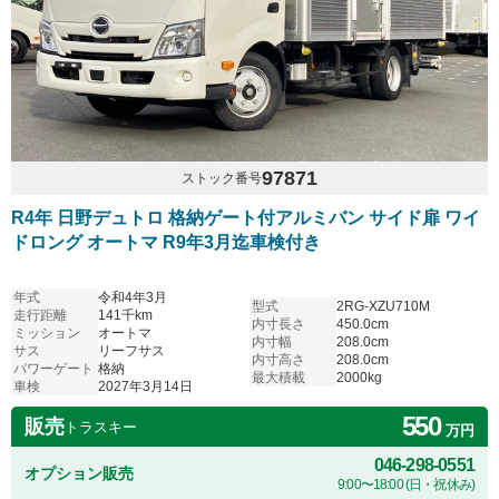
97871
ストック番号
R4年 日野デュトロ 格納ゲート付アルミバン サイド扉 ワイ
ドロング オートマ R9年3月迄車検付き
年式
令和4年3月
型式
2RG-XZU710M
走行距離
141千km
内寸長さ
450.0cm
ミッション
オートマ
内寸幅
208.0cm
サス
リーフサス
内寸高さ
208.0cm
パワーゲート
格納
最大積載
2000kg
車検
2027年3月14日
550
販売
トラスキー
万円
046-298-0551
オプション販売
9:00〜18:00 (日・祝休み)