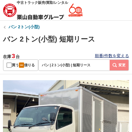
中古トラック販売/買取/レンタル
バン 2トン(小型)
バン 2トン(小型) 短期リース
3
順番/件数を変える
在庫
台
買う
借りる
バン | 2トン(小型) | 短期リース
変更