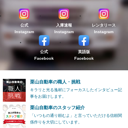
公式
入庫速報
レンタリース
Instagram
Instagram
Instagram
公式
英語版
Facebook
Facebook
栗山自動車の職人・挑戦
キラリと光る逸材にフォーカスしたインタビュー記
事をお届けします。
栗山自動車のスタッフ紹介
「いつもの通り頼むよ」と言っていただける信頼関
係作りを大切にしています。