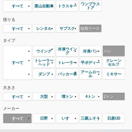
ワンプラス
栗山自動車
トラスキー
すべて
トア
借りる
レンタル
サブスク
短期リース
すべて
タイプ
冷凍ウイン
ウイング
冷凍バン
バン
グ
トレーラー
クレーン
トレーラー
平ボディー
すべて
ヘッド
セルフ
アームロー
ダンプ
パッカー車
ミキサー
ル
大きさ
大型
増トン
4トン
2トン
すべて
メーカー
日野
いすゞ
三菱ふそう
日産UD
すべて