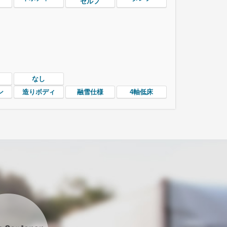
セルフ
なし
ン
造りボディ
融雪仕様
4軸低床