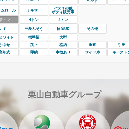
ヘッド
バスその他
ームロール
ミキサー
ボディ販売等
増トン
4トン
2トン
いすゞ
三菱ふそう
日産UD
その他
ミワイド
標準幅
大型
かぶせ
跳上
格納
垂直
引出
高年式
即納
車検あり
サイド扉
キースト
栗山自動車グループ