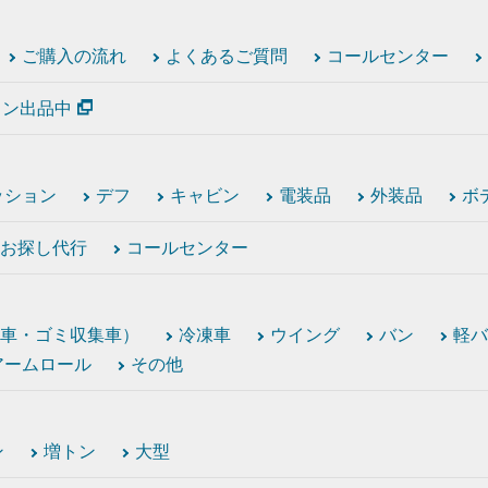
ご購入の流れ
よくあるご質問
コールセンター
ション出品中
ッション
デフ
キャビン
電装品
外装品
ボ
お探し代行
コールセンター
車・ゴミ収集車）
冷凍車
ウイング
バン
軽バ
アームロール
その他
ン
増トン
大型