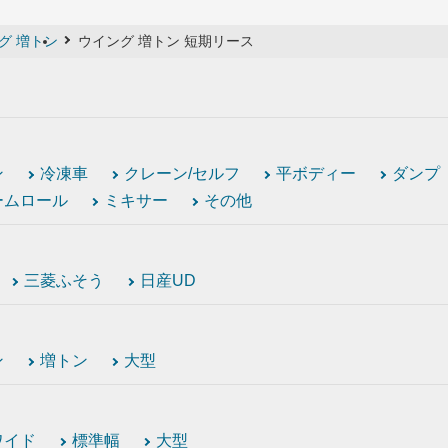
グ 増トン
ウイング 増トン 短期リース
ン
冷凍車
クレーン/セルフ
平ボディー
ダンプ
ームロール
ミキサー
その他
三菱ふそう
日産UD
ン
増トン
大型
ワイド
標準幅
大型