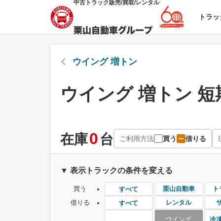
中古トラック販売/買取/レンタル
トラッ
ウイング 増トン
ウイング 増トン 
0
在庫
台
ご利用方法
買う
借りる
▼ 表示トラックの条件を変える
買う
栗山自動車
ト
すべて
借りる
レンタル
すべて
ウイング
冷