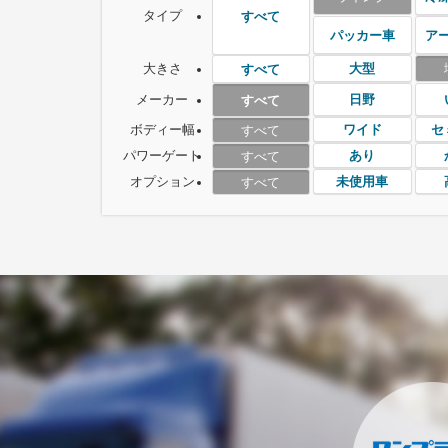
タイプ
すべて
パッカー車
ア
大きさ
大型
すべて
メーカー
日野
すべて
ボディー幅
ワイド
セ
すべて
パワーゲート
あり
すべて
オプション
未使用車
すべて