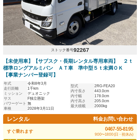
92267
ストック番号
【未使用車】【サブスク・長期レンタル専用車両】 ２ｔ
標準ロングアルミバン ＡＴ車 準中型５ｔ未満ＯＫ
【事業ナンバー登録可】
年式
令和8年3月
型式
2RG-FEA20
走行距離
1千km
内寸長さ
443.0cm
ミッション
デュオニック
内寸幅
178.0cm
サス
F独立懸架
内寸高さ
205.0cm
パワーゲート
無
最大積載
2000kg
車検
2028年3月11日
レンタル
料金お問い合わせ
0467-55-8195
すぐ乗れます
9:00〜18:00 (日・祝休み)