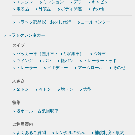
エンジン
ミッション
デフ
キャビン
電装品
外装品
ボディ関連
その他
トラック部品探しお探し代行
コールセンター
トラックレンタカー
タイプ
パッカー車（塵芥車・ゴミ収集車）
冷凍車
ウイング
バン
軽バン
トレーラーヘッド
トレーラー
平ボディー
アームロール
その他
大きさ
２トン
４トン
増トン
大型
特集
段ボール・古紙回収車
ご利用案内
よくあるご質問
レンタルの流れ
補償制度・規約