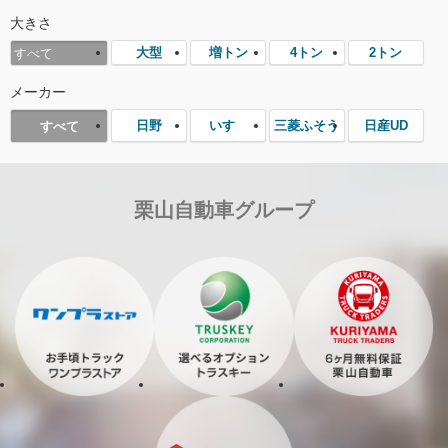
大きさ
大型
増トン
4トン
2トン
すべて
メーカー
日野
いすゞ
三菱ふそう
日産UD
すべて
栗山自動車グループ