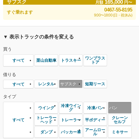
165,000
サブスク
月額
円〜
0467-55-8195
すぐ乗れます
9:00〜18:00 (日・祝休み)
▼ 表示トラックの条件を変える
買う
ワンプラス
栗山自動車
トラスキー
すべて
トア
借りる
レンタル
サブスク
短期リース
すべて
タイプ
冷凍ウイン
ウイング
冷凍バン
バン
グ
トレーラー
クレーン
トレーラー
平ボディー
すべて
ヘッド
セルフ
アームロー
ダンプ
パッカー車
ミキサー
ル