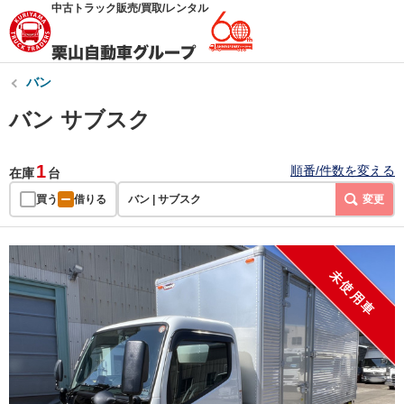
中古トラック販売/買取/レンタル
バン
バン サブスク
1
順番/件数を変える
在庫
台
買う
借りる
バン | サブスク
変更
未使用車