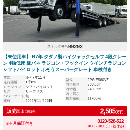
99292
ストック番号
【未使用車】 R7年 タダノ製ハイジャックセルフ 4段クレー
ン 4軸低床 板バネ ラジコン・フックイン ウインチラジコン
シフトパイロット ふそうスーパーグレート 車検付き
年式
令和7年11月
型式
2PG-FS80VZ
走行距離
1千km
内寸長さ
800.0cm
ミッション
シフトパイロット
内寸幅
249.0cm
サス
リーフサス
内寸高さ
--
パワーゲート
無
最大積載
11700kg
車検
2026年11月26日
2,585
販売
栗山自動車
万円
0120-528-522
6ヶ月保証付き
9:00〜18:00 (日・祝休み)