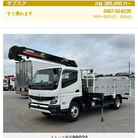
385,000
サブスク
月額
円〜
0467-55-8195
すぐ乗れます
9:00〜18:00 (日・祝休み)
98024
ストック番号