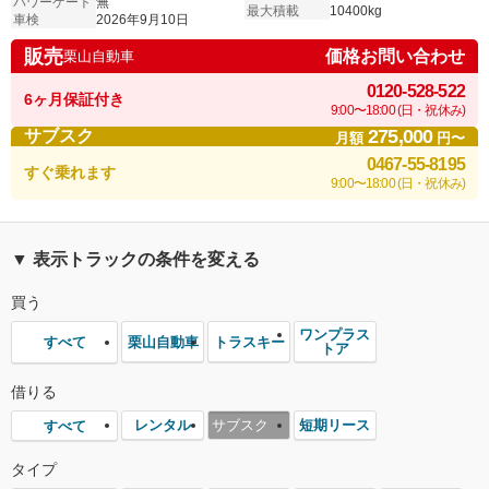
パワーゲート
無
最大積載
10400kg
車検
2026年9月10日
販売
価格お問い合わせ
栗山自動車
0120-528-522
6ヶ月保証付き
9:00〜18:00 (日・祝休み)
275,000
サブスク
月額
円〜
0467-55-8195
すぐ乗れます
9:00〜18:00 (日・祝休み)
▼ 表示トラックの条件を変える
買う
ワンプラス
栗山自動車
トラスキー
すべて
トア
借りる
レンタル
サブスク
短期リース
すべて
タイプ