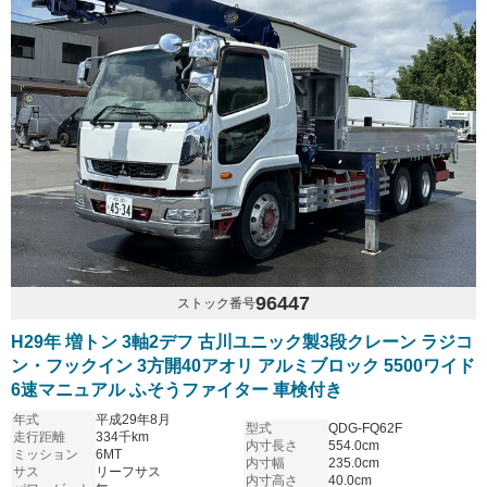
96447
ストック番号
H29年 増トン 3軸2デフ 古川ユニック製3段クレーン ラジコ
ン・フックイン 3方開40アオリ アルミブロック 5500ワイド
6速マニュアル ふそうファイター 車検付き
年式
平成29年8月
型式
QDG-FQ62F
走行距離
334千km
内寸長さ
554.0cm
ミッション
6MT
内寸幅
235.0cm
サス
リーフサス
内寸高さ
40.0cm