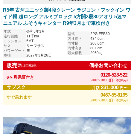
R5年 古河ユニック製4段クレーン ラジコン・フックイン ワ
イド幅 超ロング アルミブロック 5方開2段80アオリ 5速マ
ニュアル ふそうキャンター R9年3月まで車検付き
年式
令和5年3月
型式
2PG-FEB80
走行距離
11千km
内寸長さ
434.0cm
ミッション
5MT
内寸幅
208.0cm
サス
リーフサス
内寸高さ
80.0cm
パワーゲート
無
最大積載
2950kg
車検
2027年3月26日
販売
価格お問い合わせ
栗山自動車
0120-528-522
6ヶ月保証付き
9:00〜18:00 (日・祝休み)
231,000
サブスク
月額
円〜
0467-55-8195
すぐ乗れます
9:00〜18:00 (日・祝休み)