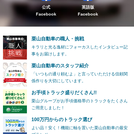
公式
英語版
Facebook
Facebook
栗山自動車の職人・挑戦
キラリと光る逸材にフォーカスしたインタビュー記
事をお届けします。
栗山自動車のスタッフ紹介
「いつもの通り頼むよ」と言っていただける信頼関
係作りを大切にしています。
お手頃トラック盛りだくさん!!
栗山グループがお手頃価格帯のトラックをたくさん
ご用意しました！
100万円からのトラック選び
よい品！安く！機能に軸を置いた栗山自動車の最安