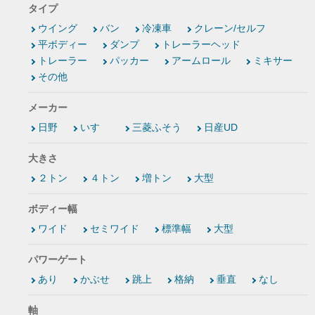
タイプ
ウイング
バン
冷凍車
クレーン/セルフ
平ボディー
ダンプ
トレーラーヘッド
トレーラー
パッカー
アームロール
ミキサー
その他
メーカー
日野
いすゞ
三菱ふそう
日産UD
大きさ
２トン
４トン
増トン
大型
ボディー幅
ワイド
セミワイド
標準幅
大型
パワーゲート
あり
かぶせ
跳上
格納
垂直
なし
軸