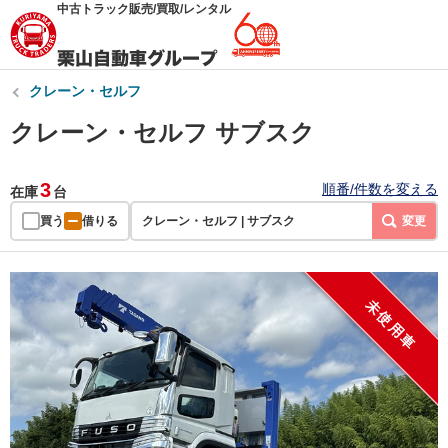
中古トラック販売/買取/レンタル
クレーン・セルフ
クレーン・セルフ サブスク
3
順番/件数を変える
在庫
台
買う
借りる
クレーン・セルフ | サブスク
変更
未使用車