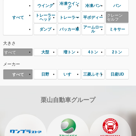
冷凍ウイン
ウイング
冷凍バン
バン
グ
トレーラー
クレーン
トレーラー
平ボディー
すべて
ヘッド
セルフ
アームロー
ダンプ
パッカー車
ミキサー
ル
大きさ
大型
増トン
4トン
2トン
すべて
メーカー
日野
いすゞ
三菱ふそう
日産UD
すべて
栗山自動車グループ