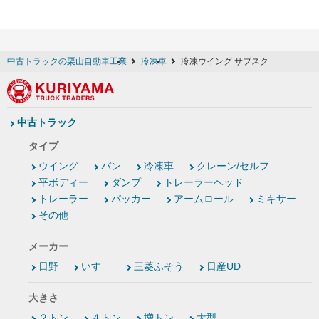
中古トラックの栗山自動車工業
冷凍車
冷凍ウイング サブスク
中古トラック
タイプ
ウイング
バン
冷凍車
クレーン/セルフ
平ボディー
ダンプ
トレーラーヘッド
トレーラー
パッカー
アームロール
ミキサー
その他
メーカー
日野
いすゞ
三菱ふそう
日産UD
大きさ
２トン
４トン
増トン
大型