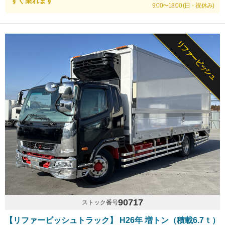
すぐ乗れます
9:00〜18:00 (日・祝休み)
リファービッシュ
90717
ストック番号
【リファービッシュトラック】 H26年 増トン（積載6.7ｔ）