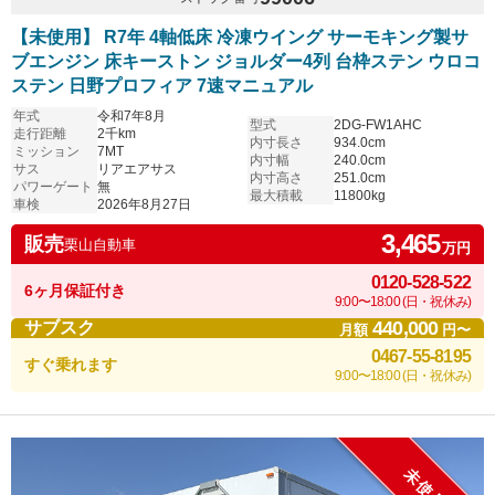
【未使用】 R7年 4軸低床 冷凍ウイング サーモキング製サ
ブエンジン 床キーストン ジョルダー4列 台枠ステン ウロコ
ステン 日野プロフィア 7速マニュアル
年式
令和7年8月
型式
2DG-FW1AHC
走行距離
2千km
内寸長さ
934.0cm
ミッション
7MT
内寸幅
240.0cm
サス
リアエアサス
内寸高さ
251.0cm
パワーゲート
無
最大積載
11800kg
車検
2026年8月27日
3,465
販売
栗山自動車
万円
0120-528-522
6ヶ月保証付き
9:00〜18:00 (日・祝休み)
440,000
サブスク
月額
円〜
0467-55-8195
すぐ乗れます
9:00〜18:00 (日・祝休み)