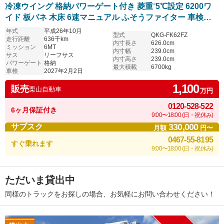
冷凍ウイング 格納パワーゲート付き 菱重⁻5℃設定 6200ワ
イド 板バネ 木床 6速マニュアル ふそうファイター 車検付
き
年式
平成26年10月
型式
QKG-FK62FZ
走行距離
636千km
内寸長さ
626.0cm
ミッション
6MT
内寸幅
239.0cm
サス
リーフサス
内寸高さ
239.0cm
パワーゲート
格納
最大積載
6700kg
車検
2027年2月2日
1,100
販売
栗山自動車
万円
0120-528-522
6ヶ月保証付き
9:00〜18:00 (日・祝休み)
330,000
サブスク
月額
円〜
0467-55-8195
すぐ乗れます
9:00〜18:00 (日・祝休み)
ただいま貸出中
同様のトラックをお探しの場合、お気軽にお問い合わせください！