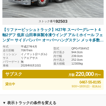
92503
ストック番号
【リファービッシュトラック】H27年 スーパーグレート 4
軸2デフ 低床 山田車体製冷凍ウイング アルミホイール フェ
ンダー サイドバンパー オーバーハングステン メッキ多数
リアエアサス 観音扉ウロコステン張 ステンレス床 予備車検
年式
平成27年4月
型式
QPG-FS64VZ
取得済み
走行距離
706千km
内寸長さ
944.0cm
ミッション
イノマット(2ペダル)
内寸幅
239.0cm
サス
リアエアサス
内寸高さ
252.0cm
パワーゲート
無
最大積載
12300kg
車検
2026年8月10日
220,000
サブスク
月額
円〜
0467-55-8195
貸出中
9:00〜18:00 (日・祝休み)
▼ 表示トラックの条件を変える