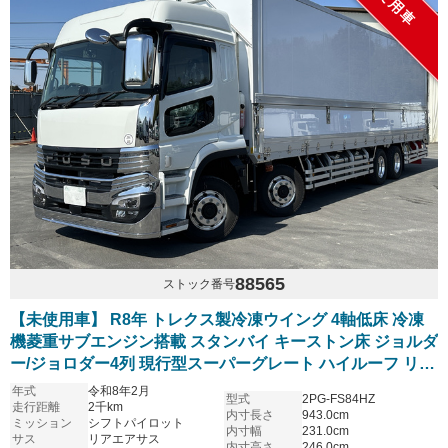
未使用車
88565
ストック番号
【未使用車】 R8年 トレクス製冷凍ウイング 4軸低床 冷凍
機菱重サブエンジン搭載 スタンバイ キーストン床 ジョルダ
ー/ジョロダー4列 現行型スーパーグレート ハイルーフ リア
エアサス アルミホイール シフトパイロット 6R20エンジン
年式
令和8年2月
型式
2PG-FS84HZ
車検付き
走行距離
2千km
内寸長さ
943.0cm
ミッション
シフトパイロット
内寸幅
231.0cm
サス
リアエアサス
内寸高さ
246.0cm