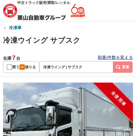
中古トラック販売/買取/レンタル
冷凍車
冷凍ウイング サブスク
7
順番/件数を変える
在庫
台
買う
借りる
冷凍ウイング | サブスク
変更
未使用車