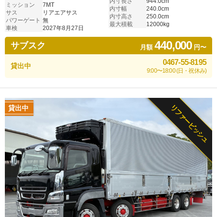
内寸長さ
944.0cm
ミッション
7MT
内寸幅
240.0cm
サス
リアエアサス
内寸高さ
250.0cm
パワーゲート
無
最大積載
12000kg
車検
2027年8月27日
440,000
サブスク
月額
円〜
0467-55-8195
貸出中
9:00〜18:00 (日・祝休み)
リファービッシュ
貸出中