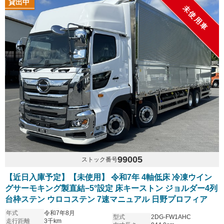
貸出中
未使用車
99005
ストック番号
【近日入庫予定】【未使用】 令和7年 4軸低床 冷凍ウイン
グサーモキング製直結−5°設定 床キーストン ジョルダー4列
台枠ステン ウロコステン 7速マニュアル 日野プロフィア
年式
令和7年8月
型式
2DG-FW1AHC
走行距離
3千km