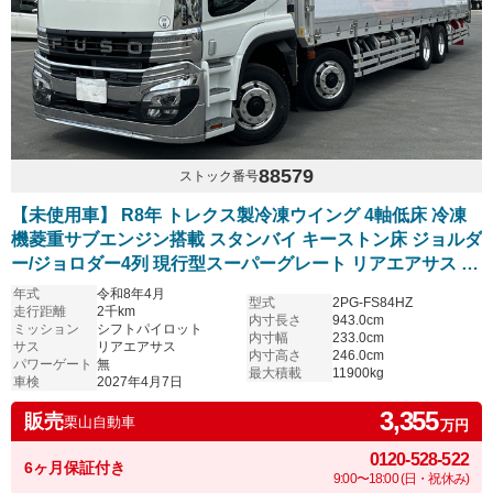
88579
ストック番号
【未使用車】 R8年 トレクス製冷凍ウイング 4軸低床 冷凍
機菱重サブエンジン搭載 スタンバイ キーストン床 ジョルダ
ー/ジョロダー4列 現行型スーパーグレート リアエアサス ア
ルミホイール シフトパイロット 6R20エンジン 車検付き
年式
令和8年4月
型式
2PG-FS84HZ
走行距離
2千km
内寸長さ
943.0cm
ミッション
シフトパイロット
内寸幅
233.0cm
サス
リアエアサス
内寸高さ
246.0cm
パワーゲート
無
最大積載
11900kg
車検
2027年4月7日
3,355
販売
栗山自動車
万円
0120-528-522
6ヶ月保証付き
9:00〜18:00 (日・祝休み)