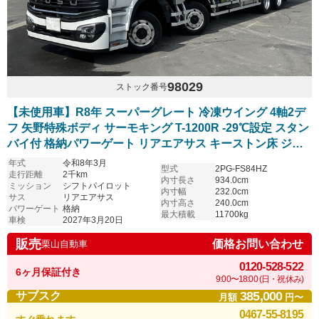
98029
ストック番号
【未使用車】R8年 スーパーグレート 冷凍ウイング 4軸2デ
フ 矢野特殊ボディ サーモキング T-1200R -29℃設定 スタン
バイ付 格納パワーゲート リアエアサス キーストン床 ジョ
ルダー/ジョロダー4列 シフトパイロット 車検付
年式
令和8年3月
型式
2PG-FS84HZ
走行距離
2千km
内寸長さ
934.0cm
ミッション
シフトパイロット
内寸幅
232.0cm
サス
リアエアサス
内寸高さ
240.0cm
パワーゲート
格納
最大積載
11700kg
車検
2027年3月20日
販売
価格お問い合わせ
栗山自動車
0120-528-522
6ヶ月保証付き
9:00〜18:00 (日・祝休み)
385,000
サブスク
月額
円〜
0467-55-8195