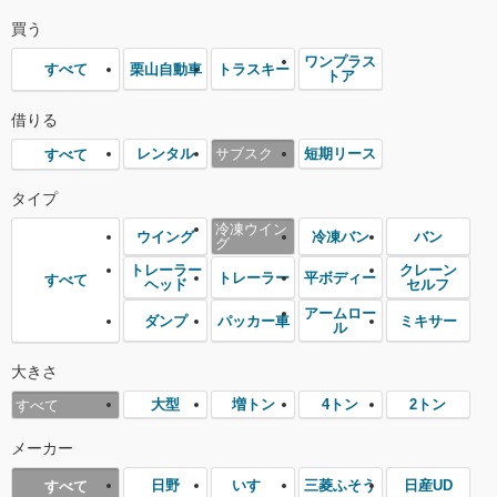
買う
ワンプラス
栗山自動車
トラスキー
すべて
トア
借りる
レンタル
サブスク
短期リース
すべて
タイプ
冷凍ウイン
ウイング
冷凍バン
バン
グ
トレーラー
クレーン
トレーラー
平ボディー
すべて
ヘッド
セルフ
アームロー
ダンプ
パッカー車
ミキサー
ル
大きさ
大型
増トン
4トン
2トン
すべて
メーカー
日野
いすゞ
三菱ふそう
日産UD
すべて