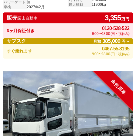
パワーゲート
無
最大積載
11900kg
車検
2027年2月
3,355
販売
栗山自動車
万円
0120-528-522
6ヶ月保証付き
9:00〜18:00 (日・祝休み)
385,000
サブスク
月額
円〜
0467-55-8195
すぐ乗れます
9:00〜18:00 (日・祝休み)
未使用車