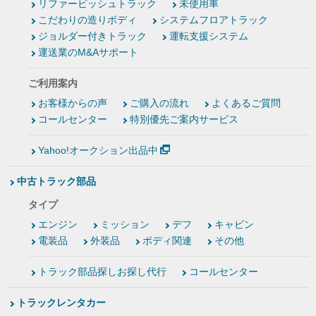
リファービッシュトラック
未使用車
こだわりの造りボディ
システムフロアトラック
ジョルダー付きトラック
運転支援システム
運送業のM&Aサポート
ご利用案内
お客様からの声
ご購入の流れ
よくあるご質問
コールセンター
特別優先ご案内サービス
Yahoo!オークション出品中
中古トラック部品
タイプ
エンジン
ミッション
デフ
キャビン
電装品
外装品
ボディ関連
その他
トラック部品探しお探し代行
コールセンター
トラックレンタカー