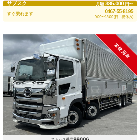
385,000
サブスク
月額
円〜
0467-55-8195
すぐ乗れます
9:00〜18:00 (日・祝休み)
未使用車
99006
ストック番号