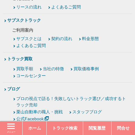
リースの流れ
よくあるご質問
サブスクトラック
ご利用案内
サブスクとは
契約の流れ
料金形態
よくあるご質問
トラック買取
買取手順
当社の特徴
買取価格事例
コールセンター
ブログ
プロの視点で語る！失敗しないトラック選び／成功するト
ラック売却
栗山自動車の職人・挑戦
スタッフブログ
公式Facebook
ホーム
トラック検索
閲覧履歴
問合せ
お客様の声
メニュー