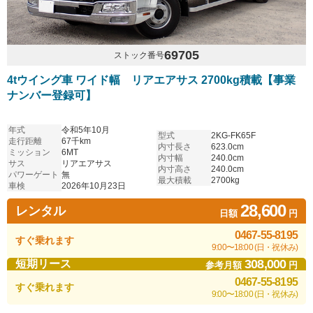
69705
ストック番号
4tウイング車 ワイド幅 リアエアサス 2700kg積載【事業
ナンバー登録可】
年式
令和5年10月
型式
2KG-FK65F
走行距離
67千km
内寸長さ
623.0cm
ミッション
6MT
内寸幅
240.0cm
サス
リアエアサス
内寸高さ
240.0cm
パワーゲート
無
最大積載
2700kg
車検
2026年10月23日
28,600
レンタル
日額
円
0467-55-8195
すぐ乗れます
9:00〜18:00 (日・祝休み)
308,000
短期リース
参考月額
円
0467-55-8195
すぐ乗れます
9:00〜18:00 (日・祝休み)