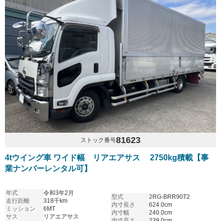
81623
ストック番号
4tウイング車 ワイド幅 リアエアサス 2750kg積載【事
業ナンバーレンタル可】
年式
令和3年2月
型式
2RG-BRR90T2
走行距離
318千km
内寸長さ
624.0cm
ミッション
6MT
内寸幅
240.0cm
サス
リアエアサス
内寸高さ
239.0cm