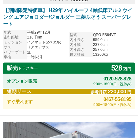
【期間限定特価車】 H29年 ハイルーフ 4軸低床アルミウイ
ング エアジョロダー/ジョルダー 三菱ふそう スーパーグレ
ート
年式
平成29年12月
型式
QPG-FS64VZ
走行距離
216千km
内寸長さ
959.0cm
ミッション
イノマット(2ペダル)
内寸幅
237.0cm
サス
リアエアサス
内寸高さ
257.0cm
パワーゲート
無
最大積載
13200kg
車検
一時抹消
528
販売
トラスキー
万円
0120-528-828
オプション販売
9:00〜18:00 (日・祝休み)
220,000
短期リース
参考月額
円
0467-55-8195
すぐ乗れます
9:00〜18:00 (日・祝休み)