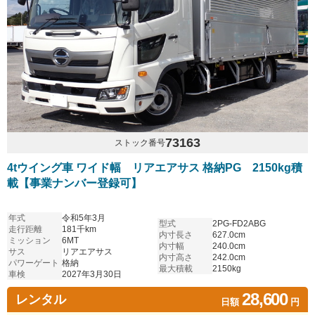
73163
ストック番号
4tウイング車 ワイド幅 リアエアサス 格納PG 2150kg積
載【事業ナンバー登録可】
年式
令和5年3月
型式
2PG-FD2ABG
走行距離
181千km
内寸長さ
627.0cm
ミッション
6MT
内寸幅
240.0cm
サス
リアエアサス
内寸高さ
242.0cm
パワーゲート
格納
最大積載
2150kg
車検
2027年3月30日
28,600
レンタル
日額
円