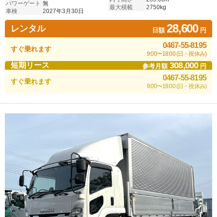
パワーゲート
無
最大積載
2750kg
車検
2027年3月30日
28,600
レンタル
日額
円
0467-55-8195
すぐ乗れます
9:00〜18:00 (日・祝休み)
308,000
短期リース
参考月額
円
0467-55-8195
すぐ乗れます
9:00〜18:00 (日・祝休み)