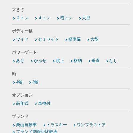
大きさ
２トン
４トン
増トン
大型
ボディー幅
ワイド
セミワイド
標準幅
大型
パワーゲート
あり
かぶせ
跳上
格納
垂直
なし
軸
4軸
3軸
オプション
高年式
車検付
ブランド
栗山自動車
トラスキー
ワンプラストア
ブランド別保証比較表