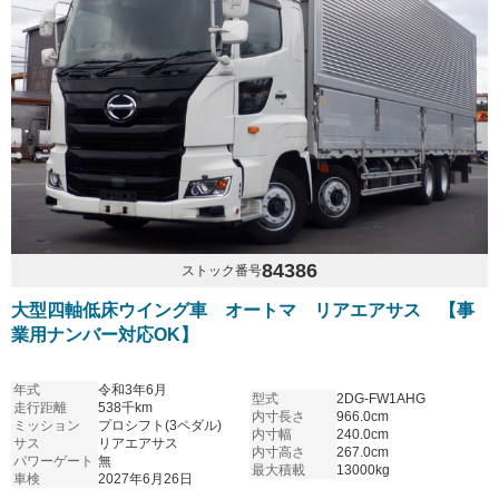
84386
ストック番号
大型四軸低床ウイング車 オートマ リアエアサス 【事
業用ナンバー対応OK】
年式
令和3年6月
型式
2DG-FW1AHG
走行距離
538千km
内寸長さ
966.0cm
ミッション
プロシフト(3ペダル)
内寸幅
240.0cm
サス
リアエアサス
内寸高さ
267.0cm
パワーゲート
無
最大積載
13000kg
車検
2027年6月26日