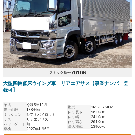
70106
ストック番号
大型四軸低床ウイング車 リアエアサス【事業ナンバー登
録可】
年式
令和5年12月
型式
2PG-FS74HZ
走行距離
188千km
内寸長さ
961.0cm
ミッション
シフトパイロット
内寸幅
241.0cm
サス
リアエアサス
内寸高さ
264.0cm
パワーゲート
無
最大積載
13900kg
車検
2027年1月6日