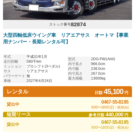
82874
ストック番号
大型四軸低床ウイング車 リアエアサス オートマ【事業
用ナンバー・長期レンタル可】
年式
平成31年1月
型式
2DG-FW1AHG
走行距離
580千km
内寸長さ
966.0cm
ミッション
プロシフト(3ペダル)
内寸幅
238.0cm
サス
リアエアサス
内寸高さ
267.0cm
パワーゲート
無
最大積載
13600kg
車検
2027年4月24日
45,100
レンタル
日額
円
0467-55-8195
貸出中
9:00〜18:00 (日・祝休み)
440,000
短期リース
参考月額
円
0467-55-8195
貸出中
9:00〜18:00 (日・祝休み)