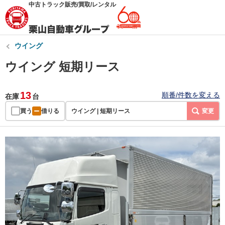
中古トラック販売/買取/レンタル
ウイング
ウイング 短期リース
13
順番/件数を変える
在庫
台
買う
借りる
ウイング | 短期リース
変更