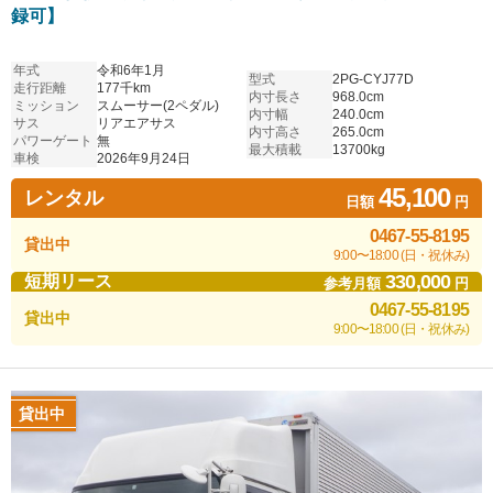
録可】
年式
令和6年1月
型式
2PG-CYJ77D
走行距離
177千km
内寸長さ
968.0cm
ミッション
スムーサー(2ペダル)
内寸幅
240.0cm
サス
リアエアサス
内寸高さ
265.0cm
パワーゲート
無
最大積載
13700kg
車検
2026年9月24日
45,100
レンタル
日額
円
0467-55-8195
貸出中
9:00〜18:00 (日・祝休み)
330,000
短期リース
参考月額
円
0467-55-8195
貸出中
9:00〜18:00 (日・祝休み)
貸出中