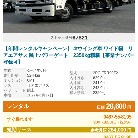
67821
ストック番号
【年間レンタルキャンペーン】 4tウイング車 ワイド幅 リ
アエアサス 跳上パワーゲート 2350kg積載【事業ナンバー
登録可】
年式
令和4年6月
型式
2PG-FRR90T2
走行距離
52千km
内寸長さ
629.0cm
ミッション
6MT
内寸幅
241.0cm
サス
リアエアサス
内寸高さ
243.0cm
パワーゲート
跳上
最大積載
2350kg
車検
2027年6月27日
28,600
レンタル
日額
円
0467-55-8195
すぐ乗れます
9:00〜18:00 (日・祝休み)
264,000
短期リース
参考月額
円
0467-55-8195