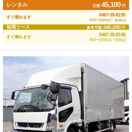
45,100
レンタル
日額
円
0467-55-8195
すぐ乗れます
9:00〜18:00 (日・祝休み)
440,000
短期リース
参考月額
円
0467-55-8195
すぐ乗れます
9:00〜18:00 (日・祝休み)