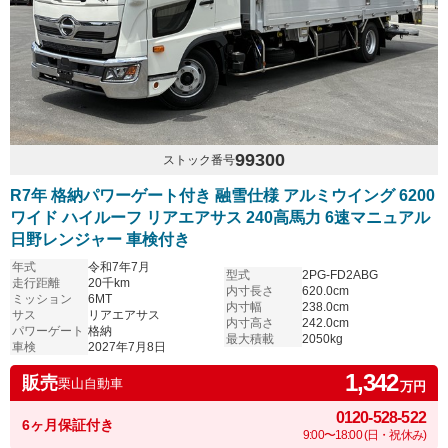
99300
ストック番号
R7年 格納パワーゲート付き 融雪仕様 アルミウイング 6200
ワイド ハイルーフ リアエアサス 240高馬力 6速マニュアル
日野レンジャー 車検付き
年式
令和7年7月
型式
2PG-FD2ABG
走行距離
20千km
内寸長さ
620.0cm
ミッション
6MT
内寸幅
238.0cm
サス
リアエアサス
内寸高さ
242.0cm
パワーゲート
格納
最大積載
2050kg
車検
2027年7月8日
1,342
販売
栗山自動車
万円
0120-528-522
6ヶ月保証付き
9:00〜18:00 (日・祝休み)