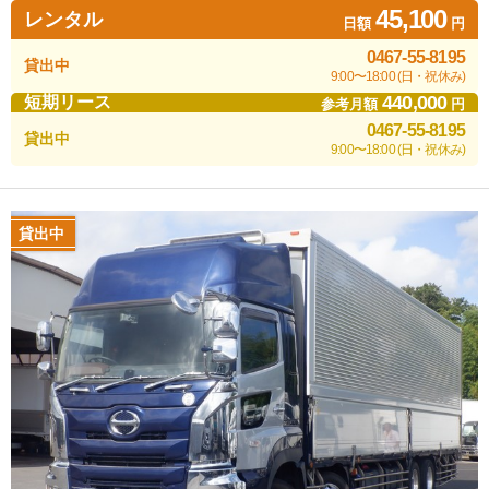
45,100
レンタル
日額
円
0467-55-8195
貸出中
9:00〜18:00 (日・祝休み)
440,000
短期リース
参考月額
円
0467-55-8195
貸出中
9:00〜18:00 (日・祝休み)
貸出中