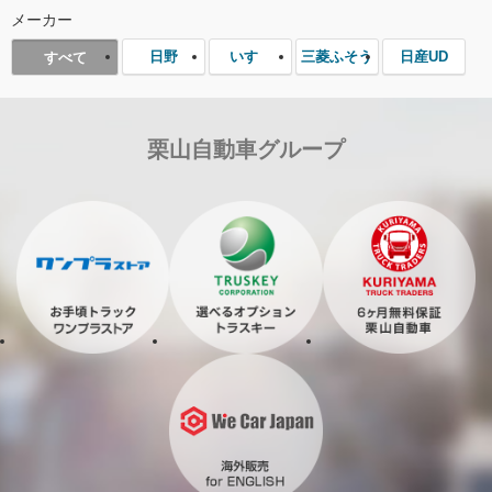
メーカー
日野
いすゞ
三菱ふそう
日産UD
すべて
栗山自動車グループ