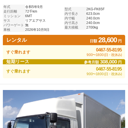
年式
令和5年9月
型式
2KG-FK65F
走行距離
72千km
内寸長さ
623.0cm
ミッション
6MT
内寸幅
240.0cm
サス
リアエアサス
内寸高さ
240.0cm
パワーゲート
無
最大積載
2700kg
車検
2026年10月9日
28,600
レンタル
日額
円
0467-55-8195
すぐ乗れます
9:00〜18:00 (日・祝休み)
308,000
短期リース
参考月額
円
0467-55-8195
すぐ乗れます
9:00〜18:00 (日・祝休み)