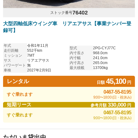
76402
ストック番号
大型四軸低床ウイング車 リアエアサス【事業ナンバー登
録可】
年式
令和1年11月
型式
2PG-CYJ77C
走行距離
552千km
内寸長さ
968.0cm
ミッション
7MT
内寸幅
241.0cm
サス
リアエアサス
内寸高さ
265.0cm
パワーゲート
無
最大積載
13700kg
車検
2027年2月9日
45,100
レンタル
日額
円
0467-55-8195
すぐ乗れます
9:00〜18:00 (日・祝休み)
330,000
短期リース
参考月額
円
0467-55-8195
すぐ乗れます
9:00〜18:00 (日・祝休み)
ただいま貸出中