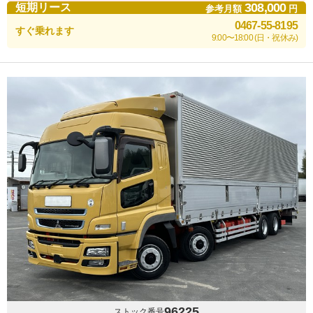
308,000
短期リース
参考月額
円
0467-55-8195
すぐ乗れます
9:00〜18:00 (日・祝休み)
96225
ストック番号