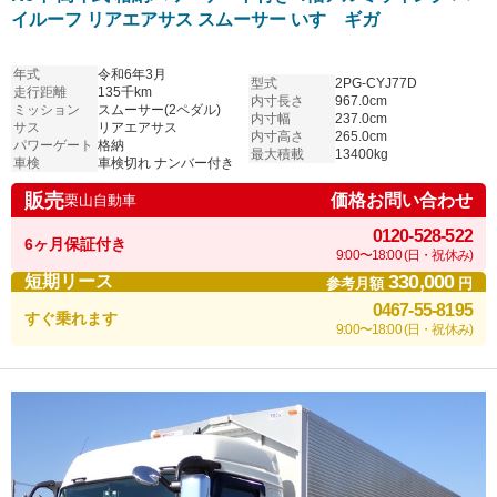
イルーフ リアエアサス スムーサー いすゞギガ
年式
令和6年3月
型式
2PG-CYJ77D
走行距離
135千km
内寸長さ
967.0cm
ミッション
スムーサー(2ペダル)
内寸幅
237.0cm
サス
リアエアサス
内寸高さ
265.0cm
パワーゲート
格納
最大積載
13400kg
車検
車検切れ ナンバー付き
販売
価格お問い合わせ
栗山自動車
0120-528-522
6ヶ月保証付き
9:00〜18:00 (日・祝休み)
330,000
短期リース
参考月額
円
0467-55-8195
すぐ乗れます
9:00〜18:00 (日・祝休み)