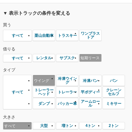
▼ 表示トラックの条件を変える
買う
ワンプラス
栗山自動車
トラスキー
すべて
トア
借りる
レンタル
サブスク
短期リース
すべて
タイプ
冷凍ウイン
ウイング
冷凍バン
バン
グ
トレーラー
クレーン
トレーラー
平ボディー
すべて
ヘッド
セルフ
アームロー
ダンプ
パッカー車
ミキサー
ル
大きさ
大型
増トン
4トン
2トン
すべて