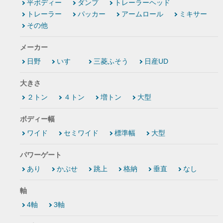
平ボディー
ダンプ
トレーラーヘッド
トレーラー
パッカー
アームロール
ミキサー
その他
メーカー
日野
いすゞ
三菱ふそう
日産UD
大きさ
２トン
４トン
増トン
大型
ボディー幅
ワイド
セミワイド
標準幅
大型
パワーゲート
あり
かぶせ
跳上
格納
垂直
なし
軸
4軸
3軸