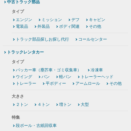
中古トラック部品
タイプ
エンジン
ミッション
デフ
キャビン
電装品
外装品
ボディ関連
その他
トラック部品探しお探し代行
コールセンター
トラックレンタカー
タイプ
パッカー車（塵芥車・ゴミ収集車）
冷凍車
ウイング
バン
軽バン
トレーラーヘッド
トレーラー
平ボディー
アームロール
その他
大きさ
２トン
４トン
増トン
大型
特集
段ボール・古紙回収車