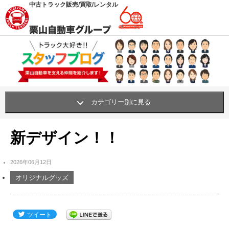
中古トラック販売/買取/レンタル
カテゴリー別に見る
栗山自動車の職人・挑戦
(62)
新デザイン！！
買い物・おすすめ・グッズ
(341)
2026年06月12日
笑顔プロジェクト
(42)
オリジナルグッズ
社内行事・研修
(311)
社内環境UP!
(261)
ツイート