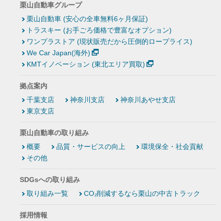
栗山自動車グループ
栗山自動車 (安心の全車無料6ヶ月保証)
トラスキー (お手ごろ価格で豊富なオプション)
ワンプラストア (現状販売だから圧倒的ロープライス)
We Car Japan(海外)
KMTイノベーション (東北エリア買取)
拠点案内
千葉支店
神奈川支店
神奈川あやせ支店
東京支店
栗山自動車の取り組み
概要
品質・サービスの向上
環境保全・社会貢献
その他
SDGsへの取り組み
取り組み一覧
CO₂削減するなら栗山の中古トラック
採用情報