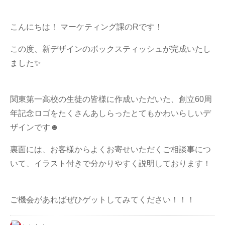
懇親会
(118)
家族
こんにちは！ マーケティング課のRです！
(317)
トラック
この度、新デザインのボックスティッシュが完成いたし
(249)
ました✨
どうぶつ
(199)
つぶやき
(1101)
関東第一高校の生徒の皆様に作成いただいた、創立60周
グルメ
年記念ロゴをたくさんあしらったとてもかわいらしいデ
(473)
ザインです☻
お客さま
(248)
裏面には、お客様からよくお寄せいただくご相談事につ
お出かけ
(766)
いて、イラスト付きで分かりやすく説明しております！
オリジナルグッズ
(41)
ありがとうの輪
ご機会があればぜひゲットしてみてください！！！
(51)