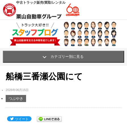
中古トラック販売/買取/レンタル
カテゴリー別に見る
栗山自動車の職人・挑戦
(62)
船橋三番瀬公園にて
買い物・おすすめ・グッズ
(341)
2026年06月15日
笑顔プロジェクト
(42)
つぶやき
社内行事・研修
(311)
社内環境UP!
(261)
ツイート