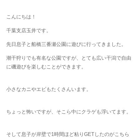
懇親会
(118)
家族
こんにちは！
(317)
トラック
千葉支店玉井です。
(249)
どうぶつ
(199)
先日息子と船橋三番瀬公園に遊びに行ってきました。
つぶやき
(1101)
潮干狩りでも有名な公園ですが、とても広い干潟で自由
に磯遊びを楽しむことができます。
グルメ
(473)
お客さま
(248)
小さなカニやエビもたくさんいます。
お出かけ
(766)
オリジナルグッズ
(41)
ちょっと怖いですが、そこら中にクラゲも浮いてます。
ありがとうの輪
(51)
そして息子が岸壁で1時間ほど粘りGETしたのがこちら