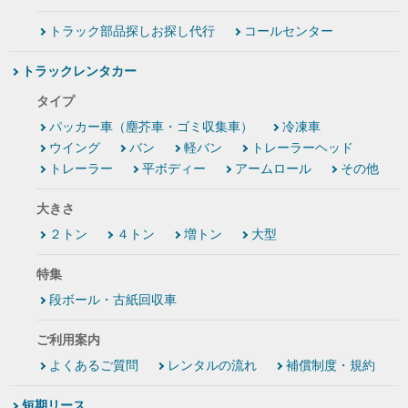
トラック部品探しお探し代行
コールセンター
トラックレンタカー
タイプ
パッカー車（塵芥車・ゴミ収集車）
冷凍車
ウイング
バン
軽バン
トレーラーヘッド
トレーラー
平ボディー
アームロール
その他
大きさ
２トン
４トン
増トン
大型
特集
段ボール・古紙回収車
ご利用案内
よくあるご質問
レンタルの流れ
補償制度・規約
短期リース