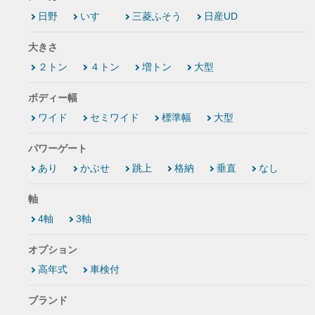
日野
いすゞ
三菱ふそう
日産UD
大きさ
２トン
４トン
増トン
大型
ボディー幅
ワイド
セミワイド
標準幅
大型
パワーゲート
あり
かぶせ
跳上
格納
垂直
なし
軸
4軸
3軸
オプション
高年式
車検付
ブランド