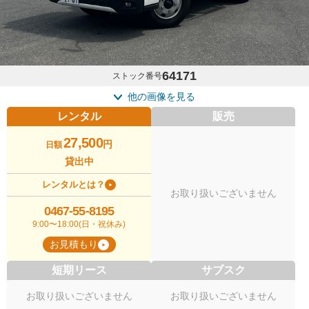
64171
ストック番号
他の画像を見る
レンタル
販売
27,500
円
日額
貸出中
レンタルとは？
お取り扱いございません
0467-55-8195
9:00〜18:00(日・祝休み)
お見積もり
短期リース
サブスク
お取り扱いございません
お取り扱いございません