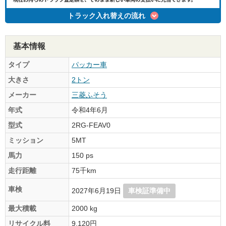
トラック入れ替えの流れ
基本情報
タイプ
パッカー車
大きさ
2トン
メーカー
三菱ふそう
年式
令和4年6月
型式
2RG-FEAV0
ミッション
5MT
馬力
150 ps
走行距離
75千km
車検
2027年6月19日
車検証準備中
最大積載
2000 kg
リサイクル料
9,120円