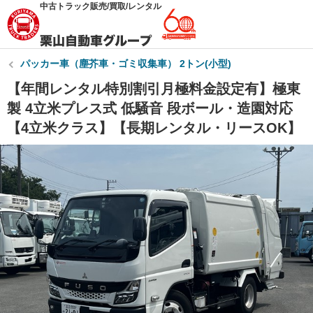
中古トラック販売/買取/レンタル
パッカー車（塵芥車・ゴミ収集車） 2トン(小型)
【年間レンタル特別割引月極料金設定有】極東
製 4立米プレス式 低騒音 段ボール・造園対応
【4立米クラス】【長期レンタル・リースOK】