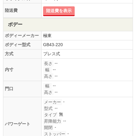
陸送費
陸送費を表示
ボデー
ボディーメーカー
極東
ボディー型式
GB43-220
方式
プレス式
--
長さ
--
内寸
幅
--
高さ
--
幅
門口
--
高さ
-
メーカー
--
型式
無
タイプ
--
昇降能力
パワーゲート
-
開閉
-
ストッパー