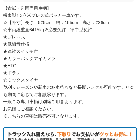
【古紙・造園専用車輌】
極東製4.3立米プレス式パッカー車です。
☆【外寸】長さ：525cm 幅：185cm 高さ：226cm
☆車両総重量6415kg※必要免許：準中型免許
★プレス式
★低騒音仕様
★連続スイッチ付
★カラーバックアイカメラ
★ETC
★ドラレコ
☆ミックスタイヤ
草刈りシーズンや新車の納車待ちなど長期レンタル可能です。料金
も期間に応じてご相談承ります。
一般ごみ専用車輌は別途ご用意あります。
お気軽にご相談ください。
※こちらの車輌は販売不可となります。