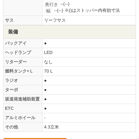
--(--)
奥行き
--(--)
※()はストッパー内有効寸法
幅
サス
リーフサス
装備
バックアイ
●
ヘッドランプ
LED
リターダー
なし
燃料タンク+Ｌ
70 L
ラジオ
●
ターボ
●
坂道発進補助装置
●
ETC
●
アルミホイール
-
その他
4.3立米