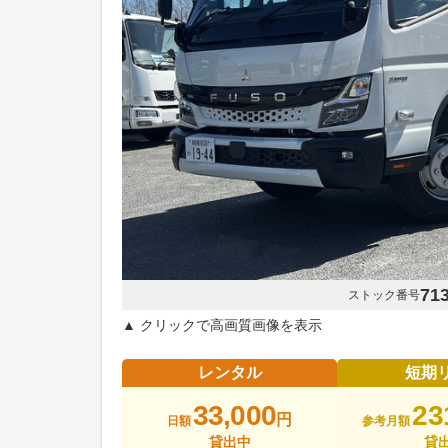
71
ストック番号
▲ クリックで高画質画像を表示
レンタル
短期
33,000
23
円
日額
参考月額
貸出中
貸