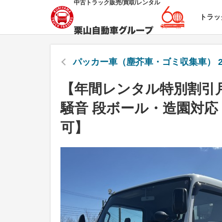
中古トラック販売/買取/レンタル
トラッ
パッカー車（塵芥車・ゴミ収集車） 2
【年間レンタル特別割引月
騒音 段ボール・造園対応
可】