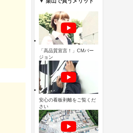
▼ 栗山で買うメリット
「高品質宣言！」CMバー
ジョン
安心の看板剥離をご覧くだ
さい