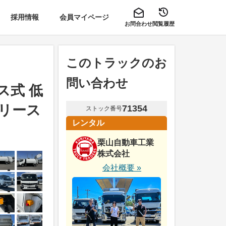
採用情報
会員マイページ
お問合わせ
閲覧履歴
このトラックのお
問い合わせ
ス式 低
・リース
71354
ストック番号
レンタル
栗山自動車工業
株式会社
会社概要 »