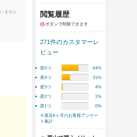
いません
閲覧履歴
ボタンで削除できます
271件のカスタマーレ
ビュー
星5つ
64%
星4つ
31%
星3つ
4%
星2つ
1%
星1つ
0%
※直近6ヶ月のお客様アンケー
ト集計