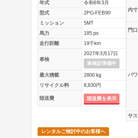
年式
令和6年3月
内寸
型式
2PG-FEB90
ミッション
5MT
門口
馬力
185 ps
走行距離
19千km
2027年3月17日
車検
車検証準備中
パワ
最大積載
2800 kg
リサイクル料
8,830円
陸送費
陸送費を表示
サス
レンタルご検討中のお客様へ