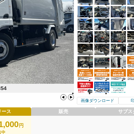
354
画像ダウンロード
リース
販売
サブス
1,000
円
出中