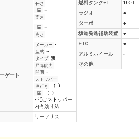
--
燃料タンク+Ｌ
100 L
長さ
--
幅
ラジオ
●
--
高さ
ターボ
●
--
幅
坂道発進補助装置
●
--
高さ
ETC
●
-
メーカー
--
型式
アルミホイール
-
無
タイプ
その他
--
昇降能力
-
開閉
ーゲート
-
ストッパー
--(--)
奥行き
--(--)
幅
※()はストッパー
内有効寸法
リーフサス