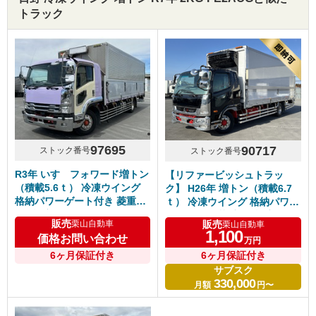
トラック
97695
90717
ストック番号
ストック番号
R3年 いすゞフォワード増トン
【リファービッシュトラッ
（積載5.6ｔ） 冷凍ウイング
ク】 H26年 増トン（積載6.7
格納パワーゲート付き 菱重
ｔ） 冷凍ウイング 格納パワー
⁻5℃設定 6200ワイド リアエア
ゲート付き 菱重⁻5℃設定 6200
販売
販売
栗山自動車
栗山自動車
サス ステン・メッキパーツ多
ワイド 板バネ 木床 6速マニュ
1,100
価格お問い合わせ
万円
数 アルミホイール 6速マニュ
アル ふそうファイター 車検付
アル 車検付き
6ヶ月保証付き
き
6ヶ月保証付き
サブスク
330,000
月額
円〜