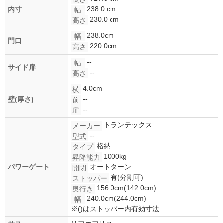
238.0 cm
内寸
幅
230.0 cm
高さ
238.0cm
幅
門口
220.0cm
高さ
--
幅
サイド扉
--
高さ
4.0cm
横
--
壁(厚さ)
前
--
扉
トランテックス
メーカー
--
型式
格納
タイプ
1000kg
昇降能力
パワーゲート
オートターン
開閉
有(分割可)
ストッパー
156.0cm(142.0cm)
奥行き
240.0cm(244.0cm)
幅
※()はストッパー内有効寸法