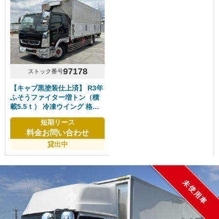
97178
ストック番号
【キャブ黒塗装仕上済】 R3年
ふそうファイター増トン（積
載5.5ｔ） 冷凍ウイング 格納
パワーゲート付き 菱重⁻30℃設
短期リース
定 6200ワイド リアエアサス
料金お問い合わせ
ステン・メッキパーツ多数 ア
ルミホイール 6速マニュアル
貸出中
車検付き
未使用車