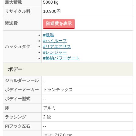
最大積載
5800 kg
リサイクル料
10,900円
陸送費
陸送費を表示
#低温
#ハイルーフ
ハッシュタグ
#リアエアサス
#レンジャー
#格納パワーゲート
ボデー
ジョルダーレール
--
ボディーメーカー
トランテックス
ボディー型式
--
床
アルミ
ラッシング
2 段
内フック左右
--
717.0 cm
長さ