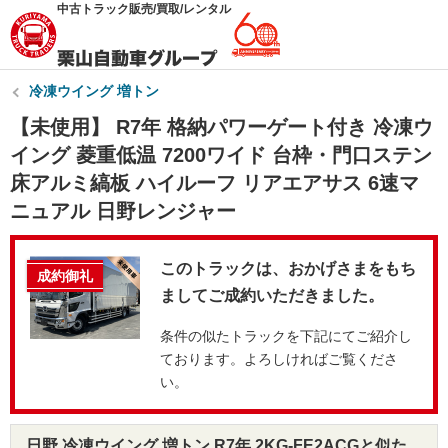
中古トラック販売/買取/レンタル
冷凍ウイング 増トン
【未使用】 R7年 格納パワーゲート付き 冷凍ウ
イング 菱重低温 7200ワイド 台枠・門口ステン
床アルミ縞板 ハイルーフ リアエアサス 6速マ
ニュアル 日野レンジャー
このトラックは、おかげさまをもち
成約御礼
ましてご成約いただきました。
条件の似たトラックを下記にてご紹介し
ております。よろしければご覧くださ
い。
日野 冷凍ウイング 増トン R7年 2KG-FE2ACGと似た