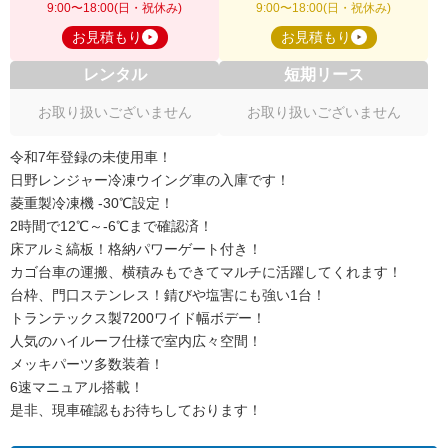
9:00〜18:00(日・祝休み)
9:00〜18:00(日・祝休み)
お見積もり
お見積もり
レンタル
短期リース
お取り扱いございません
お取り扱いございません
令和7年登録の未使用車！
日野レンジャー冷凍ウイング車の入庫です！
菱重製冷凍機 -30℃設定！
2時間で12℃～-6℃まで確認済！
床アルミ縞板！格納パワーゲート付き！
カゴ台車の運搬、横積みもできてマルチに活躍してくれます！
台枠、門口ステンレス！錆びや塩害にも強い1台！
トランテックス製7200ワイド幅ボデー！
人気のハイルーフ仕様で室内広々空間！
メッキパーツ多数装着！
6速マニュアル搭載！
是非、現車確認もお待ちしております！