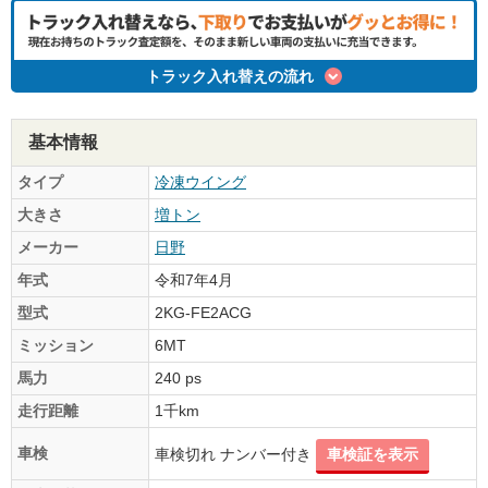
トラック入れ替えの流れ
基本情報
タイプ
冷凍ウイング
大きさ
増トン
メーカー
日野
年式
令和7年4月
型式
2KG-FE2ACG
ミッション
6MT
馬力
240 ps
走行距離
1千km
車検
車検切れ ナンバー付き
車検証を表示