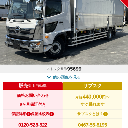
95699
ストック番号
他の画像を見る
販売
サブスク
栗山自動車
価格お問い合わせ
440,000
円〜
月額
6ヶ月保証付き
すぐ乗れます
保証詳細
保証比較表
サブスクとは？
0120-528-522
0467-55-8195