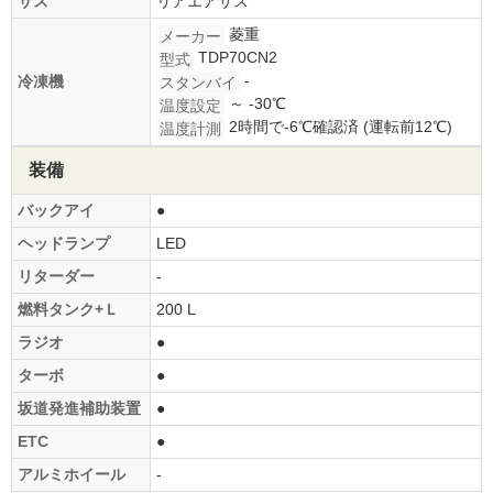
サス
リアエアサス
菱重
メーカー
TDP70CN2
型式
-
冷凍機
スタンバイ
～ -30℃
温度設定
2時間で-6℃確認済 (運転前12℃)
温度計測
装備
バックアイ
●
ヘッドランプ
LED
リターダー
-
燃料タンク+Ｌ
200 L
ラジオ
●
ターボ
●
坂道発進補助装置
●
ETC
●
アルミホイール
-