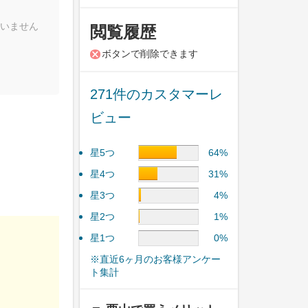
いません
閲覧履歴
ボタンで削除できます
271件のカスタマーレ
ビュー
星5つ
64%
星4つ
31%
星3つ
4%
星2つ
1%
星1つ
0%
※直近6ヶ月のお客様アンケー
ト集計