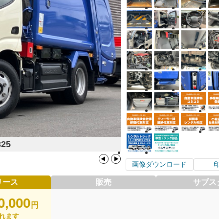
325
画像ダウンロード
リース
販売
サブス
0,000
円
れます