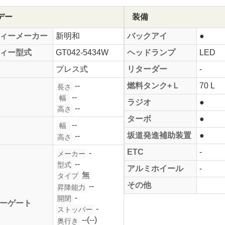
デー
装備
ィーメーカー
新明和
バックアイ
●
ィー型式
GT042-5434W
ヘッドランプ
LED
プレス式
リターダー
-
--
燃料タンク+Ｌ
70 L
長さ
--
幅
ラジオ
●
--
高さ
ターボ
●
--
幅
坂道発進補助装置
●
--
高さ
ETC
-
-
メーカー
--
型式
アルミホイール
-
無
タイプ
その他
--
昇降能力
-
開閉
ーゲート
-
ストッパー
--(--)
奥行き