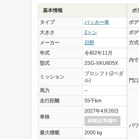
基本情報
ボ
タイプ
パッカー車
ボデ
大きさ
2トン
ボデ
メーカー
日野
方式
年式
令和2年11月
内寸
型式
2SG-XKU605X
プロシフト(2ペダ
ミッション
ル)
門口
馬力
--
走行距離
55千km
2027年4月26日
車検
車検証準備中
パワ
最大積載
2000 kg