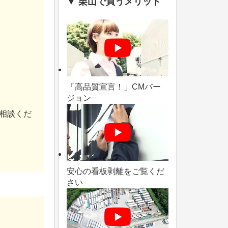
▼ 栗山で買うメリット
「高品質宣言！」CMバー
ジョン
相談くだ
安心の看板剥離をご覧くだ
さい