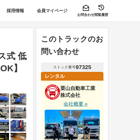
採用情報
会員マイページ
お問合わせ
閲覧履歴
このトラックのお
問い合わせ
ス式 低
OK】
97325
ストック番号
レンタル
栗山自動車工業
株式会社
会社概要 »