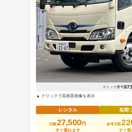
97
ストック番号
▲ クリックで高画質画像を表示
レンタル
短期
27,500
22
円
日額
参考月額
すぐ乗れます
すぐ乗