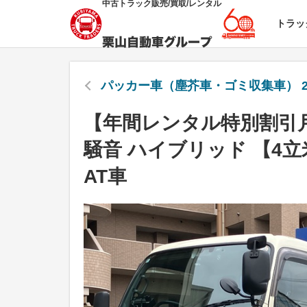
中古トラック販売/買取/レンタル
トラッ
パッカー車（塵芥車・ゴミ収集車） 2
【年間レンタル特別割引月
騒音 ハイブリッド 【4
AT車