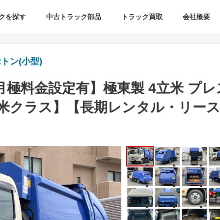
クを探す
中古トラック部品
トラック買取
会社概要
トン(小型)
極料金設定有】極東製 4立米 プレ
立米クラス】【長期レンタル・リース