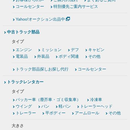
コールセンター
特別優先ご案内サービス
Yahoo!オークション出品中
中古トラック部品
タイプ
エンジン
ミッション
デフ
キャビン
電装品
外装品
ボディ関連
その他
トラック部品探しお探し代行
コールセンター
トラックレンタカー
タイプ
パッカー車（塵芥車・ゴミ収集車）
冷凍車
ウイング
バン
軽バン
トレーラーヘッド
トレーラー
平ボディー
アームロール
その他
大きさ