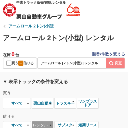
中古トラック販売/買取/レンタル
アームロール 2トン(小型)
アームロール 2トン(小型) レンタル
0
順番/件数を変える
在庫
台
買う
借りる
アームロール | 2トン(小型) | レンタル
変更
▼ 表示トラックの条件を変える
買う
ワンプラス
栗山自動車
トラスキー
すべて
トア
借りる
レンタル
サブスク
短期リース
すべて