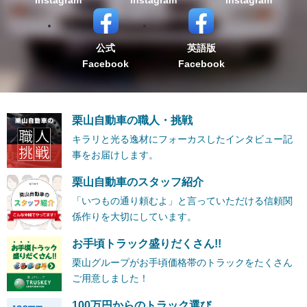
公式
英語版
Facebook
Facebook
栗山自動車の職人・挑戦
キラリと光る逸材にフォーカスしたインタビュー記
事をお届けします。
栗山自動車のスタッフ紹介
「いつもの通り頼むよ」と言っていただける信頼関
係作りを大切にしています。
お手頃トラック盛りだくさん!!
栗山グループがお手頃価格帯のトラックをたくさん
ご用意しました！
100万円からのトラック選び