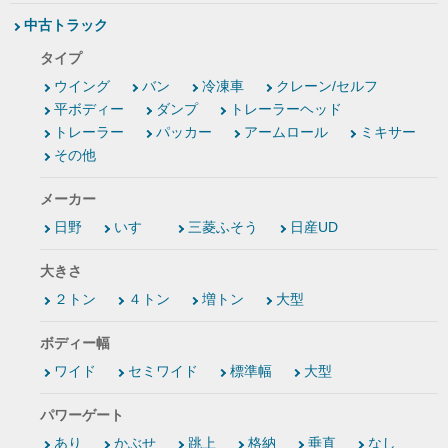
中古トラック
タイプ
ウイング
バン
冷凍車
クレーン/セルフ
平ボディー
ダンプ
トレーラーヘッド
トレーラー
パッカー
アームロール
ミキサー
その他
メーカー
日野
いすゞ
三菱ふそう
日産UD
大きさ
２トン
４トン
増トン
大型
ボディー幅
ワイド
セミワイド
標準幅
大型
パワーゲート
あり
かぶせ
跳上
格納
垂直
なし