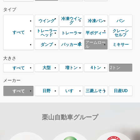
タイプ
冷凍ウイン
ウイング
冷凍バン
バン
グ
トレーラー
クレーン
すべて
トレーラー
平ボディー
ヘッド
セルフ
アームロー
ダンプ
パッカー車
ミキサー
ル
大きさ
大型
増トン
4トン
2トン
すべて
メーカー
日野
いすゞ
三菱ふそう
日産UD
すべて
栗山自動車グループ