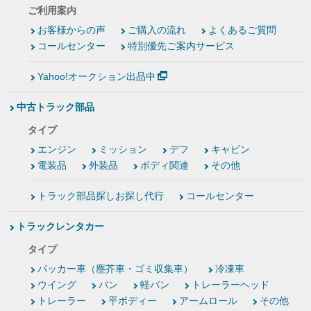
ご利用案内
お客様からの声
ご購入の流れ
よくあるご質問
コールセンター
特別優先ご案内サービス
Yahoo!オークション出品中
中古トラック部品
タイプ
エンジン
ミッション
デフ
キャビン
電装品
外装品
ボディ関連
その他
トラック部品探しお探し代行
コールセンター
トラックレンタカー
タイプ
パッカー車（塵芥車・ゴミ収集車）
冷凍車
ウイング
バン
軽バン
トレーラーヘッド
トレーラー
平ボディー
アームロール
その他