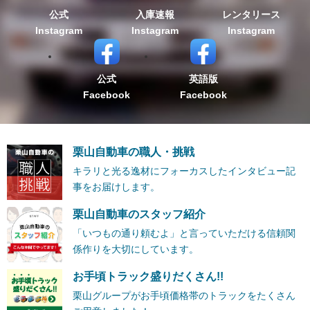
公式
入庫速報
レンタリース
Instagram
Instagram
Instagram
公式
英語版
Facebook
Facebook
栗山自動車の職人・挑戦
キラリと光る逸材にフォーカスしたインタビュー記
事をお届けします。
栗山自動車のスタッフ紹介
「いつもの通り頼むよ」と言っていただける信頼関
係作りを大切にしています。
お手頃トラック盛りだくさん!!
栗山グループがお手頃価格帯のトラックをたくさん