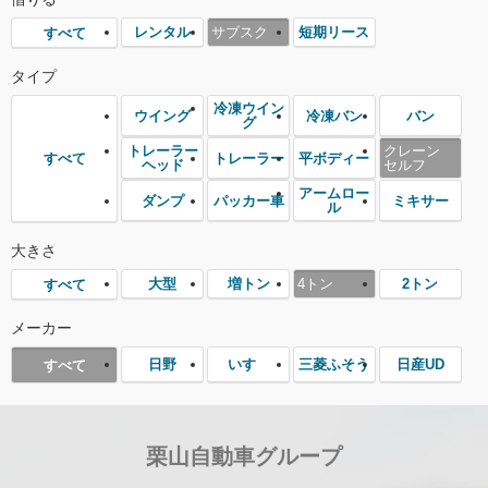
レンタル
サブスク
短期リース
すべて
タイプ
冷凍ウイン
ウイング
冷凍バン
バン
グ
トレーラー
クレーン
トレーラー
平ボディー
すべて
ヘッド
セルフ
アームロー
ダンプ
パッカー車
ミキサー
ル
大きさ
大型
増トン
4トン
2トン
すべて
メーカー
日野
いすゞ
三菱ふそう
日産UD
すべて
栗山自動車グループ