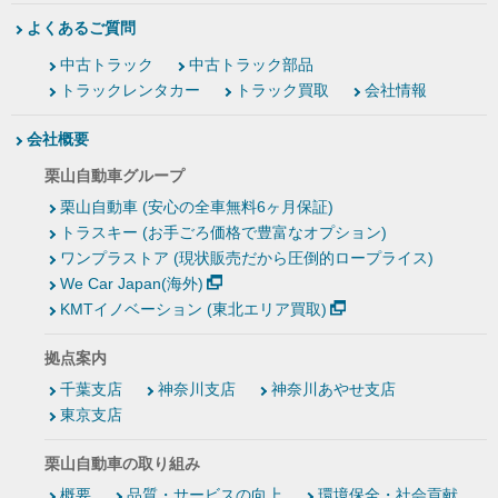
よくあるご質問
中古トラック
中古トラック部品
トラックレンタカー
トラック買取
会社情報
会社概要
栗山自動車グループ
栗山自動車 (安心の全車無料6ヶ月保証)
トラスキー (お手ごろ価格で豊富なオプション)
ワンプラストア (現状販売だから圧倒的ロープライス)
We Car Japan(海外)
KMTイノベーション (東北エリア買取)
拠点案内
千葉支店
神奈川支店
神奈川あやせ支店
東京支店
栗山自動車の取り組み
概要
品質・サービスの向上
環境保全・社会貢献