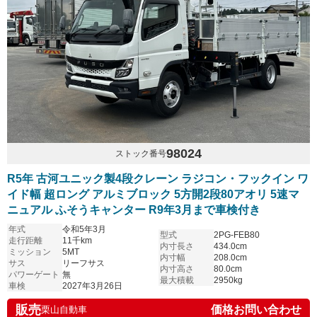
98024
ストック番号
R5年 古河ユニック製4段クレーン ラジコン・フックイン ワ
イド幅 超ロング アルミブロック 5方開2段80アオリ 5速マ
ニュアル ふそうキャンター R9年3月まで車検付き
年式
令和5年3月
型式
2PG-FEB80
走行距離
11千km
内寸長さ
434.0cm
ミッション
5MT
内寸幅
208.0cm
サス
リーフサス
内寸高さ
80.0cm
パワーゲート
無
最大積載
2950kg
車検
2027年3月26日
販売
価格お問い合わせ
栗山自動車