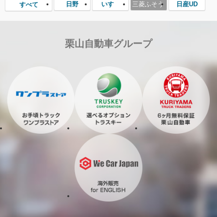
日野
いすゞ
三菱ふそう
日産UD
すべて
栗山自動車グループ