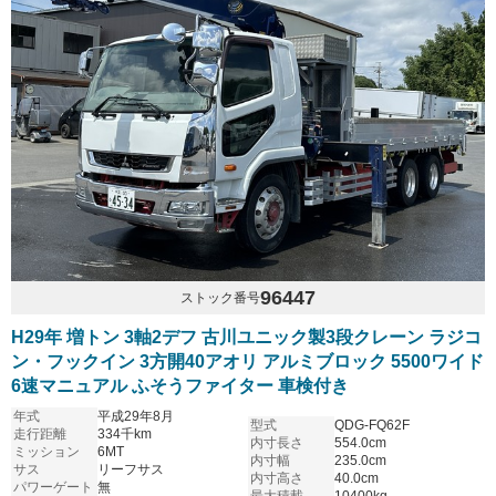
96447
ストック番号
H29年 増トン 3軸2デフ 古川ユニック製3段クレーン ラジコ
ン・フックイン 3方開40アオリ アルミブロック 5500ワイド
6速マニュアル ふそうファイター 車検付き
年式
平成29年8月
型式
QDG-FQ62F
走行距離
334千km
内寸長さ
554.0cm
ミッション
6MT
内寸幅
235.0cm
サス
リーフサス
内寸高さ
40.0cm
パワーゲート
無