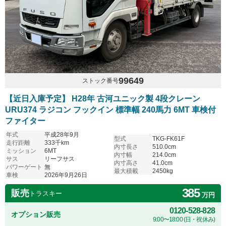
99649
ストック番号
【近日入庫予定】 H28年 古河ユニック製 4段クレーン
URU374 ラジコン フックイン 標準幅 240馬力 6MT 車検付
ファイター
年式
平成28年9月
型式
TKG-FK61F
走行距離
333千km
内寸長さ
510.0cm
ミッション
6MT
内寸幅
214.0cm
サス
リーフサス
内寸高さ
41.0cm
パワーゲート
無
最大積載
2450kg
車検
2026年9月26日
385
販売
トラスキー
万円
0120-528-828
オプション販売
9:00〜18:00 (日・祝休み)