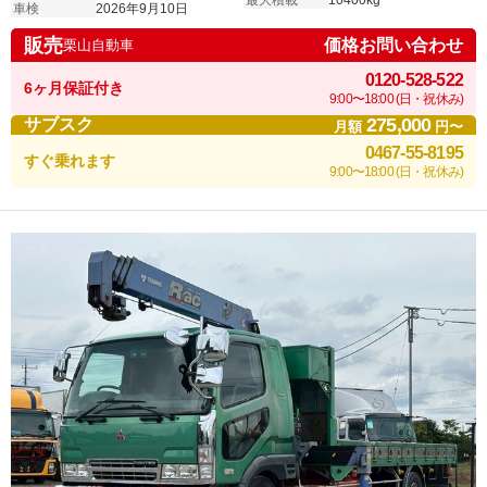
最大積載
10400kg
車検
2026年9月10日
販売
価格お問い合わせ
栗山自動車
0120-528-522
6ヶ月保証付き
9:00〜18:00 (日・祝休み)
275,000
サブスク
月額
円〜
0467-55-8195
すぐ乗れます
9:00〜18:00 (日・祝休み)