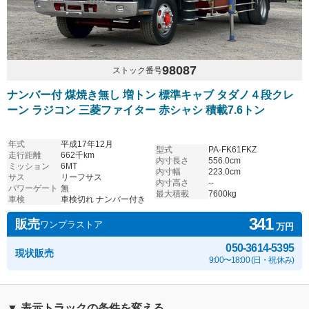
98087
ストック番号
ナンバー付 煤焼き無し 増トン 標準キャブ タダノ４段クレ
ーン ラジコン 三菱ファイター 赤シャシ 積載7.6トン
年式
平成17年12月
型式
PA-FK61FKZ
走行距離
662千km
内寸長さ
556.0cm
ミッション
6MT
内寸幅
223.0cm
サス
リーフサス
内寸高さ
--
パワーゲート
無
最大積載
7600kg
車検
車検切れ ナンバー付き
341
販売
ワンプラストア
万円
050-3614-5395
現状販売
9:00〜18:00 (日・祝休み)
▼ 表示トラックの条件を変える