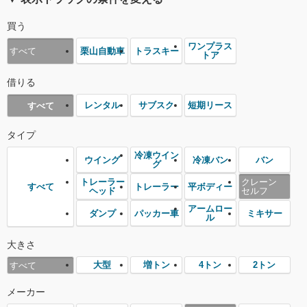
買う
ワンプラス
栗山自動車
トラスキー
すべて
トア
借りる
レンタル
サブスク
短期リース
すべて
タイプ
冷凍ウイン
ウイング
冷凍バン
バン
グ
トレーラー
クレーン
トレーラー
平ボディー
すべて
ヘッド
セルフ
アームロー
ダンプ
パッカー車
ミキサー
ル
大きさ
大型
増トン
4トン
2トン
すべて
メーカー