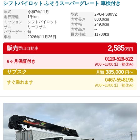
シフトパイロット ふそうスーパーグレート 車検付き
年式
令和7年11月
型式
2PG-FS80VZ
走行距離
1千km
内寸長さ
800.0cm
ミッション
シフトパイロット
内寸幅
249.0cm
サス
リーフサス
内寸高さ
--
パワーゲート
無
最大積載
11700kg
車検
2026年11月26日
2,585
販売
栗山自動車
万円
0120-528-522
6ヶ月保証付き
9:00〜18:00 (日・祝休み)
385,000
サブスク
月額
円〜
0467-55-8195
すぐ乗れます
9:00〜18:00 (日・祝休み)