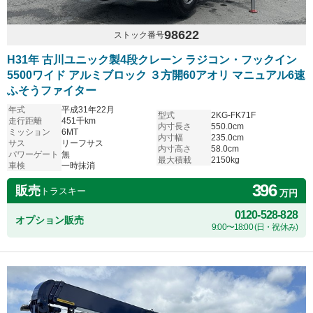
98622
ストック番号
H31年 古川ユニック製4段クレーン ラジコン・フックイン
5500ワイド アルミブロック ３方開60アオリ マニュアル6速
ふそうファイター
年式
平成31年22月
型式
2KG-FK71F
走行距離
451千km
内寸長さ
550.0cm
ミッション
6MT
内寸幅
235.0cm
サス
リーフサス
内寸高さ
58.0cm
パワーゲート
無
最大積載
2150kg
車検
一時抹消
396
販売
トラスキー
万円
0120-528-828
オプション販売
9:00〜18:00 (日・祝休み)