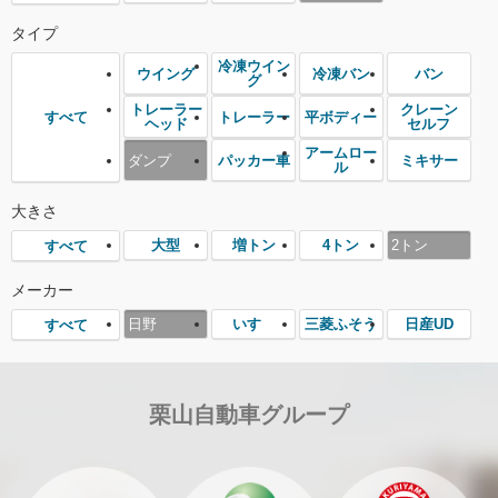
タイプ
冷凍ウイン
ウイング
冷凍バン
バン
グ
トレーラー
クレーン
トレーラー
平ボディー
すべて
ヘッド
セルフ
アームロー
ダンプ
パッカー車
ミキサー
ル
大きさ
大型
増トン
4トン
2トン
すべて
メーカー
日野
いすゞ
三菱ふそう
日産UD
すべて
栗山自動車グループ