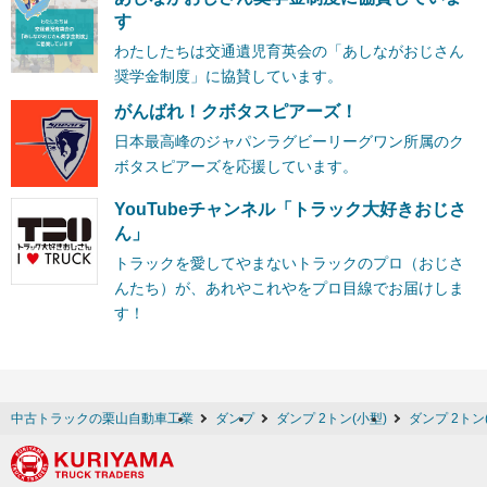
す
わたしたちは交通遺児育英会の「あしながおじさん
奨学金制度」に協賛しています。
がんばれ！クボタスピアーズ！
日本最高峰のジャパンラグビーリーグワン所属のク
ボタスピアーズを応援しています。
YouTubeチャンネル「トラック大好きおじさ
ん」
トラックを愛してやまないトラックのプロ（おじさ
んたち）が、あれやこれやをプロ目線でお届けしま
す！
中古トラックの栗山自動車工業
ダンプ
ダンプ 2トン(小型)
ダンプ 2トン