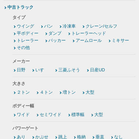
中古トラック
タイプ
ウイング
バン
冷凍車
クレーン/セルフ
平ボディー
ダンプ
トレーラーヘッド
トレーラー
パッカー
アームロール
ミキサー
その他
メーカー
日野
いすゞ
三菱ふそう
日産UD
大きさ
２トン
４トン
増トン
大型
ボディー幅
ワイド
セミワイド
標準幅
大型
パワーゲート
あり
かぶせ
跳上
格納
垂直
なし