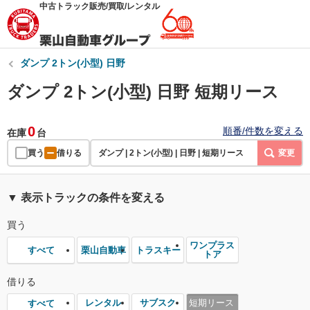
中古トラック販売/買取/レンタル
ダンプ 2トン(小型) 日野
ダンプ 2トン(小型) 日野 短期リース
0
順番/件数を変える
在庫
台
買う
借りる
ダンプ | 2トン(小型) | 日野 | 短期リース
変更
▼ 表示トラックの条件を変える
買う
ワンプラス
栗山自動車
トラスキー
すべて
トア
借りる
レンタル
サブスク
短期リース
すべて